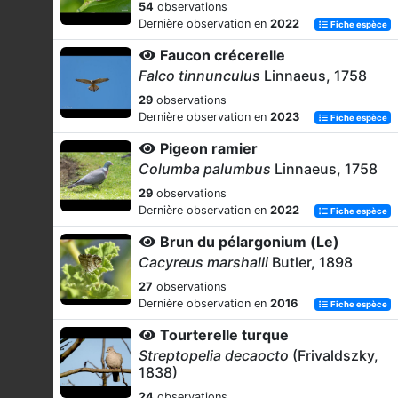
54
observations
Dernière observation en
2022
Fiche espèce
Faucon crécerelle
Falco tinnunculus
Linnaeus, 1758
29
observations
Dernière observation en
2023
Fiche espèce
Pigeon ramier
Columba palumbus
Linnaeus, 1758
29
observations
Dernière observation en
2022
Fiche espèce
Brun du pélargonium (Le)
Cacyreus marshalli
Butler, 1898
27
observations
Dernière observation en
2016
Fiche espèce
Tourterelle turque
Streptopelia decaocto
(Frivaldszky,
1838)
24
observations