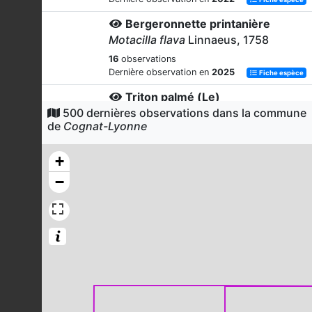
Bergeronnette printanière
Motacilla flava
Linnaeus, 1758
16
observations
Dernière observation en
2025
Fiche espèce
Triton palmé (Le)
500 dernières observations dans la commune
Lissotriton helveticus
de
Cognat-Lyonne
(Razoumowsky, 1789)
13
observations
+
Dernière observation en
2015
Fiche espèce
−
Pigeon ramier
Columba palumbus
Linnaeus, 1758
12
observations
Dernière observation en
2023
Fiche espèce
Faucon crécerelle
Falco tinnunculus
Linnaeus, 1758
11
observations
Dernière observation en
2023
Fiche espèce