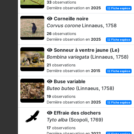
33
observations
Dernière observation en
2025
Fiche espèce
Corneille noire
Corvus corone
Linnaeus, 1758
26
observations
Dernière observation en
2025
Fiche espèce
Sonneur à ventre jaune (Le)
Bombina variegata
(Linnaeus, 1758)
21
observations
Dernière observation en
2015
Fiche espèce
Buse variable
Buteo buteo
(Linnaeus, 1758)
19
observations
Dernière observation en
2025
Fiche espèce
Effraie des clochers
Tyto alba
(Scopoli, 1769)
17
observations
Dernière observation en
2022
Fiche espèce