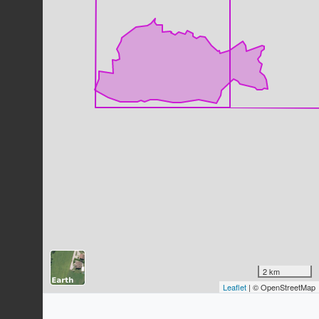
Grenouille agile (La)
Rana dalmatina
Fitzinger
in
Bonaparte, 1838
10
observations
Dernière observation en
2015
Fiche espèce
Rainette verte (La)
Hyla arborea
(Linnaeus, 1758)
7
observations
Dernière observation en
2015
Fiche espèce
Grande Aigrette
Ardea alba
Linnaeus, 1758
7
observations
Dernière observation en
2023
Fiche espèce
Tourterelle turque
Streptopelia decaocto
(Frivaldszky,
2 km
1838)
Leaflet
| © OpenStreetMap
7
observations
Dernière observation en
2023