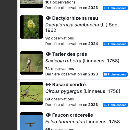
101
observations
Dernière observation en
2023
Fiche espèce
Dactylorhize sureau
Dactylorhiza sambucina
(L.) Soó,
1962
92
observations
Dernière observation en
2024
Fiche espèce
Tarier des prés
Saxicola rubetra
(Linnaeus, 1758)
74
observations
Dernière observation en
2023
Fiche espèce
Busard cendré
Circus pygargus
(Linnaeus, 1758)
69
observations
Dernière observation en
2023
Fiche espèce
Faucon crécerelle
Falco tinnunculus
Linnaeus, 1758
66
observations