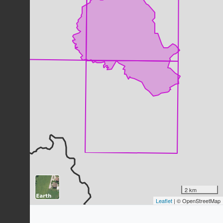
Goéland leucophée
Larus michahellis
Naumann, 1840
34
observations
Dernière observation en
2023
Fiche espèce
Corneille noire
Corvus corone
Linnaeus, 1758
31
observations
Dernière observation en
2023
Fiche espèce
Tarier pâtre
Saxicola rubicola
(Linnaeus, 1766)
30
observations
Dernière observation en
2023
Fiche espèce
Chouette de Tengmalm
Aegolius funereus
(Linnaeus, 1758)
2 km
25
observations
Leaflet
| © OpenStreetMap
Dernière observation en
2026
Fiche espèce
Merle noir