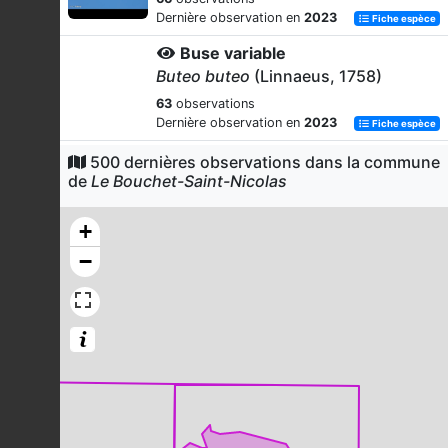
Dernière observation en
2023
Fiche espèce
Buse variable
Buteo buteo
(Linnaeus, 1758)
63
observations
Dernière observation en
2023
Fiche espèce
Pinson des arbres
500 dernières observations dans la commune
de
Le Bouchet-Saint-Nicolas
Fringilla coelebs
Linnaeus, 1758
61
observations
+
Dernière observation en
2023
Fiche espèce
−
Milan royal
Milvus milvus
(Linnaeus, 1758)
55
observations
Dernière observation en
2023
Fiche espèce
Pie-grièche grise
Lanius excubitor
Linnaeus, 1758
50
observations
Dernière observation en
2023
Fiche espèce