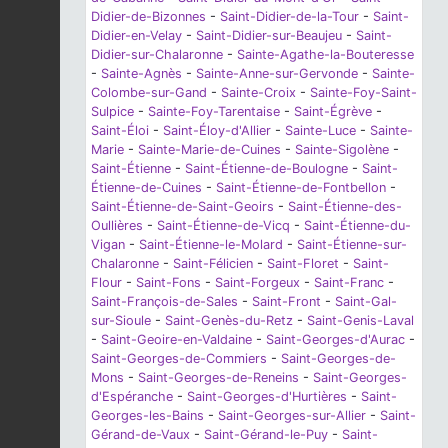
Didier-de-Bizonnes
-
Saint-Didier-de-la-Tour
-
Saint-
Didier-en-Velay
-
Saint-Didier-sur-Beaujeu
-
Saint-
Didier-sur-Chalaronne
-
Sainte-Agathe-la-Bouteresse
-
Sainte-Agnès
-
Sainte-Anne-sur-Gervonde
-
Sainte-
Colombe-sur-Gand
-
Sainte-Croix
-
Sainte-Foy-Saint-
Sulpice
-
Sainte-Foy-Tarentaise
-
Saint-Égrève
-
Saint-Éloi
-
Saint-Éloy-d'Allier
-
Sainte-Luce
-
Sainte-
Marie
-
Sainte-Marie-de-Cuines
-
Sainte-Sigolène
-
Saint-Étienne
-
Saint-Étienne-de-Boulogne
-
Saint-
Étienne-de-Cuines
-
Saint-Étienne-de-Fontbellon
-
Saint-Étienne-de-Saint-Geoirs
-
Saint-Étienne-des-
Oullières
-
Saint-Étienne-de-Vicq
-
Saint-Étienne-du-
Vigan
-
Saint-Étienne-le-Molard
-
Saint-Étienne-sur-
Chalaronne
-
Saint-Félicien
-
Saint-Floret
-
Saint-
Flour
-
Saint-Fons
-
Saint-Forgeux
-
Saint-Franc
-
Saint-François-de-Sales
-
Saint-Front
-
Saint-Gal-
sur-Sioule
-
Saint-Genès-du-Retz
-
Saint-Genis-Laval
-
Saint-Geoire-en-Valdaine
-
Saint-Georges-d'Aurac
-
Saint-Georges-de-Commiers
-
Saint-Georges-de-
Mons
-
Saint-Georges-de-Reneins
-
Saint-Georges-
d'Espéranche
-
Saint-Georges-d'Hurtières
-
Saint-
Georges-les-Bains
-
Saint-Georges-sur-Allier
-
Saint-
Gérand-de-Vaux
-
Saint-Gérand-le-Puy
-
Saint-