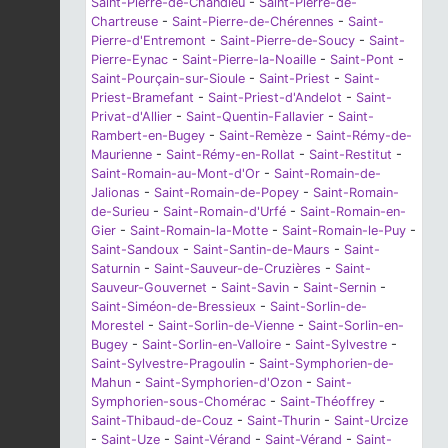
Saint-Pierre-de-Chandieu
-
Saint-Pierre-de-
Chartreuse
-
Saint-Pierre-de-Chérennes
-
Saint-
Pierre-d'Entremont
-
Saint-Pierre-de-Soucy
-
Saint-
Pierre-Eynac
-
Saint-Pierre-la-Noaille
-
Saint-Pont
-
Saint-Pourçain-sur-Sioule
-
Saint-Priest
-
Saint-
Priest-Bramefant
-
Saint-Priest-d'Andelot
-
Saint-
Privat-d'Allier
-
Saint-Quentin-Fallavier
-
Saint-
Rambert-en-Bugey
-
Saint-Remèze
-
Saint-Rémy-de-
Maurienne
-
Saint-Rémy-en-Rollat
-
Saint-Restitut
-
Saint-Romain-au-Mont-d'Or
-
Saint-Romain-de-
Jalionas
-
Saint-Romain-de-Popey
-
Saint-Romain-
de-Surieu
-
Saint-Romain-d'Urfé
-
Saint-Romain-en-
Gier
-
Saint-Romain-la-Motte
-
Saint-Romain-le-Puy
-
Saint-Sandoux
-
Saint-Santin-de-Maurs
-
Saint-
Saturnin
-
Saint-Sauveur-de-Cruzières
-
Saint-
Sauveur-Gouvernet
-
Saint-Savin
-
Saint-Sernin
-
Saint-Siméon-de-Bressieux
-
Saint-Sorlin-de-
Morestel
-
Saint-Sorlin-de-Vienne
-
Saint-Sorlin-en-
Bugey
-
Saint-Sorlin-en-Valloire
-
Saint-Sylvestre
-
Saint-Sylvestre-Pragoulin
-
Saint-Symphorien-de-
Mahun
-
Saint-Symphorien-d'Ozon
-
Saint-
Symphorien-sous-Chomérac
-
Saint-Théoffrey
-
Saint-Thibaud-de-Couz
-
Saint-Thurin
-
Saint-Urcize
-
Saint-Uze
-
Saint-Vérand
-
Saint-Vérand
-
Saint-