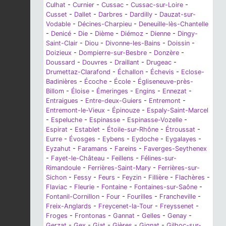
Culhat
-
Curnier
-
Cussac
-
Cussac-sur-Loire
-
Cusset
-
Dallet
-
Darbres
-
Dardilly
-
Dauzat-sur-
Vodable
-
Décines-Charpieu
-
Deneuille-lès-Chantelle
-
Denicé
-
Die
-
Dième
-
Diémoz
-
Dienne
-
Dingy-
Saint-Clair
-
Diou
-
Divonne-les-Bains
-
Doissin
-
Doizieux
-
Dompierre-sur-Besbre
-
Donzère
-
Doussard
-
Douvres
-
Draillant
-
Drugeac
-
Drumettaz-Clarafond
-
Échallon
-
Échevis
-
Eclose-
Badinières
-
Écoche
-
École
-
Égliseneuve-près-
Billom
-
Éloise
-
Émeringes
-
Engins
-
Ennezat
-
Entraigues
-
Entre-deux-Guiers
-
Entremont
-
Entremont-le-Vieux
-
Épinouze
-
Espaly-Saint-Marcel
-
Espeluche
-
Espinasse
-
Espinasse-Vozelle
-
Espirat
-
Establet
-
Étoile-sur-Rhône
-
Étroussat
-
Eurre
-
Évosges
-
Eybens
-
Eydoche
-
Eygalayes
-
Eyzahut
-
Faramans
-
Fareins
-
Faverges-Seythenex
-
Fayet-le-Château
-
Feillens
-
Félines-sur-
Rimandoule
-
Ferrières-Saint-Mary
-
Ferrières-sur-
Sichon
-
Fessy
-
Feurs
-
Feyzin
-
Fillière
-
Flachères
-
Flaviac
-
Fleurie
-
Fontaine
-
Fontaines-sur-Saône
-
Fontanil-Cornillon
-
Four
-
Fourilles
-
Francheville
-
Freix-Anglards
-
Freycenet-la-Tour
-
Freyssenet
-
Froges
-
Frontonas
-
Gannat
-
Gelles
-
Genay
-
Gerzat
-
Gex
-
Giat
-
Gières
-
Gignat
-
Gilhoc-sur-