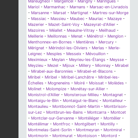
Mareugheol
-
Margencel
-
Marigny
-
Maringues
-
Mariol
-
Marmanhac
-
Marnans
-
Marsac-en-Livradois
-
Marsanne
-
Marsat
-
Martignat
-
Martres-sur-Morge
-
Massiac
-
Massieu
-
Maubec
-
Mauriac
-
Mazaye
-
Mazerier
-
Mazet-Saint-Voy
-
Mazeyrat-d'Allier
-
Mazoires
-
Méallet
-
Meaulne-Vitray
-
Meilhaud
-
Meillerie
-
Meillonnas
-
Menat
-
Ménétrol
-
Menglon
-
Menthonnex-en-Bornes
-
Mentières
-
Mercury
-
Mérignat
-
Mérindol-les-Oliviers
-
Merlas
-
Merle-
Leignec
-
Mesples
-
Messeix
-
Mévouillon
-
Meximieux
-
Meylan
-
Meyrieu-les-Étangs
-
Meysse
-
Meyzieu
-
Mezel
-
Mijoux
-
Millery
-
Mionnay
-
Mirabel
-
Mirabel-aux-Baronnies
-
Mirabel-et-Blacons
-
Miribel
-
Miribel
-
Miribel-Lanchâtre
-
Miribel-les-
Échelles
-
Mogneneins
-
Moiré
-
Moissat
-
Molèdes
-
Molinet
-
Molompize
-
Monétay-sur-Allier
-
Monistrol-d'Allier
-
Monsteroux-Milieu
-
Montagnat
-
Montaigu-le-Blin
-
Montaigut-le-Blanc
-
Montailleur
-
Montaulieu
-
Montbonnot-Saint-Martin
-
Montbrison-
sur-Lez
-
Montbrun-les-Bains
-
Montcarra
-
Montcet
-
Montclar-sur-Gervanne
-
Montéléger
-
Montélier
-
Montélimar
-
Montfroc
-
Montgilbert
-
Montilly
-
Montmelas-Saint-Sorlin
-
Montmeyran
-
Montmiral
-
Montmorin
-
Montmurat
-
Montoison
-
Montord
-