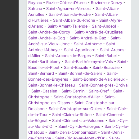
Roynac
-
Rozier-Côtes-d'Aurec
-
Rozier-en-Donzy
-
Sahune
-
Saint-Agnan-en-Vercors
-
Saint-Alban-
Auriolles
-
Saint-Alban-de-Roche
-
Saint-Alban-
d'Hurtières
-
Saint-Alban-du-Rhône
-
Saint-Alyre-
d'Arlanc
-
Saint-Amant-Tallende
-
Saint-Andéol
-
Saint-André-de-Corcy
-
Saint-André-de-Cruzières
-
Saint-André-le-Coq
-
Saint-André-le-Gaz
-
Saint-
André-sur-Vieux-Jonc
-
Saint-Anthème
-
Saint
Antoine l'Abbaye
-
Saint-Appolinard
-
Saint-Arcons-
d'Allier
-
Saint-Arcons-de-Barges
-
Saint-Babel
-
Saint-Barthélemy
-
Saint-Barthélemy-de-Vals
-
Saint-
Baudille-et-Pipet
-
Saint-Bauzile
-
Saint-Beauzire
-
Saint-Bernard
-
Saint-Bonnet-de-Salers
-
Saint-
Bonnet-des-Bruyères
-
Saint-Bonnet-de-Valclérieux
-
Saint-Bonnet-le-Château
-
Saint-Bonnet-près-Orcival
-
Saint-Cassien
-
Saint-Cernin
-
Saint-Chef
-
Saint-
Christophe
-
Saint-Christophe-d'Allier
-
Saint-
Christophe-en-Oisans
-
Saint-Christophe-sur-
Dolaison
-
Saint-Christophe-sur-Guiers
-
Saint-Clair-
de-la-Tour
-
Saint-Clair-du-Rhône
-
Saint-Clément-
de-Régnat
-
Saint-Clément-sur-Valsonne
-
Saint-Cyr-
au-Mont-d'Or
-
Saint-Cyr-de-Valorges
-
Saint-Cyr-le-
Chatoux
-
Saint-Denis-Combarnazat
-
Saint-Denis-
de-Cabanne
-
Saint-Didier-au-Mont-d'Or
-
Saint-