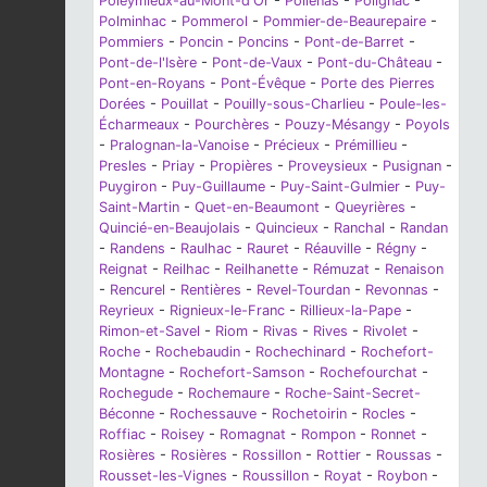
Poleymieux-au-Mont-d'Or
-
Poliénas
-
Polignac
-
Polminhac
-
Pommerol
-
Pommier-de-Beaurepaire
-
Pommiers
-
Poncin
-
Poncins
-
Pont-de-Barret
-
Pont-de-l'Isère
-
Pont-de-Vaux
-
Pont-du-Château
-
Pont-en-Royans
-
Pont-Évêque
-
Porte des Pierres
Dorées
-
Pouillat
-
Pouilly-sous-Charlieu
-
Poule-les-
Écharmeaux
-
Pourchères
-
Pouzy-Mésangy
-
Poyols
-
Pralognan-la-Vanoise
-
Précieux
-
Prémillieu
-
Presles
-
Priay
-
Propières
-
Proveysieux
-
Pusignan
-
Puygiron
-
Puy-Guillaume
-
Puy-Saint-Gulmier
-
Puy-
Saint-Martin
-
Quet-en-Beaumont
-
Queyrières
-
Quincié-en-Beaujolais
-
Quincieux
-
Ranchal
-
Randan
-
Randens
-
Raulhac
-
Rauret
-
Réauville
-
Régny
-
Reignat
-
Reilhac
-
Reilhanette
-
Rémuzat
-
Renaison
-
Rencurel
-
Rentières
-
Revel-Tourdan
-
Revonnas
-
Reyrieux
-
Rignieux-le-Franc
-
Rillieux-la-Pape
-
Rimon-et-Savel
-
Riom
-
Rivas
-
Rives
-
Rivolet
-
Roche
-
Rochebaudin
-
Rochechinard
-
Rochefort-
Montagne
-
Rochefort-Samson
-
Rochefourchat
-
Rochegude
-
Rochemaure
-
Roche-Saint-Secret-
Béconne
-
Rochessauve
-
Rochetoirin
-
Rocles
-
Roffiac
-
Roisey
-
Romagnat
-
Rompon
-
Ronnet
-
Rosières
-
Rosières
-
Rossillon
-
Rottier
-
Roussas
-
Rousset-les-Vignes
-
Roussillon
-
Royat
-
Roybon
-