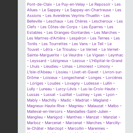
Pont-de-Claix
-
Le Puy-en-Velay
-
Le Reposoir
-
Les
Allues
-
Le Sappey
-
Le Sappey-en-Chartreuse
-
Les
Assions
-
Les Avenières Veyrins-Thuellin
-
Les
Belleville
-
Leschaux
-
Les Chères
-
Lescheroux
-
Les
Clefs
-
Les Côtes-de-Corps
-
Les Éparres
-
Les
Estables
-
Les Granges-Gontardes
-
Les Marches
-
Les Martres-d'Artière
-
Lespéron
-
Les Ternes
-
Les
Tonils
-
Les Tourrettes
-
Les Vans
-
Le Teil
-
Le
Touvet
-
Létra
-
Le Trioulou
-
Le Vernet
-
Le Vernet-
Sainte-Marguerite
-
Le Veurdre
-
Le Vigean
-
Leynhac
-
Leyssard
-
Lézigneux
-
Lezoux
-
L'Hôpital-le-Grand
-
Lhuis
-
Lieudieu
-
Limas
-
Limonest
-
Limony
-
L'Isle-d'Abeau
-
Lissieu
-
Livet-et-Gavet
-
Livron-sur-
Drôme
-
Loisieux
-
Longechenal
-
Longes
-
Lorcières
-
Loriges
-
Loudes
-
Lovagny
-
Ludesse
-
Lullin
-
Lully
-
Luneau
-
Lurcy-Lévis
-
Lus-la-Croix-Haute
-
Lussas
-
Lussat
-
Luzillat
-
Luzinay
-
Lyas
-
Lyon
-
Mably
-
Machilly
-
Madic
-
Madriat
-
Magland
-
Magneux-Haute-Rive
-
Magnieu
-
Malauzat
-
Malbo
-
Malleval-en-Vercors
-
Mandailles-Saint-Julien
-
Manglieu
-
Manigod
-
Manthes
-
Manzat
-
Manziat
-
Marboz
-
Marcenat
-
Marcenat
-
Marches
-
Marcilly-
le-Châtel
-
Marclopt
-
Marcollin
-
Marennes
-