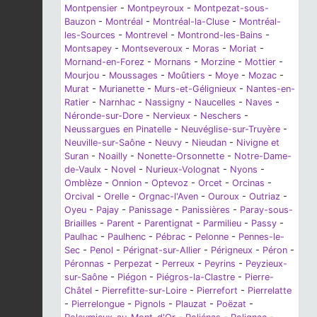
Montpensier
-
Montpeyroux
-
Montpezat-sous-
Bauzon
-
Montréal
-
Montréal-la-Cluse
-
Montréal-
les-Sources
-
Montrevel
-
Montrond-les-Bains
-
Montsapey
-
Montseveroux
-
Moras
-
Moriat
-
Mornand-en-Forez
-
Mornans
-
Morzine
-
Mottier
-
Mourjou
-
Moussages
-
Moûtiers
-
Moye
-
Mozac
-
Murat
-
Murianette
-
Murs-et-Gélignieux
-
Nantes-en-
Ratier
-
Narnhac
-
Nassigny
-
Naucelles
-
Naves
-
Néronde-sur-Dore
-
Nervieux
-
Neschers
-
Neussargues en Pinatelle
-
Neuvéglise-sur-Truyère
-
Neuville-sur-Saône
-
Neuvy
-
Nieudan
-
Nivigne et
Suran
-
Noailly
-
Nonette-Orsonnette
-
Notre-Dame-
de-Vaulx
-
Novel
-
Nurieux-Volognat
-
Nyons
-
Omblèze
-
Onnion
-
Optevoz
-
Orcet
-
Orcinas
-
Orcival
-
Orelle
-
Orgnac-l'Aven
-
Ouroux
-
Outriaz
-
Oyeu
-
Pajay
-
Panissage
-
Panissières
-
Paray-sous-
Briailles
-
Parent
-
Parentignat
-
Parmilieu
-
Passy
-
Paulhac
-
Paulhenc
-
Pébrac
-
Pelonne
-
Pennes-le-
Sec
-
Penol
-
Pérignat-sur-Allier
-
Périgneux
-
Péron
-
Péronnas
-
Perpezat
-
Perreux
-
Peyrins
-
Peyzieux-
sur-Saône
-
Piégon
-
Piégros-la-Clastre
-
Pierre-
Châtel
-
Pierrefitte-sur-Loire
-
Pierrefort
-
Pierrelatte
-
Pierrelongue
-
Pignols
-
Plauzat
-
Poëzat
-