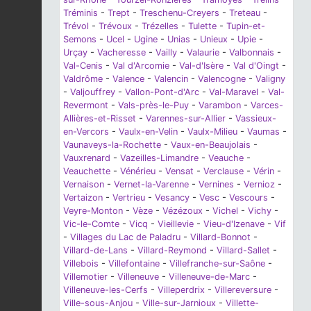
Tréminis
-
Trept
-
Treschenu-Creyers
-
Treteau
-
Trévol
-
Trévoux
-
Trézelles
-
Tulette
-
Tupin-et-
Semons
-
Ucel
-
Ugine
-
Unias
-
Unieux
-
Upie
-
Urçay
-
Vacheresse
-
Vailly
-
Valaurie
-
Valbonnais
-
Val-Cenis
-
Val d'Arcomie
-
Val-d'Isère
-
Val d'Oingt
-
Valdrôme
-
Valence
-
Valencin
-
Valencogne
-
Valigny
-
Valjouffrey
-
Vallon-Pont-d'Arc
-
Val-Maravel
-
Val-
Revermont
-
Vals-près-le-Puy
-
Varambon
-
Varces-
Allières-et-Risset
-
Varennes-sur-Allier
-
Vassieux-
en-Vercors
-
Vaulx-en-Velin
-
Vaulx-Milieu
-
Vaumas
-
Vaunaveys-la-Rochette
-
Vaux-en-Beaujolais
-
Vauxrenard
-
Vazeilles-Limandre
-
Veauche
-
Veauchette
-
Vénérieu
-
Vensat
-
Verclause
-
Vérin
-
Vernaison
-
Vernet-la-Varenne
-
Vernines
-
Vernioz
-
Vertaizon
-
Vertrieu
-
Vesancy
-
Vesc
-
Vescours
-
Veyre-Monton
-
Vèze
-
Vézézoux
-
Vichel
-
Vichy
-
Vic-le-Comte
-
Vicq
-
Vieillevie
-
Vieu-d'Izenave
-
Vif
-
Villages du Lac de Paladru
-
Villard-Bonnot
-
Villard-de-Lans
-
Villard-Reymond
-
Villard-Sallet
-
Villebois
-
Villefontaine
-
Villefranche-sur-Saône
-
Villemotier
-
Villeneuve
-
Villeneuve-de-Marc
-
Villeneuve-les-Cerfs
-
Villeperdrix
-
Villereversure
-
Ville-sous-Anjou
-
Ville-sur-Jarnioux
-
Villette-