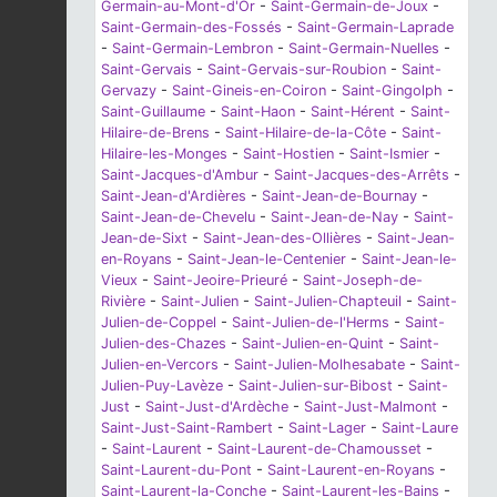
Germain-au-Mont-d'Or
-
Saint-Germain-de-Joux
-
Saint-Germain-des-Fossés
-
Saint-Germain-Laprade
-
Saint-Germain-Lembron
-
Saint-Germain-Nuelles
-
Saint-Gervais
-
Saint-Gervais-sur-Roubion
-
Saint-
Gervazy
-
Saint-Gineis-en-Coiron
-
Saint-Gingolph
-
Saint-Guillaume
-
Saint-Haon
-
Saint-Hérent
-
Saint-
Hilaire-de-Brens
-
Saint-Hilaire-de-la-Côte
-
Saint-
Hilaire-les-Monges
-
Saint-Hostien
-
Saint-Ismier
-
Saint-Jacques-d'Ambur
-
Saint-Jacques-des-Arrêts
-
Saint-Jean-d'Ardières
-
Saint-Jean-de-Bournay
-
Saint-Jean-de-Chevelu
-
Saint-Jean-de-Nay
-
Saint-
Jean-de-Sixt
-
Saint-Jean-des-Ollières
-
Saint-Jean-
en-Royans
-
Saint-Jean-le-Centenier
-
Saint-Jean-le-
Vieux
-
Saint-Jeoire-Prieuré
-
Saint-Joseph-de-
Rivière
-
Saint-Julien
-
Saint-Julien-Chapteuil
-
Saint-
Julien-de-Coppel
-
Saint-Julien-de-l'Herms
-
Saint-
Julien-des-Chazes
-
Saint-Julien-en-Quint
-
Saint-
Julien-en-Vercors
-
Saint-Julien-Molhesabate
-
Saint-
Julien-Puy-Lavèze
-
Saint-Julien-sur-Bibost
-
Saint-
Just
-
Saint-Just-d'Ardèche
-
Saint-Just-Malmont
-
Saint-Just-Saint-Rambert
-
Saint-Lager
-
Saint-Laure
-
Saint-Laurent
-
Saint-Laurent-de-Chamousset
-
Saint-Laurent-du-Pont
-
Saint-Laurent-en-Royans
-
Saint-Laurent-la-Conche
-
Saint-Laurent-les-Bains
-