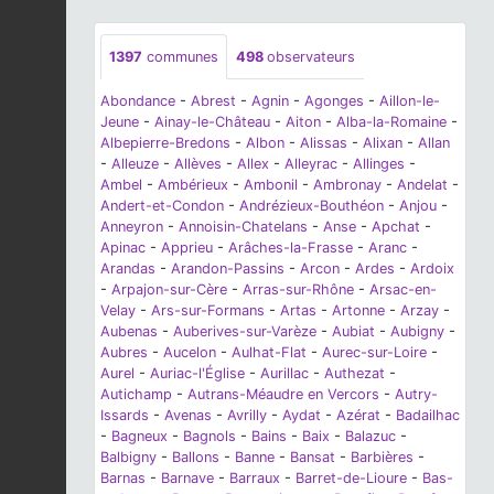
1397
communes
498
observateurs
Abondance
-
Abrest
-
Agnin
-
Agonges
-
Aillon-le-
Jeune
-
Ainay-le-Château
-
Aiton
-
Alba-la-Romaine
-
Albepierre-Bredons
-
Albon
-
Alissas
-
Alixan
-
Allan
-
Alleuze
-
Allèves
-
Allex
-
Alleyrac
-
Allinges
-
Ambel
-
Ambérieux
-
Ambonil
-
Ambronay
-
Andelat
-
Andert-et-Condon
-
Andrézieux-Bouthéon
-
Anjou
-
Anneyron
-
Annoisin-Chatelans
-
Anse
-
Apchat
-
Apinac
-
Apprieu
-
Arâches-la-Frasse
-
Aranc
-
Arandas
-
Arandon-Passins
-
Arcon
-
Ardes
-
Ardoix
-
Arpajon-sur-Cère
-
Arras-sur-Rhône
-
Arsac-en-
Velay
-
Ars-sur-Formans
-
Artas
-
Artonne
-
Arzay
-
Aubenas
-
Auberives-sur-Varèze
-
Aubiat
-
Aubigny
-
Aubres
-
Aucelon
-
Aulhat-Flat
-
Aurec-sur-Loire
-
Aurel
-
Auriac-l'Église
-
Aurillac
-
Authezat
-
Autichamp
-
Autrans-Méaudre en Vercors
-
Autry-
Issards
-
Avenas
-
Avrilly
-
Aydat
-
Azérat
-
Badailhac
-
Bagneux
-
Bagnols
-
Bains
-
Baix
-
Balazuc
-
Balbigny
-
Ballons
-
Banne
-
Bansat
-
Barbières
-
Barnas
-
Barnave
-
Barraux
-
Barret-de-Lioure
-
Bas-