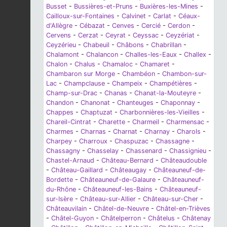
Busset
-
Bussières-et-Pruns
-
Buxières-les-Mines
-
Cailloux-sur-Fontaines
-
Calvinet
-
Carlat
-
Céaux-
d'Allègre
-
Cébazat
-
Cenves
-
Cercié
-
Cerdon
-
Cervens
-
Cerzat
-
Ceyrat
-
Ceyssac
-
Ceyzériat
-
Ceyzérieu
-
Chabeuil
-
Châbons
-
Chabrillan
-
Chalamont
-
Chalancon
-
Challes-les-Eaux
-
Challex
-
Chalon
-
Chalus
-
Chamaloc
-
Chamaret
-
Chambaron sur Morge
-
Chambéon
-
Chambon-sur-
Lac
-
Champclause
-
Champeix
-
Champétières
-
Champ-sur-Drac
-
Chanas
-
Chanat-la-Mouteyre
-
Chandon
-
Chanonat
-
Chanteuges
-
Chaponnay
-
Chappes
-
Chaptuzat
-
Charbonnières-les-Vieilles
-
Chareil-Cintrat
-
Charette
-
Charmeil
-
Charmensac
-
Charmes
-
Charnas
-
Charnat
-
Charnay
-
Charols
-
Charpey
-
Charroux
-
Chaspuzac
-
Chassagne
-
Chassagny
-
Chasselay
-
Chassenard
-
Chassignieu
-
Chastel-Arnaud
-
Château-Bernard
-
Châteaudouble
-
Château-Gaillard
-
Châteaugay
-
Châteauneuf-de-
Bordette
-
Châteauneuf-de-Galaure
-
Châteauneuf-
du-Rhône
-
Châteauneuf-les-Bains
-
Châteauneuf-
sur-Isère
-
Château-sur-Allier
-
Château-sur-Cher
-
Châteauvilain
-
Châtel-de-Neuvre
-
Châtel-en-Trièves
-
Châtel-Guyon
-
Châtelperron
-
Châtelus
-
Châtenay