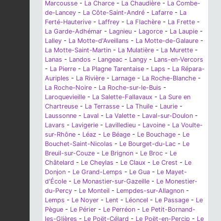
Marcousse
-
La Charce
-
La Chaudière
-
La Combe-
de-Lancey
-
La Côte-Saint-André
-
Lafarre
-
La
Ferté-Hauterive
-
Laffrey
-
La Flachère
-
La Frette
-
La Garde-Adhémar
-
Lagnieu
-
Lagorce
-
La Laupie
-
Lalley
-
La Motte-d'Aveillans
-
La Motte-de-Galaure
-
La Motte-Saint-Martin
-
La Mulatière
-
La Murette
-
Lanas
-
Landos
-
Langeac
-
Langy
-
Lans-en-Vercors
-
La Pierre
-
La Plagne Tarentaise
-
Laps
-
La Répara-
Auriples
-
La Rivière
-
Larnage
-
La Roche-Blanche
-
La Roche-Noire
-
La Roche-sur-le-Buis
-
Laroquevieille
-
La Salette-Fallavaux
-
La Sure en
Chartreuse
-
La Terrasse
-
La Thuile
-
Laurie
-
Laussonne
-
Laval
-
La Valette
-
Laval-sur-Doulon
-
Lavars
-
Lavigerie
-
Lavilledieu
-
Lavoine
-
La Voulte-
sur-Rhône
-
Léaz
-
Le Béage
-
Le Bouchage
-
Le
Bouchet-Saint-Nicolas
-
Le Bourget-du-Lac
-
Le
Breuil-sur-Couze
-
Le Brignon
-
Le Broc
-
Le
Châtelard
-
Le Cheylas
-
Le Claux
-
Le Crest
-
Le
Donjon
-
Le Grand-Lemps
-
Le Gua
-
Le Mayet-
d'École
-
Le Monastier-sur-Gazeille
-
Le Monestier-
du-Percy
-
Le Monteil
-
Lempdes-sur-Allagnon
-
Lemps
-
Le Noyer
-
Lent
-
Léoncel
-
Le Passage
-
Le
Pègue
-
Le Périer
-
Le Perréon
-
Le Petit-Bornand-
les-Glières
-
Le Poët-Célard
-
Le Poët-en-Percip
-
Le