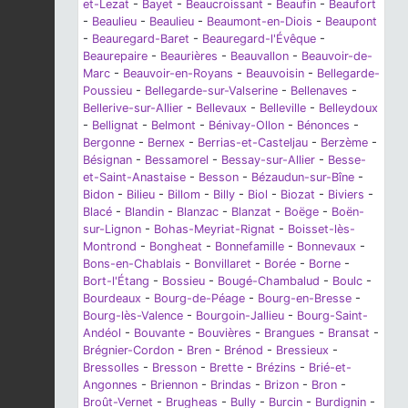
et-Lezat
-
Bayet
-
Beaucroissant
-
Beaufin
-
Beaufort
-
Beaulieu
-
Beaulieu
-
Beaumont-en-Diois
-
Beaupont
-
Beauregard-Baret
-
Beauregard-l'Évêque
-
Beaurepaire
-
Beaurières
-
Beauvallon
-
Beauvoir-de-
Marc
-
Beauvoir-en-Royans
-
Beauvoisin
-
Bellegarde-
Poussieu
-
Bellegarde-sur-Valserine
-
Bellenaves
-
Bellerive-sur-Allier
-
Bellevaux
-
Belleville
-
Belleydoux
-
Bellignat
-
Belmont
-
Bénivay-Ollon
-
Bénonces
-
Bergonne
-
Bernex
-
Berrias-et-Casteljau
-
Berzème
-
Bésignan
-
Bessamorel
-
Bessay-sur-Allier
-
Besse-
et-Saint-Anastaise
-
Besson
-
Bézaudun-sur-Bîne
-
Bidon
-
Bilieu
-
Billom
-
Billy
-
Biol
-
Biozat
-
Biviers
-
Blacé
-
Blandin
-
Blanzac
-
Blanzat
-
Boëge
-
Boën-
sur-Lignon
-
Bohas-Meyriat-Rignat
-
Boisset-lès-
Montrond
-
Bongheat
-
Bonnefamille
-
Bonnevaux
-
Bons-en-Chablais
-
Bonvillaret
-
Borée
-
Borne
-
Bort-l'Étang
-
Bossieu
-
Bougé-Chambalud
-
Boulc
-
Bourdeaux
-
Bourg-de-Péage
-
Bourg-en-Bresse
-
Bourg-lès-Valence
-
Bourgoin-Jallieu
-
Bourg-Saint-
Andéol
-
Bouvante
-
Bouvières
-
Brangues
-
Bransat
-
Brégnier-Cordon
-
Bren
-
Brénod
-
Bressieux
-
Bressolles
-
Bresson
-
Brette
-
Brézins
-
Brié-et-
Angonnes
-
Briennon
-
Brindas
-
Brizon
-
Bron
-
Broût-Vernet
-
Brugheas
-
Bully
-
Burcin
-
Burdignin
-