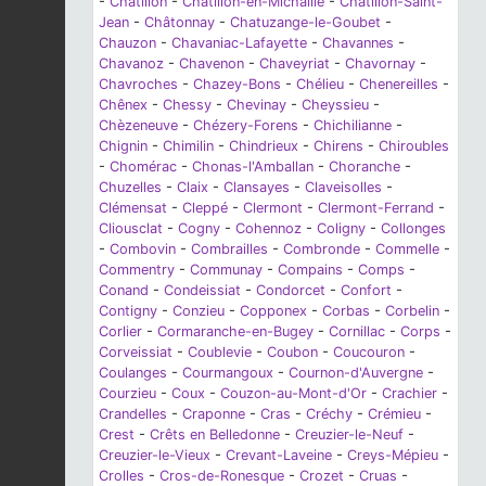
-
Châtillon
-
Châtillon-en-Michaille
-
Châtillon-Saint-
Jean
-
Châtonnay
-
Chatuzange-le-Goubet
-
Chauzon
-
Chavaniac-Lafayette
-
Chavannes
-
Chavanoz
-
Chavenon
-
Chaveyriat
-
Chavornay
-
Chavroches
-
Chazey-Bons
-
Chélieu
-
Chenereilles
-
Chênex
-
Chessy
-
Chevinay
-
Cheyssieu
-
Chèzeneuve
-
Chézery-Forens
-
Chichilianne
-
Chignin
-
Chimilin
-
Chindrieux
-
Chirens
-
Chiroubles
-
Chomérac
-
Chonas-l'Amballan
-
Choranche
-
Chuzelles
-
Claix
-
Clansayes
-
Claveisolles
-
Clémensat
-
Cleppé
-
Clermont
-
Clermont-Ferrand
-
Cliousclat
-
Cogny
-
Cohennoz
-
Coligny
-
Collonges
-
Combovin
-
Combrailles
-
Combronde
-
Commelle
-
Commentry
-
Communay
-
Compains
-
Comps
-
Conand
-
Condeissiat
-
Condorcet
-
Confort
-
Contigny
-
Conzieu
-
Copponex
-
Corbas
-
Corbelin
-
Corlier
-
Cormaranche-en-Bugey
-
Cornillac
-
Corps
-
Corveissiat
-
Coublevie
-
Coubon
-
Coucouron
-
Coulanges
-
Courmangoux
-
Cournon-d'Auvergne
-
Courzieu
-
Coux
-
Couzon-au-Mont-d'Or
-
Crachier
-
Crandelles
-
Craponne
-
Cras
-
Créchy
-
Crémieu
-
Crest
-
Crêts en Belledonne
-
Creuzier-le-Neuf
-
Creuzier-le-Vieux
-
Crevant-Laveine
-
Creys-Mépieu
-
Crolles
-
Cros-de-Ronesque
-
Crozet
-
Cruas
-