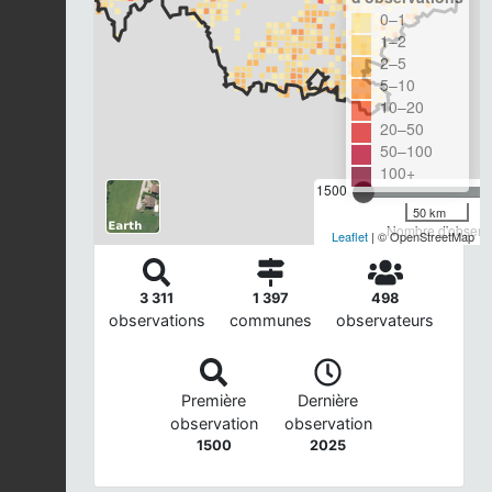
0–1
1–2
2–5
5–10
10–20
20–50
50–100
100+
1500
50 km
Nombre d'observa
Leaflet
| © OpenStreetMap
3 311
1 397
498
observations
communes
observateurs
Première
Dernière
observation
observation
1500
2025