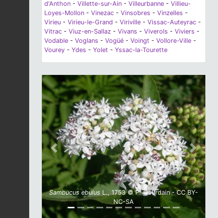
d'Anthon
-
Villette-sur-Ain
-
Villeurbanne
-
Villieu-
Loyes-Mollon
-
Vinezac
-
Vinsobres
-
Vinzelles
-
Virieu
-
Virieu-le-Grand
-
Viriville
-
Vissac-Auteyrac
-
Vitrac
-
Viuz-en-Sallaz
-
Vivans
-
Viverols
-
Viviers
-
Vodable
-
Voglans
-
Vogüé
-
Voingt
-
Vollore-Ville
-
Vourey
-
Ydes
-
Yolet
-
Yssac-la-Tourette
Previous
Next
Sambucus ebulus
L., 1753 © P. Gourdain - CC BY-
NC-SA