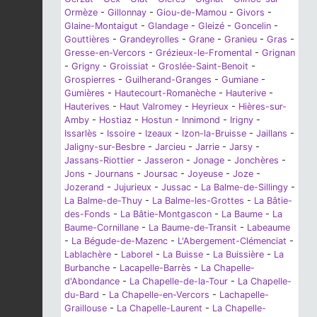
Ormèze
-
Gillonnay
-
Giou-de-Mamou
-
Givors
-
Glaine-Montaigut
-
Glandage
-
Gleizé
-
Goncelin
-
Gouttières
-
Grandeyrolles
-
Grane
-
Granieu
-
Gras
-
Gresse-en-Vercors
-
Grézieux-le-Fromental
-
Grignan
-
Grigny
-
Groissiat
-
Groslée-Saint-Benoit
-
Grospierres
-
Guilherand-Granges
-
Gumiane
-
Gumières
-
Hautecourt-Romanèche
-
Hauterive
-
Hauterives
-
Haut Valromey
-
Heyrieux
-
Hières-sur-
Amby
-
Hostiaz
-
Hostun
-
Innimond
-
Irigny
-
Issarlès
-
Issoire
-
Izeaux
-
Izon-la-Bruisse
-
Jaillans
-
Jaligny-sur-Besbre
-
Jarcieu
-
Jarrie
-
Jarsy
-
Jassans-Riottier
-
Jasseron
-
Jonage
-
Jonchères
-
Jons
-
Journans
-
Joursac
-
Joyeuse
-
Joze
-
Jozerand
-
Jujurieux
-
Jussac
-
La Balme-de-Sillingy
-
La Balme-de-Thuy
-
La Balme-les-Grottes
-
La Bâtie-
des-Fonds
-
La Bâtie-Montgascon
-
La Baume
-
La
Baume-Cornillane
-
La Baume-de-Transit
-
Labeaume
-
La Bégude-de-Mazenc
-
L'Abergement-Clémenciat
-
Lablachère
-
Laborel
-
La Buisse
-
La Buissière
-
La
Burbanche
-
Lacapelle-Barrès
-
La Chapelle-
d'Abondance
-
La Chapelle-de-la-Tour
-
La Chapelle-
du-Bard
-
La Chapelle-en-Vercors
-
Lachapelle-
Graillouse
-
La Chapelle-Laurent
-
La Chapelle-