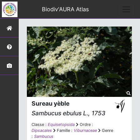
Biodiv'AURA Atlas
Sureau yèble
Sambucus ebulus
L., 1753
Classe :
Equisetopsida
Ordre :
Dipsacales
Famille :
Viburnaceae
Genre
:
Sambucus