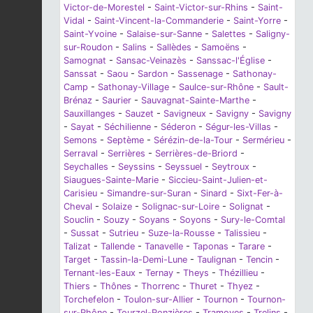
Victor-de-Morestel
-
Saint-Victor-sur-Rhins
-
Saint-
Vidal
-
Saint-Vincent-la-Commanderie
-
Saint-Yorre
-
Saint-Yvoine
-
Salaise-sur-Sanne
-
Salettes
-
Saligny-
sur-Roudon
-
Salins
-
Sallèdes
-
Samoëns
-
Samognat
-
Sansac-Veinazès
-
Sanssac-l'Église
-
Sanssat
-
Saou
-
Sardon
-
Sassenage
-
Sathonay-
Camp
-
Sathonay-Village
-
Saulce-sur-Rhône
-
Sault-
Brénaz
-
Saurier
-
Sauvagnat-Sainte-Marthe
-
Sauxillanges
-
Sauzet
-
Savigneux
-
Savigny
-
Savigny
-
Sayat
-
Séchilienne
-
Séderon
-
Ségur-les-Villas
-
Semons
-
Septème
-
Sérézin-de-la-Tour
-
Sermérieu
-
Serraval
-
Serrières
-
Serrières-de-Briord
-
Seychalles
-
Seyssins
-
Seyssuel
-
Seytroux
-
Siaugues-Sainte-Marie
-
Siccieu-Saint-Julien-et-
Carisieu
-
Simandre-sur-Suran
-
Sinard
-
Sixt-Fer-à-
Cheval
-
Solaize
-
Solignac-sur-Loire
-
Solignat
-
Souclin
-
Souzy
-
Soyans
-
Soyons
-
Sury-le-Comtal
-
Sussat
-
Sutrieu
-
Suze-la-Rousse
-
Talissieu
-
Talizat
-
Tallende
-
Tanavelle
-
Taponas
-
Tarare
-
Target
-
Tassin-la-Demi-Lune
-
Taulignan
-
Tencin
-
Ternant-les-Eaux
-
Ternay
-
Theys
-
Thézillieu
-
Thiers
-
Thônes
-
Thorrenc
-
Thuret
-
Thyez
-
Torchefelon
-
Toulon-sur-Allier
-
Tournon
-
Tournon-
sur-Rhône
-
Tourzel-Ronzières
-
Tramoyes
-
Trelins
-