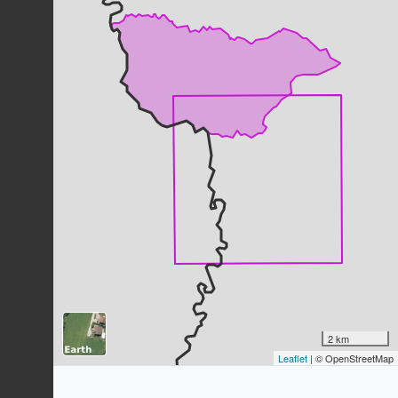
Renoncule bulbeuse
Ranunculus bulbosus
L., 1753
26
observations
Dernière observation en
2025
Fiche espèce
Dactyle aggloméré
Dactylis glomerata
L., 1753
23
observations
Dernière observation en
2025
Fiche espèce
Mauve musquée
Malva moschata
L., 1753
22
observations
Dernière observation en
2025
Fiche espèce
Stellaire graminée
Stellaria graminea
L., 1753
2 km
22
observations
Leaflet
| © OpenStreetMap
Dernière observation en
2025
Fiche espèce
Trisète jaunissant