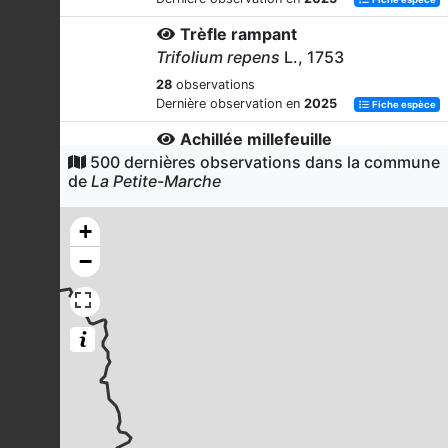
Trèfle rampant
Trifolium repens
L., 1753
28
observations
Dernière observation en
2025
Fiche espèce
Achillée millefeuille
500 dernières observations dans la commune
Achillea millefolium
L., 1753
de
La Petite-Marche
27
observations
Dernière observation en
2025
Fiche espèce
+
Flouve odorante
−
Anthoxanthum odoratum
L., 1753
27
observations
Dernière observation en
2025
Fiche espèce
Fromental élevé
Arrhenatherum elatius
(L.) P.Beauv.
ex J.Presl & C.Presl, 1819
26
observations
Dernière observation en
2025
Fiche espèce