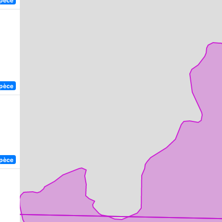
spèce
spèce
)