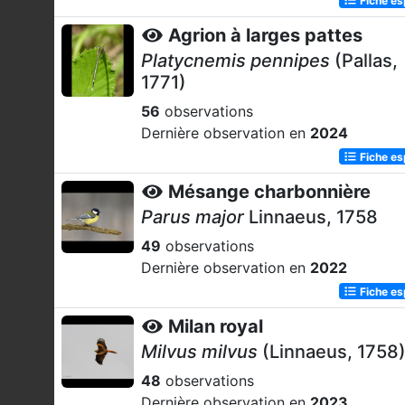
Agrion à larges pattes
Platycnemis pennipes
(Pallas,
1771)
56
observations
Dernière observation en
2024
Fiche e
Mésange charbonnière
Parus major
Linnaeus, 1758
49
observations
Dernière observation en
2022
Fiche e
Milan royal
Milvus milvus
(Linnaeus, 1758
48
observations
Dernière observation en
2023