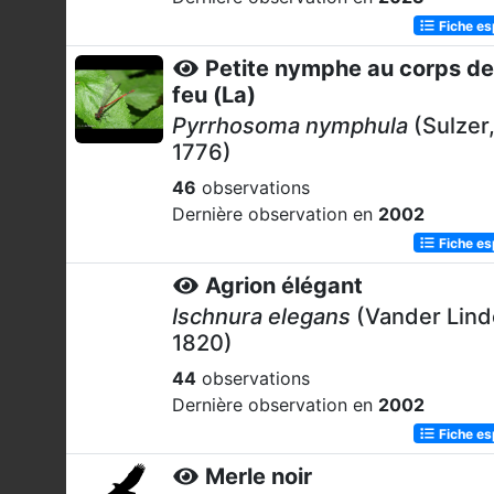
Fiche e
Petite nymphe au corps de
feu (La)
Pyrrhosoma nymphula
(Sulzer
1776)
46
observations
Dernière observation en
2002
Fiche e
Agrion élégant
Ischnura elegans
(Vander Lind
1820)
44
observations
Dernière observation en
2002
Fiche e
Merle noir