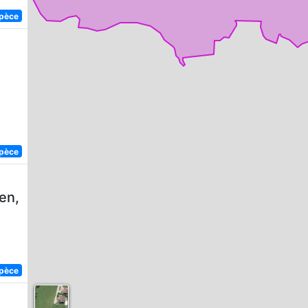
spèce
,
spèce
en,
spèce