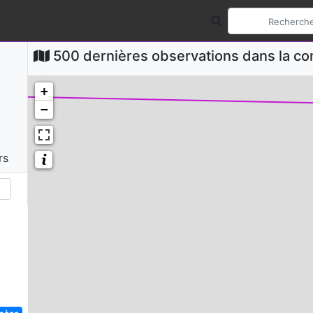
500 dernières observations dans la 
+
−
rs
spèce