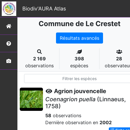
Biodiv'AURA Atlas
Commune de Le Crestet
Résultats avancés
2 169
398
28
observations
espèces
observateu
Agrion jouvencelle
Coenagrion puella
(Linnaeus,
1758)
58
observations
Dernière observation en
2002
Fiche e