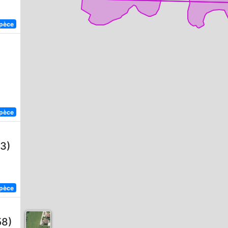
spèce
spèce
3)
spèce
58)