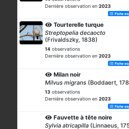
Dernière observation en
2023
Fiche e
Tourterelle turque
Streptopelia decaocto
(Frivaldszky, 1838)
14
observations
Dernière observation en
2023
Fiche e
Milan noir
Milvus migrans
(Boddaert, 178
13
observations
Dernière observation en
2023
Fiche e
Fauvette à tête noire
Sylvia atricapilla
(Linnaeus, 17