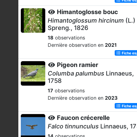
Himantoglosse bouc
Himantoglossum hircinum
(L.)
Spreng., 1826
18
observations
Dernière observation en
2021
Fiche e
Pigeon ramier
Columba palumbus
Linnaeus,
1758
17
observations
Dernière observation en
2023
Fiche e
Faucon crécerelle
Falco tinnunculus
Linnaeus, 1
14
observations