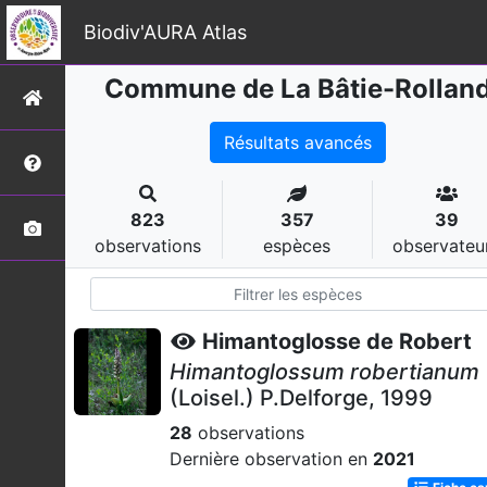
Biodiv'AURA Atlas
Commune de La Bâtie-Rollan
Résultats avancés
823
357
39
observations
espèces
observateu
Himantoglosse de Robert
Himantoglossum robertianum
(Loisel.) P.Delforge, 1999
28
observations
Dernière observation en
2021
Fiche e