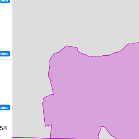
spèce
spèce
758