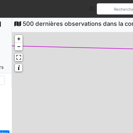
d
500 dernières observations dans la 
+
−
rs
spèce