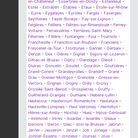
en-Châtelneuf
-
Essertines-en-Donzy
-
Estandeuil
-
Esteil
-
Estrablin
-
Étables
-
Etaux
-
Étoile-sur-Rhône
-
Eurre
-
Eygalayes
-
Eyroles
-
Farges
-
Faverges-
Seythenex
-
Fayet-Ronaye
-
Fay-sur-Lignon
-
Feigères
-
Feillens
-
Félines-sur-Rimandoule
-
Ferney-
Voltaire
-
Ferrassières
-
Ferrières-Saint-Mary
-
Féternes
-
Fillière
-
Fontanges
-
Four
-
Fournols
-
Francheville
-
Francillon-sur-Roubion
-
Franclens
-
Freycenet-la-Tour
-
Frontonas
-
Gannat
-
Gerbaix
-
Gerzat
-
Gex
-
Gières
-
Gignat
-
Gigors-et-Lozeron
-
Gilhac-et-Bruzac
-
Gipcy
-
Glandage
-
Gleizé
-
Gluiras
-
Goncelin
-
Goudet
-
Gourdon
-
Gouttières
-
Grand-Corent
-
Grandeyrolles
-
Grandrif
-
Grane
-
Gras
-
Grenier-Montgon
-
Grenoble
-
Gresse-en-
Vercors
-
Grignan
-
Grigny
-
Grilly
-
Groisy
-
Groslée-Saint-Benoit
-
Grospierres
-
Gruffy
-
Guilherand-Granges
-
Gumiane
-
Habère-Lullin
-
Hautecour
-
Hautecourt-Romanèche
-
Hauteluce
-
Hauteville-Lompnes
-
Haut Valromey
-
Hermillon
-
Hières-sur-Amby
-
Hostiaz
-
Huez
-
Injoux-Génissiat
-
Innimond
-
Intres
-
Issanlas
-
Issarlès
-
Izeaux
-
Izernore
-
Izeron
-
Izieu
-
Izon-la-Bruisse
-
Jabrun
-
Jarrier
-
Jasseron
-
Jenzat
-
Job
-
Jonage
-
Jons
-
Jonzier-Épagny
-
Jonzieux
-
Joursac
-
Joux
-