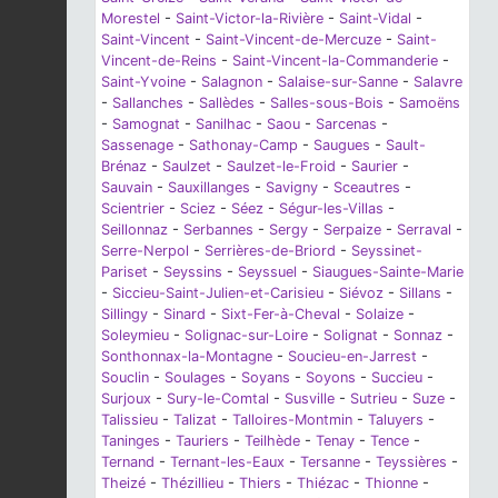
Morestel
-
Saint-Victor-la-Rivière
-
Saint-Vidal
-
Saint-Vincent
-
Saint-Vincent-de-Mercuze
-
Saint-
Vincent-de-Reins
-
Saint-Vincent-la-Commanderie
-
Saint-Yvoine
-
Salagnon
-
Salaise-sur-Sanne
-
Salavre
-
Sallanches
-
Sallèdes
-
Salles-sous-Bois
-
Samoëns
-
Samognat
-
Sanilhac
-
Saou
-
Sarcenas
-
Sassenage
-
Sathonay-Camp
-
Saugues
-
Sault-
Brénaz
-
Saulzet
-
Saulzet-le-Froid
-
Saurier
-
Sauvain
-
Sauxillanges
-
Savigny
-
Sceautres
-
Scientrier
-
Sciez
-
Séez
-
Ségur-les-Villas
-
Seillonnaz
-
Serbannes
-
Sergy
-
Serpaize
-
Serraval
-
Serre-Nerpol
-
Serrières-de-Briord
-
Seyssinet-
Pariset
-
Seyssins
-
Seyssuel
-
Siaugues-Sainte-Marie
-
Siccieu-Saint-Julien-et-Carisieu
-
Siévoz
-
Sillans
-
Sillingy
-
Sinard
-
Sixt-Fer-à-Cheval
-
Solaize
-
Soleymieu
-
Solignac-sur-Loire
-
Solignat
-
Sonnaz
-
Sonthonnax-la-Montagne
-
Soucieu-en-Jarrest
-
Souclin
-
Soulages
-
Soyans
-
Soyons
-
Succieu
-
Surjoux
-
Sury-le-Comtal
-
Susville
-
Sutrieu
-
Suze
-
Talissieu
-
Talizat
-
Talloires-Montmin
-
Taluyers
-
Taninges
-
Tauriers
-
Teilhède
-
Tenay
-
Tence
-
Ternand
-
Ternant-les-Eaux
-
Tersanne
-
Teyssières
-
Theizé
-
Thézillieu
-
Thiers
-
Thiézac
-
Thionne
-