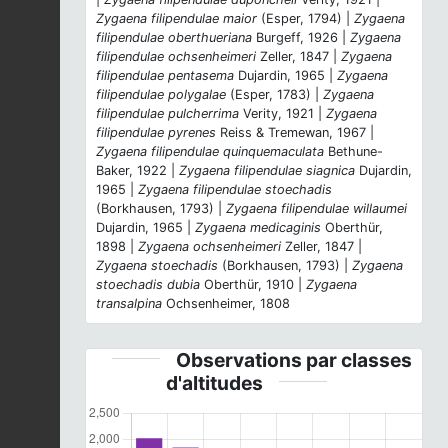
Zygaena filipendulae maior
(Esper, 1794) |
Zygaena
filipendulae oberthueriana
Burgeff, 1926 |
Zygaena
filipendulae ochsenheimeri
Zeller, 1847 |
Zygaena
filipendulae pentasema
Dujardin, 1965 |
Zygaena
filipendulae polygalae
(Esper, 1783) |
Zygaena
filipendulae pulcherrima
Verity, 1921 |
Zygaena
filipendulae pyrenes
Reiss & Tremewan, 1967 |
Zygaena filipendulae quinquemaculata
Bethune-
Baker, 1922 |
Zygaena filipendulae siagnica
Dujardin,
1965 |
Zygaena filipendulae stoechadis
(Borkhausen, 1793) |
Zygaena filipendulae willaumei
Dujardin, 1965 |
Zygaena medicaginis
Oberthür,
1898 |
Zygaena ochsenheimeri
Zeller, 1847 |
Zygaena stoechadis
(Borkhausen, 1793) |
Zygaena
stoechadis dubia
Oberthür, 1910 |
Zygaena
transalpina
Ochsenheimer, 1808
Observations par classes
d'altitudes