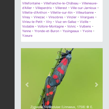
Villefontaine
-
Villefranche-le-Château
-
Villeneuve-
d'Allier
-
Villeperdrix
-
Villerest
-
Ville-sur-Jarnioux
-
Villette-d'Anthon
-
Villette-sur-Ain
-
Villeurbanne
-
Vinay
-
Vinezac
-
Vinsobres
-
Vinzier
-
Virargues
-
Virieu-le-Petit
-
Viry
-
Viuz-en-Sallaz
-
Vizille
-
Vodable
-
Vollore-Montagne
-
Volvic
-
Vulbens
-
Yenne
-
Yronde-et-Buron
-
Yssingeaux
-
Yvoire
-
Yzeure
Previous
Next
Zygaena filipendulae
(Linnaeus, 1758) © E.