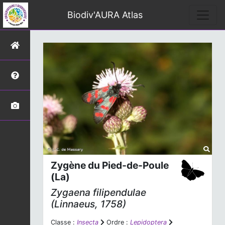
Biodiv'AURA Atlas
Zygène du Pied-de-Poule
(La)
Zygaena filipendulae
(Linnaeus, 1758)
Classe :
Insecta
Ordre :
Lepidoptera