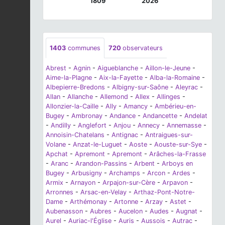
1809
2026
1403
communes
720
observateurs
Abrest
-
Agnin
-
Aigueblanche
-
Aillon-le-Jeune
-
Aime-la-Plagne
-
Aix-la-Fayette
-
Alba-la-Romaine
-
Albepierre-Bredons
-
Albigny-sur-Saône
-
Aleyrac
-
Allan
-
Allanche
-
Allemond
-
Allex
-
Allinges
-
Allonzier-la-Caille
-
Ally
-
Amancy
-
Ambérieu-en-
Bugey
-
Ambronay
-
Andance
-
Andancette
-
Andelat
-
Andilly
-
Anglefort
-
Anjou
-
Annecy
-
Annemasse
-
Annoisin-Chatelans
-
Antignac
-
Antraigues-sur-
Volane
-
Anzat-le-Luguet
-
Aoste
-
Aouste-sur-Sye
-
Apchat
-
Apremont
-
Apremont
-
Arâches-la-Frasse
-
Aranc
-
Arandon-Passins
-
Arbent
-
Arboys en
Bugey
-
Arbusigny
-
Archamps
-
Arcon
-
Ardes
-
Armix
-
Arnayon
-
Arpajon-sur-Cère
-
Arpavon
-
Arronnes
-
Arsac-en-Velay
-
Arthaz-Pont-Notre-
Dame
-
Arthémonay
-
Artonne
-
Arzay
-
Astet
-
Aubenasson
-
Aubres
-
Aucelon
-
Audes
-
Augnat
-
Aurel
-
Auriac-l'Église
-
Auris
-
Aussois
-
Autrac
-