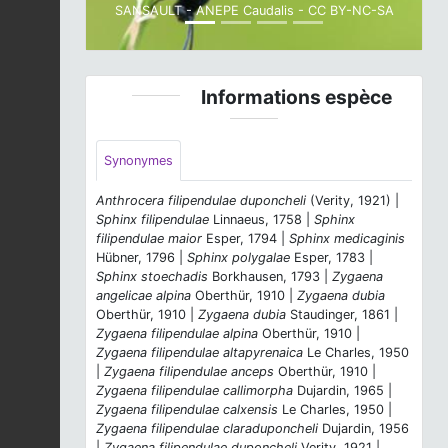
SANSAULT - ANEPE Caudalis - CC BY-NC-SA
Informations espèce
Synonymes
Anthrocera filipendulae duponcheli
(Verity, 1921) |
Sphinx filipendulae
Linnaeus, 1758 |
Sphinx
filipendulae maior
Esper, 1794 |
Sphinx medicaginis
Hübner, 1796 |
Sphinx polygalae
Esper, 1783 |
Sphinx stoechadis
Borkhausen, 1793 |
Zygaena
angelicae alpina
Oberthür, 1910 |
Zygaena dubia
Oberthür, 1910 |
Zygaena dubia
Staudinger, 1861 |
Zygaena filipendulae alpina
Oberthür, 1910 |
Zygaena filipendulae altapyrenaica
Le Charles, 1950
|
Zygaena filipendulae anceps
Oberthür, 1910 |
Zygaena filipendulae callimorpha
Dujardin, 1965 |
Zygaena filipendulae calxensis
Le Charles, 1950 |
Zygaena filipendulae claraduponcheli
Dujardin, 1956
|
Zygaena filipendulae duponcheli
Verity, 1921 |