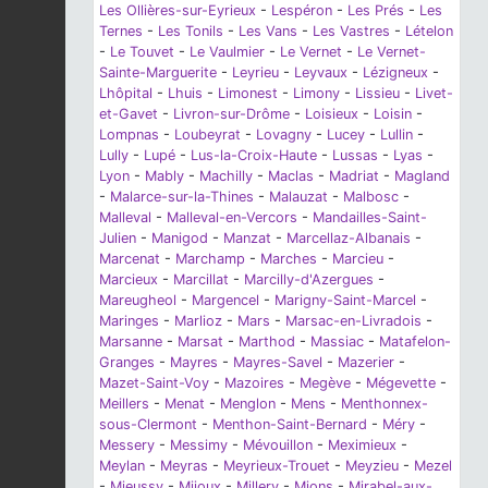
Les Ollières-sur-Eyrieux
-
Lespéron
-
Les Prés
-
Les
Ternes
-
Les Tonils
-
Les Vans
-
Les Vastres
-
Lételon
-
Le Touvet
-
Le Vaulmier
-
Le Vernet
-
Le Vernet-
Sainte-Marguerite
-
Leyrieu
-
Leyvaux
-
Lézigneux
-
Lhôpital
-
Lhuis
-
Limonest
-
Limony
-
Lissieu
-
Livet-
et-Gavet
-
Livron-sur-Drôme
-
Loisieux
-
Loisin
-
Lompnas
-
Loubeyrat
-
Lovagny
-
Lucey
-
Lullin
-
Lully
-
Lupé
-
Lus-la-Croix-Haute
-
Lussas
-
Lyas
-
Lyon
-
Mably
-
Machilly
-
Maclas
-
Madriat
-
Magland
-
Malarce-sur-la-Thines
-
Malauzat
-
Malbosc
-
Malleval
-
Malleval-en-Vercors
-
Mandailles-Saint-
Julien
-
Manigod
-
Manzat
-
Marcellaz-Albanais
-
Marcenat
-
Marchamp
-
Marches
-
Marcieu
-
Marcieux
-
Marcillat
-
Marcilly-d'Azergues
-
Mareugheol
-
Margencel
-
Marigny-Saint-Marcel
-
Maringes
-
Marlioz
-
Mars
-
Marsac-en-Livradois
-
Marsanne
-
Marsat
-
Marthod
-
Massiac
-
Matafelon-
Granges
-
Mayres
-
Mayres-Savel
-
Mazerier
-
Mazet-Saint-Voy
-
Mazoires
-
Megève
-
Mégevette
-
Meillers
-
Menat
-
Menglon
-
Mens
-
Menthonnex-
sous-Clermont
-
Menthon-Saint-Bernard
-
Méry
-
Messery
-
Messimy
-
Mévouillon
-
Meximieux
-
Meylan
-
Meyras
-
Meyrieux-Trouet
-
Meyzieu
-
Mezel
-
Mieussy
-
Mijoux
-
Millery
-
Mions
-
Mirabel-aux-