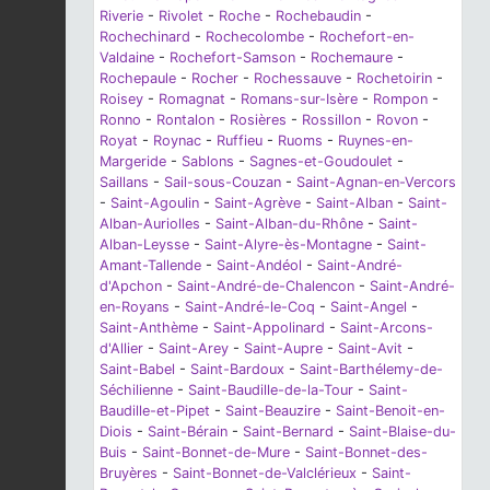
Riverie
-
Rivolet
-
Roche
-
Rochebaudin
-
Rochechinard
-
Rochecolombe
-
Rochefort-en-
Valdaine
-
Rochefort-Samson
-
Rochemaure
-
Rochepaule
-
Rocher
-
Rochessauve
-
Rochetoirin
-
Roisey
-
Romagnat
-
Romans-sur-Isère
-
Rompon
-
Ronno
-
Rontalon
-
Rosières
-
Rossillon
-
Rovon
-
Royat
-
Roynac
-
Ruffieu
-
Ruoms
-
Ruynes-en-
Margeride
-
Sablons
-
Sagnes-et-Goudoulet
-
Saillans
-
Sail-sous-Couzan
-
Saint-Agnan-en-Vercors
-
Saint-Agoulin
-
Saint-Agrève
-
Saint-Alban
-
Saint-
Alban-Auriolles
-
Saint-Alban-du-Rhône
-
Saint-
Alban-Leysse
-
Saint-Alyre-ès-Montagne
-
Saint-
Amant-Tallende
-
Saint-Andéol
-
Saint-André-
d'Apchon
-
Saint-André-de-Chalencon
-
Saint-André-
en-Royans
-
Saint-André-le-Coq
-
Saint-Angel
-
Saint-Anthème
-
Saint-Appolinard
-
Saint-Arcons-
d'Allier
-
Saint-Arey
-
Saint-Aupre
-
Saint-Avit
-
Saint-Babel
-
Saint-Bardoux
-
Saint-Barthélemy-de-
Séchilienne
-
Saint-Baudille-de-la-Tour
-
Saint-
Baudille-et-Pipet
-
Saint-Beauzire
-
Saint-Benoit-en-
Diois
-
Saint-Bérain
-
Saint-Bernard
-
Saint-Blaise-du-
Buis
-
Saint-Bonnet-de-Mure
-
Saint-Bonnet-des-
Bruyères
-
Saint-Bonnet-de-Valclérieux
-
Saint-