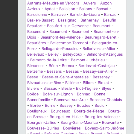
Autrans-Méaudre en Vercors
-
Auvers
-
Auzon
-
Avrieux
-
Aydat
-
Ballaison
-
Ballons
-
Bansat
-
Barcelonne
-
Barnave
-
Barret-de-Lioure
-
Barsac
-
Bas-en-Basset
-
Bassignac
-
Bathernay
-
Beaufin
-
Beaufort
-
Beaufort-sur-Gervanne
-
Beaumont
-
Beaumont
-
Beaumont
-
Beaumont
-
Beaumont-en-
Diois
-
Beaumont-lès-Valence
-
Beauregard-Baret
-
Beaurières
-
Bellecombe-Tarendol
-
Bellegarde-en-
Forez
-
Bellegarde-Poussieu
-
Bellerive-sur-Allier
-
Bellevaux
-
Belley
-
Belleydoux
-
Belmont-d'Azergues
-
Belmont-de-la-Loire
-
Belmont-Luthézieu
-
Bénonces
-
Béon
-
Bernex
-
Berrias-et-Casteljau
-
Berzème
-
Bessans
-
Bessas
-
Bessay-sur-Allier
-
Besse
-
Besse-et-Saint-Anastaise
-
Bessenay
-
Bézaudun-sur-Bîne
-
Billième
-
Billom
-
Biozat
-
Biviers
-
Blassac
-
Blesle
-
Blot-l'Église
-
Blyes
-
Boëge
-
Boën-sur-Lignon
-
Bonnac
-
Bonne
-
Bonnefamille
-
Bonneval-sur-Arc
-
Bons-en-Chablais
-
Borée
-
Borne
-
Bossey
-
Boudes
-
Boulc
-
Bouligneux
-
Bourdeaux
-
Bourg-de-Péage
-
Bourg-
en-Bresse
-
Bourget-en-Huile
-
Bourg-lès-Valence
-
Bourgoin-Jallieu
-
Bourg-Saint-Maurice
-
Bouvante
-
Bouvesse-Quirieu
-
Bouvières
-
Boyeux-Saint-Jérôme
-
Bozel
-
Brégnier-Cordon
-
Bren
-
Brenat
-
Brénod
-