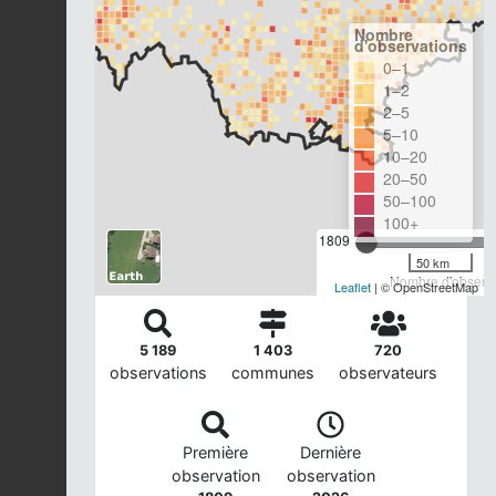
Nombre
d'observations
0–1
1–2
2–5
5–10
10–20
20–50
50–100
100+
1809
50 km
Nombre d'observa
Leaflet
| © OpenStreetMap
5 189
1 403
720
observations
communes
observateurs
Première
Dernière
observation
observation