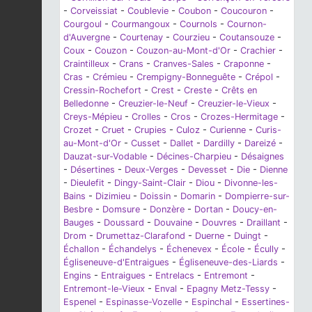
-
Corveissiat
-
Coublevie
-
Coubon
-
Coucouron
-
Courgoul
-
Courmangoux
-
Cournols
-
Cournon-
d'Auvergne
-
Courtenay
-
Courzieu
-
Coutansouze
-
Coux
-
Couzon
-
Couzon-au-Mont-d'Or
-
Crachier
-
Craintilleux
-
Crans
-
Cranves-Sales
-
Craponne
-
Cras
-
Crémieu
-
Crempigny-Bonneguête
-
Crépol
-
Cressin-Rochefort
-
Crest
-
Creste
-
Crêts en
Belledonne
-
Creuzier-le-Neuf
-
Creuzier-le-Vieux
-
Creys-Mépieu
-
Crolles
-
Cros
-
Crozes-Hermitage
-
Crozet
-
Cruet
-
Crupies
-
Culoz
-
Curienne
-
Curis-
au-Mont-d'Or
-
Cusset
-
Dallet
-
Dardilly
-
Dareizé
-
Dauzat-sur-Vodable
-
Décines-Charpieu
-
Désaignes
-
Désertines
-
Deux-Verges
-
Devesset
-
Die
-
Dienne
-
Dieulefit
-
Dingy-Saint-Clair
-
Diou
-
Divonne-les-
Bains
-
Dizimieu
-
Doissin
-
Domarin
-
Dompierre-sur-
Besbre
-
Domsure
-
Donzère
-
Dortan
-
Doucy-en-
Bauges
-
Doussard
-
Douvaine
-
Douvres
-
Draillant
-
Drom
-
Drumettaz-Clarafond
-
Duerne
-
Duingt
-
Échallon
-
Échandelys
-
Échenevex
-
École
-
Écully
-
Égliseneuve-d'Entraigues
-
Égliseneuve-des-Liards
-
Engins
-
Entraigues
-
Entrelacs
-
Entremont
-
Entremont-le-Vieux
-
Enval
-
Epagny Metz-Tessy
-
Espenel
-
Espinasse-Vozelle
-
Espinchal
-
Essertines-