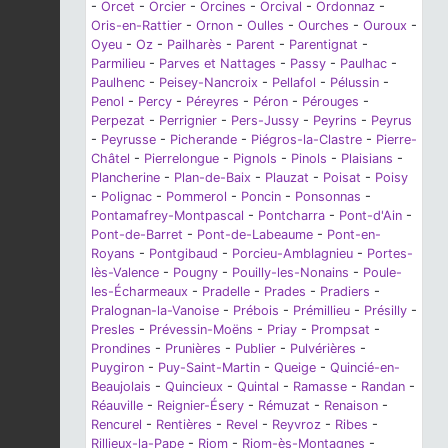
-
Orcet
-
Orcier
-
Orcines
-
Orcival
-
Ordonnaz
-
Oris-en-Rattier
-
Ornon
-
Oulles
-
Ourches
-
Ouroux
-
Oyeu
-
Oz
-
Pailharès
-
Parent
-
Parentignat
-
Parmilieu
-
Parves et Nattages
-
Passy
-
Paulhac
-
Paulhenc
-
Peisey-Nancroix
-
Pellafol
-
Pélussin
-
Penol
-
Percy
-
Péreyres
-
Péron
-
Pérouges
-
Perpezat
-
Perrignier
-
Pers-Jussy
-
Peyrins
-
Peyrus
-
Peyrusse
-
Picherande
-
Piégros-la-Clastre
-
Pierre-
Châtel
-
Pierrelongue
-
Pignols
-
Pinols
-
Plaisians
-
Plancherine
-
Plan-de-Baix
-
Plauzat
-
Poisat
-
Poisy
-
Polignac
-
Pommerol
-
Poncin
-
Ponsonnas
-
Pontamafrey-Montpascal
-
Pontcharra
-
Pont-d'Ain
-
Pont-de-Barret
-
Pont-de-Labeaume
-
Pont-en-
Royans
-
Pontgibaud
-
Porcieu-Amblagnieu
-
Portes-
lès-Valence
-
Pougny
-
Pouilly-les-Nonains
-
Poule-
les-Écharmeaux
-
Pradelle
-
Prades
-
Pradiers
-
Pralognan-la-Vanoise
-
Prébois
-
Prémillieu
-
Présilly
-
Presles
-
Prévessin-Moëns
-
Priay
-
Prompsat
-
Prondines
-
Prunières
-
Publier
-
Pulvérières
-
Puygiron
-
Puy-Saint-Martin
-
Queige
-
Quincié-en-
Beaujolais
-
Quincieux
-
Quintal
-
Ramasse
-
Randan
-
Réauville
-
Reignier-Ésery
-
Rémuzat
-
Renaison
-
Rencurel
-
Rentières
-
Revel
-
Reyvroz
-
Ribes
-
Rillieux-la-Pape
-
Riom
-
Riom-ès-Montagnes
-