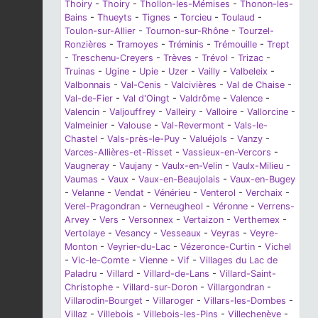
Thoiry
-
Thoiry
-
Thollon-les-Mémises
-
Thonon-les-
Bains
-
Thueyts
-
Tignes
-
Torcieu
-
Toulaud
-
Toulon-sur-Allier
-
Tournon-sur-Rhône
-
Tourzel-
Ronzières
-
Tramoyes
-
Tréminis
-
Trémouille
-
Trept
-
Treschenu-Creyers
-
Trèves
-
Trévol
-
Trizac
-
Truinas
-
Ugine
-
Upie
-
Uzer
-
Vailly
-
Valbeleix
-
Valbonnais
-
Val-Cenis
-
Valcivières
-
Val de Chaise
-
Val-de-Fier
-
Val d'Oingt
-
Valdrôme
-
Valence
-
Valencin
-
Valjouffrey
-
Valleiry
-
Valloire
-
Vallorcine
-
Valmeinier
-
Valouse
-
Val-Revermont
-
Vals-le-
Chastel
-
Vals-près-le-Puy
-
Valuéjols
-
Vanzy
-
Varces-Allières-et-Risset
-
Vassieux-en-Vercors
-
Vaugneray
-
Vaujany
-
Vaulx-en-Velin
-
Vaulx-Milieu
-
Vaumas
-
Vaux
-
Vaux-en-Beaujolais
-
Vaux-en-Bugey
-
Velanne
-
Vendat
-
Vénérieu
-
Venterol
-
Verchaix
-
Verel-Pragondran
-
Verneugheol
-
Véronne
-
Verrens-
Arvey
-
Vers
-
Versonnex
-
Vertaizon
-
Verthemex
-
Vertolaye
-
Vesancy
-
Vesseaux
-
Veyras
-
Veyre-
Monton
-
Veyrier-du-Lac
-
Vézeronce-Curtin
-
Vichel
-
Vic-le-Comte
-
Vienne
-
Vif
-
Villages du Lac de
Paladru
-
Villard
-
Villard-de-Lans
-
Villard-Saint-
Christophe
-
Villard-sur-Doron
-
Villargondran
-
Villarodin-Bourget
-
Villaroger
-
Villars-les-Dombes
-
Villaz
-
Villebois
-
Villebois-les-Pins
-
Villechenève
-