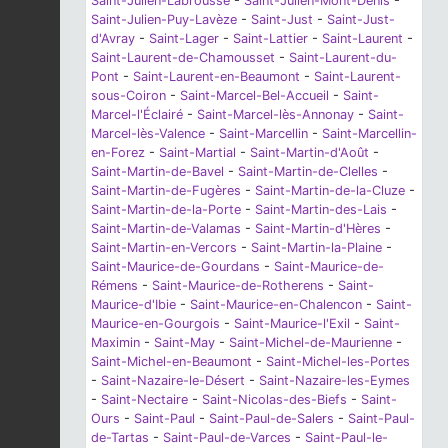
Saint-Julien-Labrousse
-
Saint-Julien-Mont-Denis
-
Saint-Julien-Puy-Lavèze
-
Saint-Just
-
Saint-Just-
d'Avray
-
Saint-Lager
-
Saint-Lattier
-
Saint-Laurent
-
Saint-Laurent-de-Chamousset
-
Saint-Laurent-du-
Pont
-
Saint-Laurent-en-Beaumont
-
Saint-Laurent-
sous-Coiron
-
Saint-Marcel-Bel-Accueil
-
Saint-
Marcel-l'Éclairé
-
Saint-Marcel-lès-Annonay
-
Saint-
Marcel-lès-Valence
-
Saint-Marcellin
-
Saint-Marcellin-
en-Forez
-
Saint-Martial
-
Saint-Martin-d'Août
-
Saint-Martin-de-Bavel
-
Saint-Martin-de-Clelles
-
Saint-Martin-de-Fugères
-
Saint-Martin-de-la-Cluze
-
Saint-Martin-de-la-Porte
-
Saint-Martin-des-Lais
-
Saint-Martin-de-Valamas
-
Saint-Martin-d'Hères
-
Saint-Martin-en-Vercors
-
Saint-Martin-la-Plaine
-
Saint-Maurice-de-Gourdans
-
Saint-Maurice-de-
Rémens
-
Saint-Maurice-de-Rotherens
-
Saint-
Maurice-d'Ibie
-
Saint-Maurice-en-Chalencon
-
Saint-
Maurice-en-Gourgois
-
Saint-Maurice-l'Exil
-
Saint-
Maximin
-
Saint-May
-
Saint-Michel-de-Maurienne
-
Saint-Michel-en-Beaumont
-
Saint-Michel-les-Portes
-
Saint-Nazaire-le-Désert
-
Saint-Nazaire-les-Eymes
-
Saint-Nectaire
-
Saint-Nicolas-des-Biefs
-
Saint-
Ours
-
Saint-Paul
-
Saint-Paul-de-Salers
-
Saint-Paul-
de-Tartas
-
Saint-Paul-de-Varces
-
Saint-Paul-le-