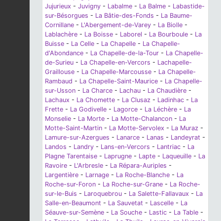
Jujurieux
-
Juvigny
-
Labalme
-
La Balme
-
Labastide-
sur-Bésorgues
-
La Bâtie-des-Fonds
-
La Baume-
Cornillane
-
L'Abergement-de-Varey
-
La Biolle
-
Lablachère
-
La Boisse
-
Laborel
-
La Bourboule
-
La
Buisse
-
La Celle
-
La Chapelle
-
La Chapelle-
d'Abondance
-
La Chapelle-de-la-Tour
-
La Chapelle-
de-Surieu
-
La Chapelle-en-Vercors
-
Lachapelle-
Graillouse
-
La Chapelle-Marcousse
-
La Chapelle-
Rambaud
-
La Chapelle-Saint-Maurice
-
La Chapelle-
sur-Usson
-
La Charce
-
Lachau
-
La Chaudière
-
Lachaux
-
La Chomette
-
La Clusaz
-
Ladinhac
-
La
Frette
-
La Godivelle
-
Lagorce
-
La Léchère
-
La
Monselie
-
La Morte
-
La Motte-Chalancon
-
La
Motte-Saint-Martin
-
La Motte-Servolex
-
La Muraz
-
Lamure-sur-Azergues
-
Lanarce
-
Lanas
-
Landeyrat
-
Landos
-
Landry
-
Lans-en-Vercors
-
Lantriac
-
La
Plagne Tarentaise
-
Laprugne
-
Lapte
-
Laqueuille
-
La
Ravoire
-
L'Arbresle
-
La Répara-Auriples
-
Largentière
-
Larnage
-
La Roche-Blanche
-
La
Roche-sur-Foron
-
La Roche-sur-Grane
-
La Roche-
sur-le-Buis
-
Laroquebrou
-
La Salette-Fallavaux
-
La
Salle-en-Beaumont
-
La Sauvetat
-
Lascelle
-
La
Séauve-sur-Semène
-
La Souche
-
Lastic
-
La Table
-