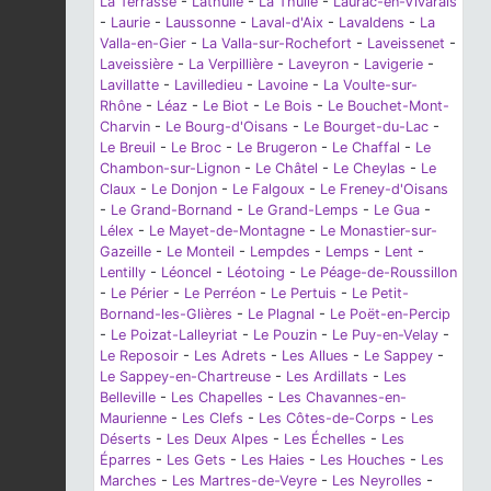
La Terrasse
-
Lathuile
-
La Thuile
-
Laurac-en-Vivarais
-
Laurie
-
Laussonne
-
Laval-d'Aix
-
Lavaldens
-
La
Valla-en-Gier
-
La Valla-sur-Rochefort
-
Laveissenet
-
Laveissière
-
La Verpillière
-
Laveyron
-
Lavigerie
-
Lavillatte
-
Lavilledieu
-
Lavoine
-
La Voulte-sur-
Rhône
-
Léaz
-
Le Biot
-
Le Bois
-
Le Bouchet-Mont-
Charvin
-
Le Bourg-d'Oisans
-
Le Bourget-du-Lac
-
Le Breuil
-
Le Broc
-
Le Brugeron
-
Le Chaffal
-
Le
Chambon-sur-Lignon
-
Le Châtel
-
Le Cheylas
-
Le
Claux
-
Le Donjon
-
Le Falgoux
-
Le Freney-d'Oisans
-
Le Grand-Bornand
-
Le Grand-Lemps
-
Le Gua
-
Lélex
-
Le Mayet-de-Montagne
-
Le Monastier-sur-
Gazeille
-
Le Monteil
-
Lempdes
-
Lemps
-
Lent
-
Lentilly
-
Léoncel
-
Léotoing
-
Le Péage-de-Roussillon
-
Le Périer
-
Le Perréon
-
Le Pertuis
-
Le Petit-
Bornand-les-Glières
-
Le Plagnal
-
Le Poët-en-Percip
-
Le Poizat-Lalleyriat
-
Le Pouzin
-
Le Puy-en-Velay
-
Le Reposoir
-
Les Adrets
-
Les Allues
-
Le Sappey
-
Le Sappey-en-Chartreuse
-
Les Ardillats
-
Les
Belleville
-
Les Chapelles
-
Les Chavannes-en-
Maurienne
-
Les Clefs
-
Les Côtes-de-Corps
-
Les
Déserts
-
Les Deux Alpes
-
Les Échelles
-
Les
Éparres
-
Les Gets
-
Les Haies
-
Les Houches
-
Les
Marches
-
Les Martres-de-Veyre
-
Les Neyrolles
-