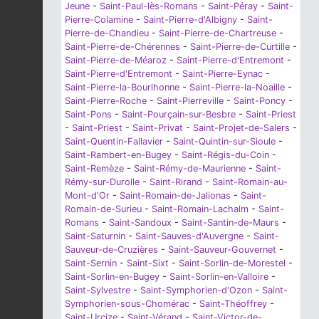
Jeune
-
Saint-Paul-lès-Romans
-
Saint-Péray
-
Saint-
Pierre-Colamine
-
Saint-Pierre-d'Albigny
-
Saint-
Pierre-de-Chandieu
-
Saint-Pierre-de-Chartreuse
-
Saint-Pierre-de-Chérennes
-
Saint-Pierre-de-Curtille
-
Saint-Pierre-de-Méaroz
-
Saint-Pierre-d'Entremont
-
Saint-Pierre-d'Entremont
-
Saint-Pierre-Eynac
-
Saint-Pierre-la-Bourlhonne
-
Saint-Pierre-la-Noaille
-
Saint-Pierre-Roche
-
Saint-Pierreville
-
Saint-Poncy
-
Saint-Pons
-
Saint-Pourçain-sur-Besbre
-
Saint-Priest
-
Saint-Priest
-
Saint-Privat
-
Saint-Projet-de-Salers
-
Saint-Quentin-Fallavier
-
Saint-Quintin-sur-Sioule
-
Saint-Rambert-en-Bugey
-
Saint-Régis-du-Coin
-
Saint-Remèze
-
Saint-Rémy-de-Maurienne
-
Saint-
Rémy-sur-Durolle
-
Saint-Rirand
-
Saint-Romain-au-
Mont-d'Or
-
Saint-Romain-de-Jalionas
-
Saint-
Romain-de-Surieu
-
Saint-Romain-Lachalm
-
Saint-
Romans
-
Saint-Sandoux
-
Saint-Santin-de-Maurs
-
Saint-Saturnin
-
Saint-Sauves-d'Auvergne
-
Saint-
Sauveur-de-Cruzières
-
Saint-Sauveur-Gouvernet
-
Saint-Sernin
-
Saint-Sixt
-
Saint-Sorlin-de-Morestel
-
Saint-Sorlin-en-Bugey
-
Saint-Sorlin-en-Valloire
-
Saint-Sylvestre
-
Saint-Symphorien-d'Ozon
-
Saint-
Symphorien-sous-Chomérac
-
Saint-Théoffrey
-
Saint-Urcize
-
Saint-Vérand
-
Saint-Victor-de-