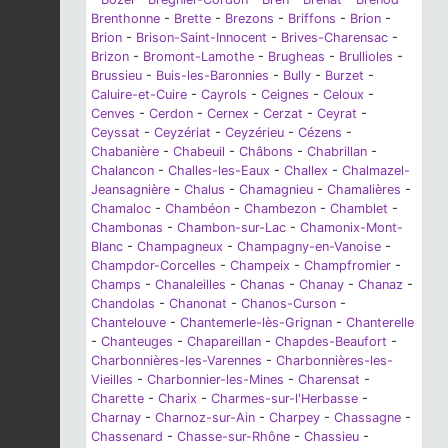
Brenthonne
-
Brette
-
Brezons
-
Briffons
-
Brion
-
Brion
-
Brison-Saint-Innocent
-
Brives-Charensac
-
Brizon
-
Bromont-Lamothe
-
Brugheas
-
Brullioles
-
Brussieu
-
Buis-les-Baronnies
-
Bully
-
Burzet
-
Caluire-et-Cuire
-
Cayrols
-
Ceignes
-
Celoux
-
Cenves
-
Cerdon
-
Cernex
-
Cerzat
-
Ceyrat
-
Ceyssat
-
Ceyzériat
-
Ceyzérieu
-
Cézens
-
Chabanière
-
Chabeuil
-
Châbons
-
Chabrillan
-
Chalancon
-
Challes-les-Eaux
-
Challex
-
Chalmazel-
Jeansagnière
-
Chalus
-
Chamagnieu
-
Chamalières
-
Chamaloc
-
Chambéon
-
Chambezon
-
Chamblet
-
Chambonas
-
Chambon-sur-Lac
-
Chamonix-Mont-
Blanc
-
Champagneux
-
Champagny-en-Vanoise
-
Champdor-Corcelles
-
Champeix
-
Champfromier
-
Champs
-
Chanaleilles
-
Chanas
-
Chanay
-
Chanaz
-
Chandolas
-
Chanonat
-
Chanos-Curson
-
Chantelouve
-
Chantemerle-lès-Grignan
-
Chanterelle
-
Chanteuges
-
Chapareillan
-
Chapdes-Beaufort
-
Charbonnières-les-Varennes
-
Charbonnières-les-
Vieilles
-
Charbonnier-les-Mines
-
Charensat
-
Charette
-
Charix
-
Charmes-sur-l'Herbasse
-
Charnay
-
Charnoz-sur-Ain
-
Charpey
-
Chassagne
-
Chassenard
-
Chasse-sur-Rhône
-
Chassieu
-