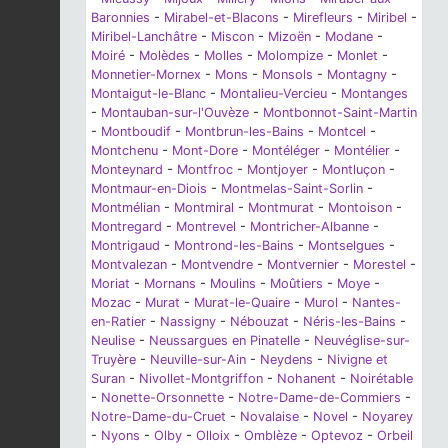
Baronnies
-
Mirabel-et-Blacons
-
Mirefleurs
-
Miribel
-
Miribel-Lanchâtre
-
Miscon
-
Mizoën
-
Modane
-
Moiré
-
Molèdes
-
Molles
-
Molompize
-
Monlet
-
Monnetier-Mornex
-
Mons
-
Monsols
-
Montagny
-
Montaigut-le-Blanc
-
Montalieu-Vercieu
-
Montanges
-
Montauban-sur-l'Ouvèze
-
Montbonnot-Saint-Martin
-
Montboudif
-
Montbrun-les-Bains
-
Montcel
-
Montchenu
-
Mont-Dore
-
Montéléger
-
Montélier
-
Monteynard
-
Montfroc
-
Montjoyer
-
Montluçon
-
Montmaur-en-Diois
-
Montmelas-Saint-Sorlin
-
Montmélian
-
Montmiral
-
Montmurat
-
Montoison
-
Montregard
-
Montrevel
-
Montricher-Albanne
-
Montrigaud
-
Montrond-les-Bains
-
Montselgues
-
Montvalezan
-
Montvendre
-
Montvernier
-
Morestel
-
Moriat
-
Mornans
-
Moulins
-
Moûtiers
-
Moye
-
Mozac
-
Murat
-
Murat-le-Quaire
-
Murol
-
Nantes-
en-Ratier
-
Nassigny
-
Nébouzat
-
Néris-les-Bains
-
Neulise
-
Neussargues en Pinatelle
-
Neuvéglise-sur-
Truyère
-
Neuville-sur-Ain
-
Neydens
-
Nivigne et
Suran
-
Nivollet-Montgriffon
-
Nohanent
-
Noirétable
-
Nonette-Orsonnette
-
Notre-Dame-de-Commiers
-
Notre-Dame-du-Cruet
-
Novalaise
-
Novel
-
Noyarey
-
Nyons
-
Olby
-
Olloix
-
Omblèze
-
Optevoz
-
Orbeil