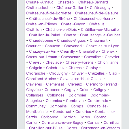
Chastel-Arnaud
-
Chastreix
-
Château-Bernard
-
Châteaudouble
-
Château-Gaillard
-
Châteaugay
-
Châteauneuf-de-Bordette
-
Châteauneuf-de-Galaure
-
Châteauneuf-du-Rhône
-
Châteauneuf-sur-Isère
-
Châtel-en-Trièves
-
Châtel-Guyon
-
Châtelus
-
Châtillon
-
Châtillon-en-Diois
-
Châtillon-en-Michaille
-
Châtillon-la-Palud
-
Chatte
-
Chatuzange-le-Goubet
-
Chaudebonne
-
Chaudes-Aigues
-
Chaumont
-
Chauriat
-
Chauzon
-
Chavanod
-
Chazelles-sur-Lyon
-
Chazey-sur-Ain
-
Chemilly
-
Chénelette
-
Chênex
-
Chens-sur-Léman
-
Chessenaz
-
Chevaline
-
Chevrier
-
Chevry
-
Cheylade
-
Chézery-Forens
-
Chichilianne
-
Chignin
-
Chindrieux
-
Chirens
-
Choisy
-
Choranche
-
Chouvigny
-
Chuyer
-
Chuzelles
-
Claix
-
Clarafond-Arcine
-
Clavans-en-Haut-Oisans
-
Clavières
-
Clémensat
-
Clérieux
-
Clermont-Ferrand
-
Cleyzieu
-
Cobonne
-
Cogny
-
Coise
-
Coligny
-
Collanges
-
Collonges
-
Colombier
-
Colombier-
Saugnieu
-
Colomieu
-
Combovin
-
Combronde
-
Communay
-
Compains
-
Comps
-
Condat-lès-
Montboissier
-
Condorcet
-
Condrieu
-
Contamine-
Sarzin
-
Corbonod
-
Cordon
-
Coren
-
Corenc
-
Corlier
-
Cormaranche-en-Bugey
-
Cornas
-
Cornillac
-
Cornillon-sur-l'Oule
-
Corps
-
Corrençon-en-Vercors