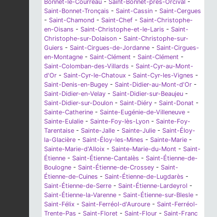
Bonnet-le-Courreau
-
Saint-Bonnet-près-Orcival
-
Saint-Bonnet-Tronçais
-
Saint-Cassin
-
Saint-Cergues
-
Saint-Chamond
-
Saint-Chef
-
Saint-Christophe-
en-Oisans
-
Saint-Christophe-et-le-Laris
-
Saint-
Christophe-sur-Dolaison
-
Saint-Christophe-sur-
Guiers
-
Saint-Cirgues-de-Jordanne
-
Saint-Cirgues-
en-Montagne
-
Saint-Clément
-
Saint-Clément
-
Saint-Colomban-des-Villards
-
Saint-Cyr-au-Mont-
d'Or
-
Saint-Cyr-le-Chatoux
-
Saint-Cyr-les-Vignes
-
Saint-Denis-en-Bugey
-
Saint-Didier-au-Mont-d'Or
-
Saint-Didier-en-Velay
-
Saint-Didier-sur-Beaujeu
-
Saint-Didier-sur-Doulon
-
Saint-Diéry
-
Saint-Donat
-
Sainte-Catherine
-
Sainte-Eugénie-de-Villeneuve
-
Sainte-Eulalie
-
Sainte-Foy-lès-Lyon
-
Sainte-Foy-
Tarentaise
-
Sainte-Jalle
-
Sainte-Julie
-
Saint-Éloy-
la-Glacière
-
Saint-Éloy-les-Mines
-
Sainte-Marie
-
Sainte-Marie-d'Alloix
-
Sainte-Marie-du-Mont
-
Saint-
Étienne
-
Saint-Étienne-Cantalès
-
Saint-Étienne-de-
Boulogne
-
Saint-Étienne-de-Crossey
-
Saint-
Étienne-de-Cuines
-
Saint-Étienne-de-Lugdarès
-
Saint-Étienne-de-Serre
-
Saint-Étienne-Lardeyrol
-
Saint-Étienne-la-Varenne
-
Saint-Étienne-sur-Blesle
-
Saint-Félix
-
Saint-Ferréol-d'Auroure
-
Saint-Ferréol-
Trente-Pas
-
Saint-Floret
-
Saint-Flour
-
Saint-Franc