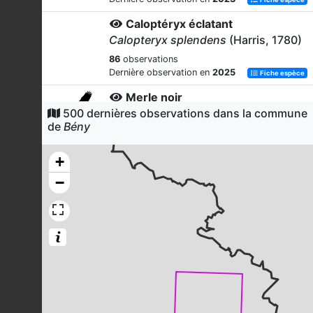
Caloptéryx éclatant
Calopteryx splendens
(Harris, 1780)
86
observations
Dernière observation en
2025
Fiche espèce
Merle noir
500 dernières observations dans la commune
Turdus merula
Linnaeus, 1758
de
Bény
81
observations
Dernière observation en
2023
Fiche espèce
+
Caloptéryx vierge
−
Calopteryx virgo
(Linnaeus, 1758)
80
observations
Dernière observation en
2025
Fiche espèce
Tourterelle turque
Streptopelia decaocto
(Frivaldszky,
1838)
79
observations
Dernière observation en
2023
Fiche espèce