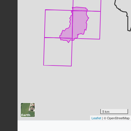
Moineau domestique
Passer domesticus
(Linnaeus, 1758)
75
observations
Dernière observation en
2023
Fiche espèce
Étourneau sansonnet
Sturnus vulgaris
Linnaeus, 1758
73
observations
Dernière observation en
2023
Fiche espèce
Pie bavarde
Pica pica
(Linnaeus, 1758)
70
observations
Dernière observation en
2023
Fiche espèce
Mésange bleue
Cyanistes caeruleus
(Linnaeus,
1758)
5 km
Leaflet
| © OpenStreetMap
69
observations
Dernière observation en
2023
Fiche espèce