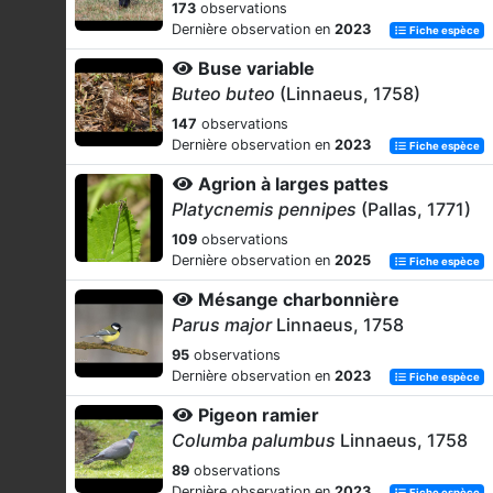
173
observations
Dernière observation en
2023
Fiche espèce
Buse variable
Buteo buteo
(Linnaeus, 1758)
147
observations
Dernière observation en
2023
Fiche espèce
Agrion à larges pattes
Platycnemis pennipes
(Pallas, 1771)
109
observations
Dernière observation en
2025
Fiche espèce
Mésange charbonnière
Parus major
Linnaeus, 1758
95
observations
Dernière observation en
2023
Fiche espèce
Pigeon ramier
Columba palumbus
Linnaeus, 1758
89
observations
Dernière observation en
2023
Fiche espèce