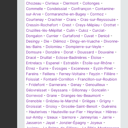
Chozeau
-
Civrieux
-
Clermont
-
Collonges
-
Commelle
-
Condeissiat
-
Confrançon
-
Contamine-
sur-Arve
-
Cormaranche-en-Bugey
-
Cormoz
-
Courtenay
-
Crachier
-
Crans
-
Cras-sur-Reyssouze
-
Cressin-Rochefort
-
Crest
-
Creys-Mépieu
-
Crottet
-
Cruzilles-lès-Mépillat
-
Culin
-
Culoz
-
Curciat-
Dongalon
-
Curnier
-
Curtafond
-
Cuvat
-
Denicé
-
Desingy
-
Die
-
Diémoz
-
Dingy-en-Vuache
-
Divonne-
les-Bains
-
Dolomieu
-
Dompierre-sur-Veyle
-
Domsure
-
Donzère
-
Dorat
-
Doussard
-
Douvaine
-
Dracé
-
Druillat
-
Eclose-Badinières
-
Éloise
-
Entrelacs
-
Espenel
-
Estrablin
-
Étoile-sur-Rhône
-
Étrez
-
Eurre
-
Évosges
-
Excenevex
-
Eyzin-Pinet
-
Fareins
-
Feillens
-
Ferney-Voltaire
-
Feyzin
-
Fillière
-
Foissiat
-
Fontanil-Cornillon
-
Francillon-sur-Roubion
-
Fridefont
-
Garnerans
-
Genay
-
Genouilleux
-
Géovreisset
-
Geyssans
-
Gillonnay
-
Goncelin
-
Gorrevod
-
Grane
-
Granges-les-Beaumont
-
Grenoble
-
Grézieu-le-Marché
-
Grièges
-
Grigny
-
Groissiat
-
Groisy
-
Groslée-Saint-Benoit
-
Guéreins
-
Hauterives
-
Hauteville-sur-Fier
-
Heyrieux
-
Hières-
sur-Amby
-
Izeaux
-
Izernore
-
Janneyrias
-
Jarrie
-
Jasseron
-
Jayat
-
Jonzier-Épagny
-
Joyeux
-