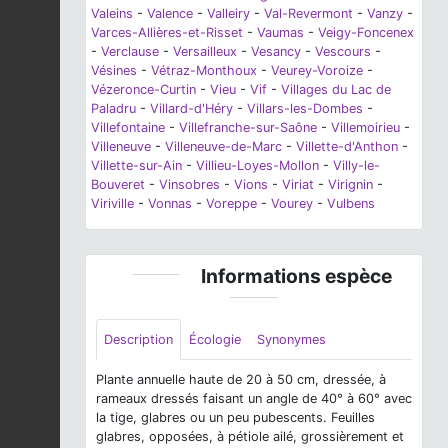
Valeins
-
Valence
-
Valleiry
-
Val-Revermont
-
Vanzy
-
Varces-Allières-et-Risset
-
Vaumas
-
Veigy-Foncenex
-
Verclause
-
Versailleux
-
Vesancy
-
Vescours
-
Vésines
-
Vétraz-Monthoux
-
Veurey-Voroize
-
Vézeronce-Curtin
-
Vieu
-
Vif
-
Villages du Lac de
Paladru
-
Villard-d'Héry
-
Villars-les-Dombes
-
Villefontaine
-
Villefranche-sur-Saône
-
Villemoirieu
-
Villeneuve
-
Villeneuve-de-Marc
-
Villette-d'Anthon
-
Villette-sur-Ain
-
Villieu-Loyes-Mollon
-
Villy-le-
Bouveret
-
Vinsobres
-
Vions
-
Viriat
-
Virignin
-
Viriville
-
Vonnas
-
Voreppe
-
Vourey
-
Vulbens
Informations espèce
Description
Écologie
Synonymes
Plante annuelle haute de 20 à 50 cm, dressée, à
rameaux dressés faisant un angle de 40° à 60° avec
la tige, glabres ou un peu pubescents. Feuilles
glabres, opposées, à pétiole ailé, grossièrement et