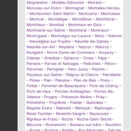
Mogneneins
-
Moidieu-Détourbe
-
Moirans
-
Moissieu-sur-Dolon
-
Montagnat
-
Montalieu-Vercieu
-
Montbonnot-Saint-Martin
-
Montcarra
-
Montceaux
-
Montcet
-
Montéléger
-
Montélimar
-
Montferrat
-
Monthieux
-
Montluel
-
Montmaur-en-Diois
-
Montmerle-sur-Saône
-
Montmiral
-
Montracol
-
Montrigaud
-
Montségur-sur-Lauzon
-
Motz
-
Nantoin
-
Neuvéglise-sur-Truyère
-
Neuville-les-Dames
-
Neuville-sur-Ain
-
Neydens
-
Neyron
-
Niévroz
-
Nonglard
-
Notre-Dame-de-Commiers
-
Noyarey
-
Odenas
-
Omblèze
-
Optevoz
-
Ornex
-
Pajay
-
Parnans
-
Parves et Nattages
-
Peillonnex
-
Péron
-
Péronnas
-
Perrignier
-
Pers-Jussy
-
Peyrins
-
Peyzieux-sur-Saône
-
Piégros-la-Clastre
-
Pierrelatte
-
Pisieu
-
Plan
-
Planaise
-
Plan-de-Baix
-
Poisy
-
Polliat
-
Pommier-de-Beaurepaire
-
Pont-de-Chéruy
-
Pont-de-Vaux
-
Porcieu-Amblagnieu
-
Portes-lès-
Valence
-
Pougny
-
Prévessin-Moëns
-
Priay
-
Primarette
-
Propières
-
Publier
-
Quincieux
-
Reignier-Ésery
-
Relevant
-
Rémuzat
-
Replonges
-
Revel-Tourdan
-
Reventin-Vaugris
-
Reyssouze
-
Rignieux-le-Franc
-
Roche
-
Roche-Saint-Secret-
Béconne
-
Rochetoirin
-
Romans-sur-Isère
-
Rossillon
-
Royas
-
Roybon
-
Rumilly
-
Ruy-Montceau
-
Sahune