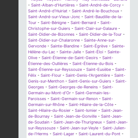
-
Saint-Alban-d'Hurtières
-
Saint-André-de-Corcy
-
Saint-André-d'Huiriat
-
Saint-André-le-Bouchoux
-
Saint-André-sur-Vieux-Jonc
-
Saint-Baudille-de-la-
Tour
-
Saint-Bénigne
-
Saint-Bernard
-
Saint-
Christophe-sur-Guiers
-
Saint-Clair-sur-Galaure
-
Saint-Didier-de-Bizonnes
-
Saint-Didier-de-la-Tour
-
Saint-Didier-sur-Chalaronne
-
Sainte-Anne-sur-
Gervonde
-
Sainte-Blandine
-
Saint-Égrève
-
Sainte-
Hélène-du-Lac
-
Sainte-Jalle
-
Saint-Éloi
-
Sainte-
Olive
-
Saint-Étienne-de-Saint-Geoirs
-
Saint-
Étienne-des-Oullières
-
Saint-Étienne-du-Bois
-
Saint-Étienne-sur-Reyssouze
-
Saint-Eusèbe
-
Saint-
Félix
-
Saint-Flour
-
Saint-Genis-l'Argentière
-
Saint-
Genis-sur-Menthon
-
Saint-Genix-sur-Guiers
-
Saint-
Georges
-
Saint-Georges-de-Reneins
-
Saint-
Germain-au-Mont-d'Or
-
Saint-Germain-les-
Paroisses
-
Saint-Germain-sur-Renon
-
Saint-
Germain-sur-Rhône
-
Saint-Hilaire-de-la-Côte
-
Saint-Hilaire-du-Rosier
-
Saint-Ismier
-
Saint-Jean-
de-Bournay
-
Saint-Jean-de-Gonville
-
Saint-Jean-
de-Soudain
-
Saint-Jean-de-Thurigneux
-
Saint-Jean-
sur-Reyssouze
-
Saint-Jean-sur-Veyle
-
Saint-Julien-
de-l'Herms
-
Saint-Lager
-
Saint-Laurent-du-Pont
-