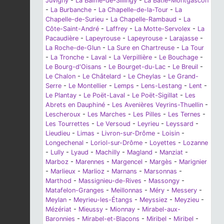
Juvigny
-
La Balme-de-Sillingy
-
La Bâtie-Montgascon
-
La Burbanche
-
La Chapelle-de-la-Tour
-
La
Chapelle-de-Surieu
-
La Chapelle-Rambaud
-
La
Côte-Saint-André
-
Laffrey
-
La Motte-Servolex
-
La
Pacaudière
-
Lapeyrouse
-
Lapeyrouse
-
Larajasse
-
La Roche-de-Glun
-
La Sure en Chartreuse
-
La Tour
-
La Tronche
-
Laval
-
La Verpillière
-
Le Bouchage
-
Le Bourg-d'Oisans
-
Le Bourget-du-Lac
-
Le Breuil
-
Le Chalon
-
Le Châtelard
-
Le Cheylas
-
Le Grand-
Serre
-
Le Montellier
-
Lemps
-
Lens-Lestang
-
Lent
-
Le Plantay
-
Le Poët-Laval
-
Le Poët-Sigillat
-
Les
Abrets en Dauphiné
-
Les Avenières Veyrins-Thuellin
-
Lescheroux
-
Les Marches
-
Les Pilles
-
Les Ternes
-
Les Tourrettes
-
Le Versoud
-
Leyrieu
-
Leyssard
-
Lieudieu
-
Limas
-
Livron-sur-Drôme
-
Loisin
-
Longechenal
-
Loriol-sur-Drôme
-
Loyettes
-
Lozanne
-
Lully
-
Lyaud
-
Machilly
-
Magland
-
Manziat
-
Marboz
-
Marennes
-
Margencel
-
Margès
-
Marignier
-
Marlieux
-
Marlioz
-
Marnans
-
Marsonnas
-
Marthod
-
Massignieu-de-Rives
-
Massongy
-
Matafelon-Granges
-
Meillonnas
-
Méry
-
Messery
-
Meylan
-
Meyrieu-les-Étangs
-
Meyssiez
-
Meyzieu
-
Mézériat
-
Mieussy
-
Mionnay
-
Mirabel-aux-
Baronnies
-
Mirabel-et-Blacons
-
Miribel
-
Miribel
-