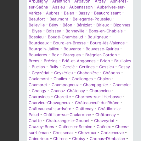
Arbusigny
-
Arenthon
-
Arpavon
-
Arzay
-
Asnières-
sur-Saône
-
Assieu
-
Aubenasson
-
Auberives-sur-
Varèze
-
Aubres
-
Balan
-
Bassy
-
Beaucroissant
-
Beaufort
-
Beaumont
-
Bellegarde-Poussieu
-
Belleville
-
Bény
-
Béon
-
Béréziat
-
Birieux
-
Bizonnes
-
Blyes
-
Boissey
-
Bonneville
-
Bons-en-Chablais
-
Bossieu
-
Bougé-Chambalud
-
Bouligneux
-
Bourdeaux
-
Bourg-en-Bresse
-
Bourg-lès-Valence
-
Bourgoin-Jallieu
-
Bouvante
-
Bouvesse-Quirieu
-
Bouvières
-
Boz
-
Brangues
-
Brégnier-Cordon
-
Brens
-
Brézins
-
Brié-et-Angonnes
-
Brion
-
Brullioles
-
Buellas
-
Bully
-
Cercié
-
Certines
-
Cessieu
-
Cessy
-
Ceyzériat
-
Ceyzérieu
-
Chabanière
-
Châbons
-
Chalamont
-
Challex
-
Challonges
-
Chalon
-
Chamaret
-
Champagneux
-
Champagnier
-
Champier
-
Changy
-
Chanoz-Châtenay
-
Charancieu
-
Charavines
-
Charette
-
Charmes-sur-l'Herbasse
-
Charvieu-Chavagneux
-
Châteauneuf-du-Rhône
-
Châteauneuf-sur-Isère
-
Châtenay
-
Châtillon-la-
Palud
-
Châtillon-sur-Chalaronne
-
Châtonnay
-
Chatte
-
Chatuzange-le-Goubet
-
Chaveyriat
-
Chazey-Bons
-
Chêne-en-Semine
-
Chênex
-
Chens-
sur-Léman
-
Chessenaz
-
Chevroux
-
Chèzeneuve
-
Chindrieux
-
Chirens
-
Choisy
-
Chonas-l'Amballan
-