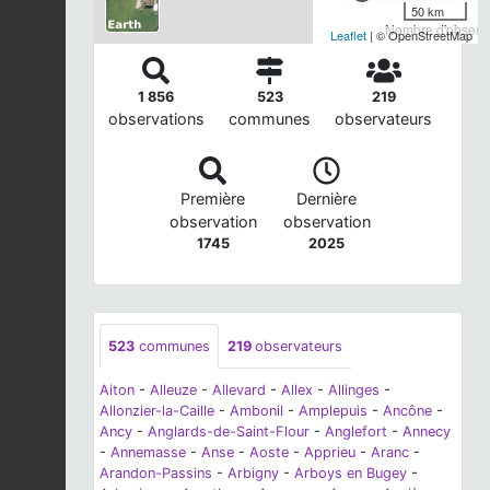
50 km
Nombre d'observa
Leaflet
| © OpenStreetMap
1 856
523
219
observations
communes
observateurs
Première
Dernière
observation
observation
1745
2025
523
communes
219
observateurs
Aiton
-
Alleuze
-
Allevard
-
Allex
-
Allinges
-
Allonzier-la-Caille
-
Ambonil
-
Amplepuis
-
Ancône
-
Ancy
-
Anglards-de-Saint-Flour
-
Anglefort
-
Annecy
-
Annemasse
-
Anse
-
Aoste
-
Apprieu
-
Aranc
-
Arandon-Passins
-
Arbigny
-
Arboys en Bugey
-