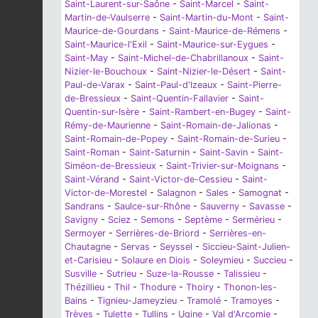
Saint-Laurent-sur-Saône
-
Saint-Marcel
-
Saint-
Martin-de-Vaulserre
-
Saint-Martin-du-Mont
-
Saint-
Maurice-de-Gourdans
-
Saint-Maurice-de-Rémens
-
Saint-Maurice-l'Exil
-
Saint-Maurice-sur-Eygues
-
Saint-May
-
Saint-Michel-de-Chabrillanoux
-
Saint-
Nizier-le-Bouchoux
-
Saint-Nizier-le-Désert
-
Saint-
Paul-de-Varax
-
Saint-Paul-d'Izeaux
-
Saint-Pierre-
de-Bressieux
-
Saint-Quentin-Fallavier
-
Saint-
Quentin-sur-Isère
-
Saint-Rambert-en-Bugey
-
Saint-
Rémy-de-Maurienne
-
Saint-Romain-de-Jalionas
-
Saint-Romain-de-Popey
-
Saint-Romain-de-Surieu
-
Saint-Roman
-
Saint-Saturnin
-
Saint-Savin
-
Saint-
Siméon-de-Bressieux
-
Saint-Trivier-sur-Moignans
-
Saint-Vérand
-
Saint-Victor-de-Cessieu
-
Saint-
Victor-de-Morestel
-
Salagnon
-
Sales
-
Samognat
-
Sandrans
-
Saulce-sur-Rhône
-
Sauverny
-
Savasse
-
Savigny
-
Sciez
-
Semons
-
Septème
-
Sermérieu
-
Sermoyer
-
Serrières-de-Briord
-
Serrières-en-
Chautagne
-
Servas
-
Seyssel
-
Siccieu-Saint-Julien-
et-Carisieu
-
Solaure en Diois
-
Soleymieu
-
Succieu
-
Susville
-
Sutrieu
-
Suze-la-Rousse
-
Talissieu
-
Thézillieu
-
Thil
-
Thodure
-
Thoiry
-
Thonon-les-
Bains
-
Tignieu-Jameyzieu
-
Tramolé
-
Tramoyes
-
Trèves
-
Tulette
-
Tullins
-
Ugine
-
Val d'Arcomie
-