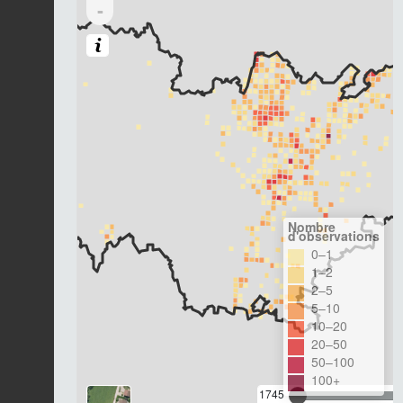
-
Nombre
d'observations
0–1
1–2
2–5
5–10
10–20
20–50
50–100
100+
1745