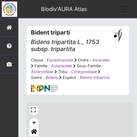
Biodiv'AURA Atlas
Bident triparti
Bidens tripartita
L., 1753
subsp.
tripartita
Classe :
Equisetopsida
Ordre :
Asterales
Famille :
Asteraceae
Sous-Famille :
Asteroideae
Tribu :
Coreopsideae
Genre :
Bidens
Espèce :
Bidens tripartita
+