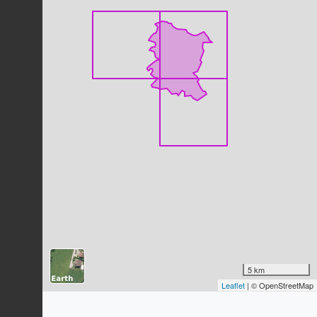
Grand-duc d'Europe
Bubo bubo
(Linnaeus, 1758)
21
observations
Dernière observation en
2021
Fiche espèce
Pic vert
Picus viridis
Linnaeus, 1758
21
observations
Dernière observation en
2023
Fiche espèce
Fauvette à tête noire
Sylvia atricapilla
(Linnaeus, 1758)
21
observations
Dernière observation en
2023
Fiche espèce
Étourneau sansonnet
Sturnus vulgaris
Linnaeus, 1758
21
observations
5 km
Dernière observation en
2022
Fiche espèce
Leaflet
| © OpenStreetMap
Mésange bleue