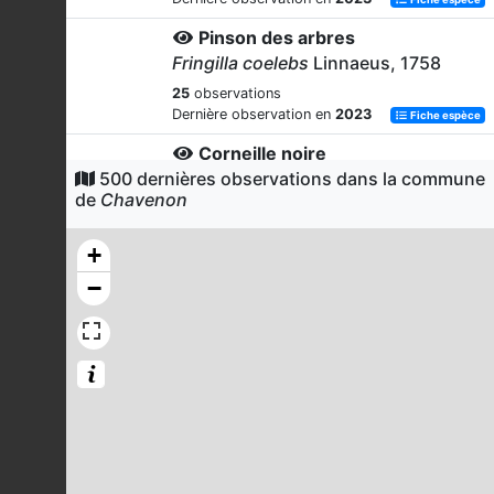
Pinson des arbres
Fringilla coelebs
Linnaeus, 1758
25
observations
Dernière observation en
2023
Fiche espèce
Corneille noire
500 dernières observations dans la commune
Corvus corone
Linnaeus, 1758
de
Chavenon
24
observations
Dernière observation en
2023
Fiche espèce
+
Mésange charbonnière
−
Parus major
Linnaeus, 1758
23
observations
Dernière observation en
2023
Fiche espèce
Faucon crécerelle
Falco tinnunculus
Linnaeus, 1758
22
observations
Dernière observation en
2023
Fiche espèce