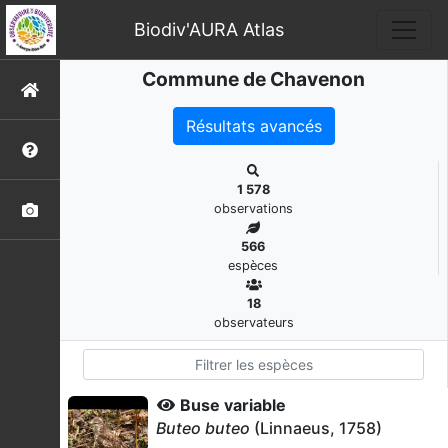
Biodiv'AURA Atlas
Commune de Chavenon
Résultats avancés
1 578
observations
566
espèces
18
observateurs
Buse variable
Buteo buteo
(Linnaeus, 1758)