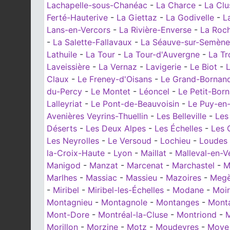
Lachapelle-sous-Chanéac
-
La Charce
-
La Clu
Ferté-Hauterive
-
La Giettaz
-
La Godivelle
-
L
Lans-en-Vercors
-
La Rivière-Enverse
-
La Roc
-
La Salette-Fallavaux
-
La Séauve-sur-Semène
Lathuile
-
La Tour
-
La Tour-d'Auvergne
-
La Tr
Laveissière
-
La Vernaz
-
Lavigerie
-
Le Biot
-
L
Claux
-
Le Freney-d'Oisans
-
Le Grand-Bornan
du-Percy
-
Le Montet
-
Léoncel
-
Le Petit-Born
Lalleyriat
-
Le Pont-de-Beauvoisin
-
Le Puy-en-
Avenières Veyrins-Thuellin
-
Les Belleville
-
Les
Déserts
-
Les Deux Alpes
-
Les Échelles
-
Les 
Les Neyrolles
-
Le Versoud
-
Lochieu
-
Loudes
la-Croix-Haute
-
Lyon
-
Maillat
-
Malleval-en-V
Manigod
-
Manzat
-
Marcenat
-
Marchastel
-
M
Marlhes
-
Massiac
-
Massieu
-
Mazoires
-
Meg
-
Miribel
-
Miribel-les-Échelles
-
Modane
-
Moi
Montagnieu
-
Montagnole
-
Montanges
-
Mont
Mont-Dore
-
Montréal-la-Cluse
-
Montriond
-
M
Morillon
-
Morzine
-
Motz
-
Moudeyres
-
Moye