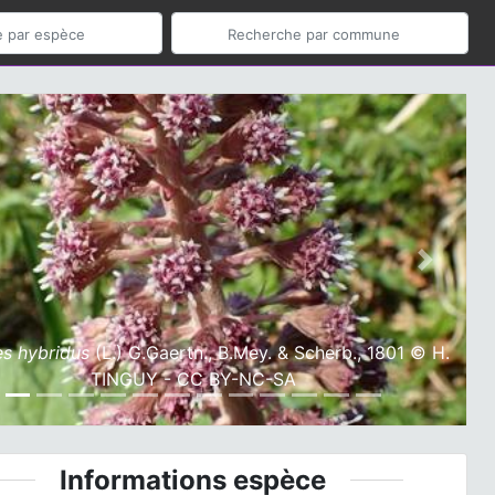
ious
Next
es hybridus
(L.) G.Gaertn., B.Mey. & Scherb., 1801 © H.
TINGUY - CC BY-NC-SA
Informations espèce