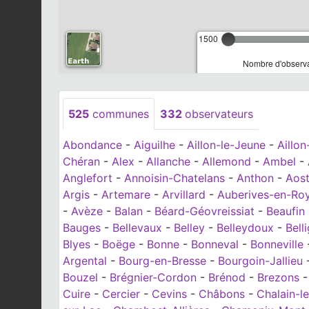
1500
Nombre d'observa
525
communes
332
observateurs
Abondance
-
Aiguilhe
-
Aillon-le-Jeune
-
Aillon
Chéran
-
Alex
-
Allanche
-
Allemond
-
Ambel
-
Anglefort
-
Annoisin-Chatelans
-
Anthon
-
Aos
Argis
-
Artemare
-
Arvillard
-
Auberives-en-Ro
-
Avèze
-
Balan
-
Béard-Géovreissiat
-
Beaufin
Bauges
-
Bellevaux
-
Belley
-
Belleydoux
-
Bell
Blyes
-
Boëge
-
Bonne
-
Bonneval
-
Bonneville
Argental
-
Bourg-en-Bresse
-
Bourgoin-Jallieu
Bouzel
-
Brégnier-Cordon
-
Brénod
-
Brezons
Cuire
-
Cercier
-
Cevins
-
Châbons
-
Chalain-l