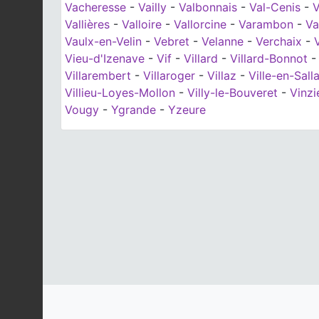
Vacheresse
-
Vailly
-
Valbonnais
-
Val-Cenis
-
V
Vallières
-
Valloire
-
Vallorcine
-
Varambon
-
Va
Vaulx-en-Velin
-
Vebret
-
Velanne
-
Verchaix
-
Vieu-d'Izenave
-
Vif
-
Villard
-
Villard-Bonnot
Villarembert
-
Villaroger
-
Villaz
-
Ville-en-Sall
Villieu-Loyes-Mollon
-
Villy-le-Bouveret
-
Vinzi
Vougy
-
Ygrande
-
Yzeure