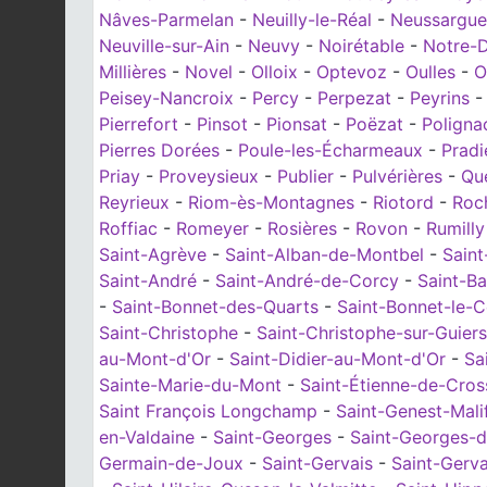
Nâves-Parmelan
-
Neuilly-le-Réal
-
Neussargues
Neuville-sur-Ain
-
Neuvy
-
Noirétable
-
Notre-
Millières
-
Novel
-
Olloix
-
Optevoz
-
Oulles
-
O
Peisey-Nancroix
-
Percy
-
Perpezat
-
Peyrins
Pierrefort
-
Pinsot
-
Pionsat
-
Poëzat
-
Poligna
Pierres Dorées
-
Poule-les-Écharmeaux
-
Pradi
Priay
-
Proveysieux
-
Publier
-
Pulvérières
-
Qu
Reyrieux
-
Riom-ès-Montagnes
-
Riotord
-
Roc
Roffiac
-
Romeyer
-
Rosières
-
Rovon
-
Rumilly
Saint-Agrève
-
Saint-Alban-de-Montbel
-
Sain
Saint-André
-
Saint-André-de-Corcy
-
Saint-Ba
-
Saint-Bonnet-des-Quarts
-
Saint-Bonnet-le-
Saint-Christophe
-
Saint-Christophe-sur-Guiers
au-Mont-d'Or
-
Saint-Didier-au-Mont-d'Or
-
Sa
Sainte-Marie-du-Mont
-
Saint-Étienne-de-Cros
Saint François Longchamp
-
Saint-Genest-Mali
en-Valdaine
-
Saint-Georges
-
Saint-Georges-d
Germain-de-Joux
-
Saint-Gervais
-
Saint-Gerva