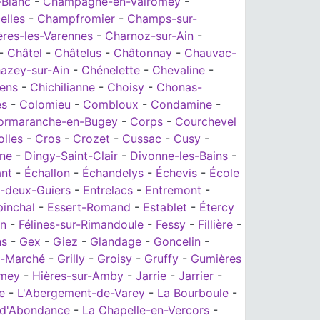
Blanc
-
Champagne-en-Valromey
-
elles
-
Champfromier
-
Champs-sur-
res-les-Varennes
-
Charnoz-sur-Ain
-
-
Châtel
-
Châtelus
-
Châtonnay
-
Chauvac-
azey-sur-Ain
-
Chénelette
-
Chevaline
-
ens
-
Chichilianne
-
Choisy
-
Chonas-
es
-
Colomieu
-
Combloux
-
Condamine
-
ormaranche-en-Bugey
-
Corps
-
Courchevel
olles
-
Cros
-
Crozet
-
Cussac
-
Cusy
-
ne
-
Dingy-Saint-Clair
-
Divonne-les-Bains
-
ant
-
Échallon
-
Échandelys
-
Échevis
-
École
e-deux-Guiers
-
Entrelacs
-
Entremont
-
pinchal
-
Essert-Romand
-
Establet
-
Étercy
on
-
Félines-sur-Rimandoule
-
Fessy
-
Fillière
-
ns
-
Gex
-
Giez
-
Glandage
-
Goncelin
-
e-Marché
-
Grilly
-
Groisy
-
Gruffy
-
Gumières
omey
-
Hières-sur-Amby
-
Jarrie
-
Jarrier
-
e
-
L'Abergement-de-Varey
-
La Bourboule
-
-d'Abondance
-
La Chapelle-en-Vercors
-