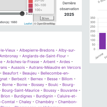
Dernière
50–100
observation
100+
2026
2025
50 km
tion(s): 1660
Leaflet
| © OpenStreetMap
-le-Vieux
-
Albepierre-Bredons
-
Alby-sur-
Ambronay
-
Anglards-de-Saint-Flour
-
te
-
Arâches-la-Frasse
-
Arbent
-
Ardes
-
yans
-
Aussois
-
Autrans-Méaudre en Vercors
-
Beaufort
-
Beaujeu
-
Bellecombe-en-
ignat
-
Berbezit
-
Bernex
-
Besse
-
Billom
-
-
Borne
-
Borne
-
Bossey
-
Boulc
-
Bourg-
-
Bourg-Saint-Maurice
-
Boussy
-
Bouvante
-
-
Brion
-
Burdignes
-
Burdignin
-
Caluire-et-
e-Comtal
-
Chaley
-
Chambéry
-
Chambon-