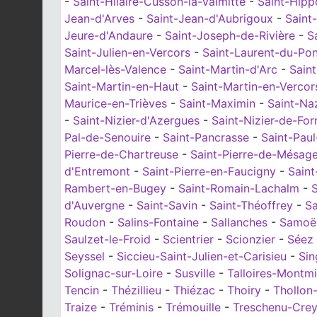
-
Saint-Hilaire-Cusson-la-Valmitte
-
Saint-Hipp
Jean-d'Arves
-
Saint-Jean-d'Aubrigoux
-
Saint
Jeure-d'Andaure
-
Saint-Joseph-de-Rivière
-
S
Saint-Julien-en-Vercors
-
Saint-Laurent-du-Pon
Marcel-lès-Valence
-
Saint-Martin-d'Arc
-
Sain
Saint-Martin-en-Haut
-
Saint-Martin-en-Vercor
Maurice-en-Trièves
-
Saint-Maximin
-
Saint-Na
-
Saint-Nizier-d'Azergues
-
Saint-Nizier-de-For
Pal-de-Senouire
-
Saint-Pancrasse
-
Saint-Pau
Pierre-de-Chartreuse
-
Saint-Pierre-de-Mésag
d'Entremont
-
Saint-Pierre-en-Faucigny
-
Saint
Rambert-en-Bugey
-
Saint-Romain-Lachalm
-
d'Auvergne
-
Saint-Savin
-
Saint-Théoffrey
-
Sa
Roudon
-
Salins-Fontaine
-
Sallanches
-
Samoë
Saulzet-le-Froid
-
Scientrier
-
Scionzier
-
Séez
Seyssel
-
Siccieu-Saint-Julien-et-Carisieu
-
Sin
Solignac-sur-Loire
-
Susville
-
Talloires-Montm
Tencin
-
Thézillieu
-
Thiézac
-
Thoiry
-
Thollon
Traize
-
Tréminis
-
Trémouille
-
Treschenu-Crey