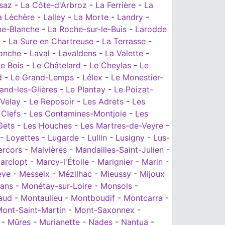
saz
-
La Côte-d'Arbroz
-
La Ferrière
-
La
a Léchère
-
Lalley
-
La Morte
-
Landry
-
he-Blanche
-
La Roche-sur-le-Buis
-
Larodde
-
La Sure en Chartreuse
-
La Terrasse
-
onche
-
Laval
-
Lavaldens
-
La Valette
-
e Bois
-
Le Châtelard
-
Le Cheylas
-
Le
d
-
Le Grand-Lemps
-
Lélex
-
Le Monestier-
and-les-Glières
-
Le Plantay
-
Le Poizat-
Velay
-
Le Reposoir
-
Les Adrets
-
Les
 Clefs
-
Les Contamines-Montjoie
-
Les
Gets
-
Les Houches
-
Les Martres-de-Veyre
-
-
Loyettes
-
Lugarde
-
Lullin
-
Lusigny
-
Lus-
ercors
-
Malvières
-
Mandailles-Saint-Julien
-
arclopt
-
Marcy-l'Étoile
-
Marignier
-
Marin
-
ève
-
Messeix
-
Mézilhac
-
Mieussy
-
Mijoux
rans
-
Monétay-sur-Loire
-
Monsols
-
aud
-
Montaulieu
-
Montboudif
-
Montcarra
-
ont-Saint-Martin
-
Mont-Saxonnex
-
-
Mûres
-
Murianette
-
Nades
-
Nantua
-