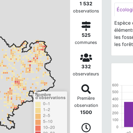
1 532
Écolog
observations
Espèce 
éléments
525
les foss
communes
les forê
332
observateurs
Nombre
d'observations
Première
0–1
observation
1–2
1500
2–5
5–10
10–20
20–50