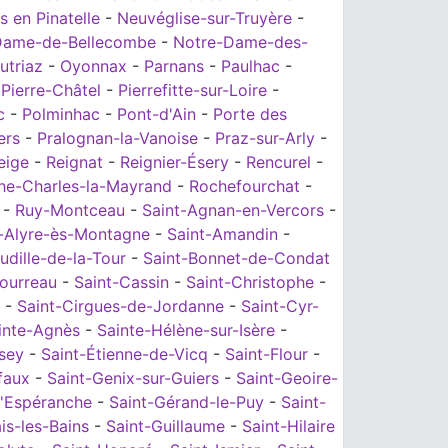
 en Pinatelle
-
Neuvéglise-sur-Truyère
-
Dame-de-Bellecombe
-
Notre-Dame-des-
utriaz
-
Oyonnax
-
Parnans
-
Paulhac
-
-
Pierre-Châtel
-
Pierrefitte-sur-Loire
-
c
-
Polminhac
-
Pont-d'Ain
-
Porte des
ers
-
Pralognan-la-Vanoise
-
Praz-sur-Arly
-
eige
-
Reignat
-
Reignier-Ésery
-
Rencurel
-
he-Charles-la-Mayrand
-
Rochefourchat
-
-
Ruy-Montceau
-
Saint-Agnan-en-Vercors
-
t-Alyre-ès-Montagne
-
Saint-Amandin
-
udille-de-la-Tour
-
Saint-Bonnet-de-Condat
Courreau
-
Saint-Cassin
-
Saint-Christophe
-
-
Saint-Cirgues-de-Jordanne
-
Saint-Cyr-
inte-Agnès
-
Sainte-Hélène-sur-Isère
-
sey
-
Saint-Étienne-de-Vicq
-
Saint-Flour
-
faux
-
Saint-Genix-sur-Guiers
-
Saint-Geoire-
'Espéranche
-
Saint-Gérand-le-Puy
-
Saint-
is-les-Bains
-
Saint-Guillaume
-
Saint-Hilaire