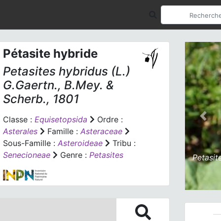
Pétasite hybride
Petasites hybridus
(L.)
G.Gaertn., B.Mey. &
Scherb., 1801
Classe :
Equisetopsida
Ordre :
Prev
Asterales
Famille :
Asteraceae
Sous-Famille :
Asteroideae
Tribu :
Senecioneae
Genre :
Petasites
Petasit