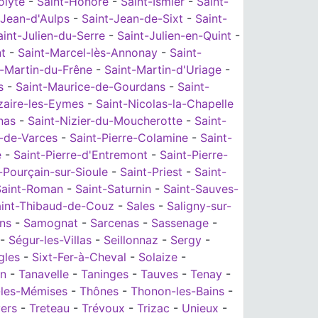
olyte
-
Saint-Honoré
-
Saint-Ismier
-
Saint-
-Jean-d'Aulps
-
Saint-Jean-de-Sixt
-
Saint-
aint-Julien-du-Serre
-
Saint-Julien-en-Quint
-
t
-
Saint-Marcel-lès-Annonay
-
Saint-
t-Martin-du-Frêne
-
Saint-Martin-d'Uriage
-
s
-
Saint-Maurice-de-Gourdans
-
Saint-
zaire-les-Eymes
-
Saint-Nicolas-la-Chapelle
nas
-
Saint-Nizier-du-Moucherotte
-
Saint-
l-de-Varces
-
Saint-Pierre-Colamine
-
Saint-
e
-
Saint-Pierre-d'Entremont
-
Saint-Pierre-
-Pourçain-sur-Sioule
-
Saint-Priest
-
Saint-
Saint-Roman
-
Saint-Saturnin
-
Saint-Sauves-
int-Thibaud-de-Couz
-
Sales
-
Saligny-sur-
ns
-
Samognat
-
Sarcenas
-
Sassenage
-
-
Ségur-les-Villas
-
Seillonnaz
-
Sergy
-
gles
-
Sixt-Fer-à-Cheval
-
Solaize
-
in
-
Tanavelle
-
Taninges
-
Tauves
-
Tenay
-
-les-Mémises
-
Thônes
-
Thonon-les-Bains
-
ers
-
Treteau
-
Trévoux
-
Trizac
-
Unieux
-