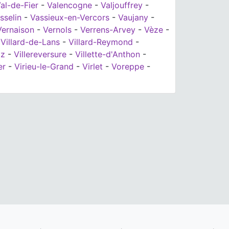
al-de-Fier
-
Valencogne
-
Valjouffrey
-
sselin
-
Vassieux-en-Vercors
-
Vaujany
-
Vernaison
-
Vernols
-
Verrens-Arvey
-
Vèze
-
-
Villard-de-Lans
-
Villard-Reymond
-
az
-
Villereversure
-
Villette-d'Anthon
-
er
-
Virieu-le-Grand
-
Virlet
-
Voreppe
-