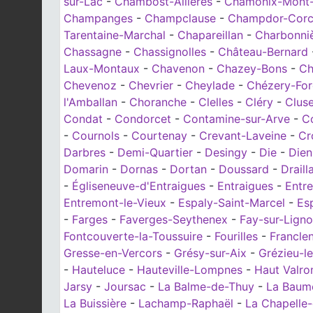
sur-Lac
-
Chambost-Allières
-
Chamonix-Mont-
Champanges
-
Champclause
-
Champdor-Corc
Tarentaine-Marchal
-
Chapareillan
-
Charbonniè
Chassagne
-
Chassignolles
-
Château-Bernard
Laux-Montaux
-
Chavenon
-
Chazey-Bons
-
Ch
Chevenoz
-
Chevrier
-
Cheylade
-
Chézery-For
l'Amballan
-
Choranche
-
Clelles
-
Cléry
-
Clus
Condat
-
Condorcet
-
Contamine-sur-Arve
-
C
-
Cournols
-
Courtenay
-
Crevant-Laveine
-
Cr
Darbres
-
Demi-Quartier
-
Desingy
-
Die
-
Dien
Domarin
-
Dornas
-
Dortan
-
Doussard
-
Draill
-
Égliseneuve-d'Entraigues
-
Entraigues
-
Entr
Entremont-le-Vieux
-
Espaly-Saint-Marcel
-
Es
-
Farges
-
Faverges-Seythenex
-
Fay-sur-Lign
Fontcouverte-la-Toussuire
-
Fourilles
-
Francle
Gresse-en-Vercors
-
Grésy-sur-Aix
-
Grézieu-l
-
Hauteluce
-
Hauteville-Lompnes
-
Haut Valr
Jarsy
-
Joursac
-
La Balme-de-Thuy
-
La Baum
La Buissière
-
Lachamp-Raphaël
-
La Chapelle