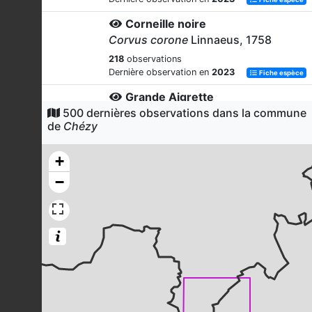
Corneille noire
Corvus corone
Linnaeus, 1758
218
observations
Dernière observation en
2023
Fiche espèce
Grande Aigrette
500 dernières observations dans la commune
Ardea alba
Linnaeus, 1758
de
Chézy
198
observations
Dernière observation en
2023
Fiche espèce
+
Pie bavarde
−
Pica pica
(Linnaeus, 1758)
167
observations
Dernière observation en
2023
Fiche espèce
Étourneau sansonnet
Sturnus vulgaris
Linnaeus, 1758
160
observations
Dernière observation en
2023
Fiche espèce