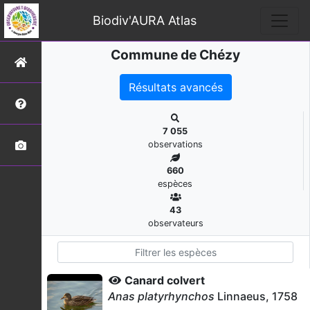
Biodiv'AURA Atlas
Commune de Chézy
Résultats avancés
7 055
observations
660
espèces
43
observateurs
Canard colvert
Anas platyrhynchos
Linnaeus, 1758