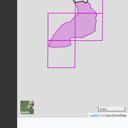
Pigeon ramier
Columba palumbus
Linnaeus, 1758
151
observations
Dernière observation en
2023
Fiche espèce
Foulque macroule
Fulica atra
Linnaeus, 1758
150
observations
Dernière observation en
2023
Fiche espèce
Moineau domestique
Passer domesticus
(Linnaeus, 1758)
145
observations
Dernière observation en
2023
Fiche espèce
Fauvette à tête noire
Sylvia atricapilla
(Linnaeus, 1758)
144
observations
5 km
Dernière observation en
2023
Fiche espèce
Leaflet
| © OpenStreetMap
Merle noir