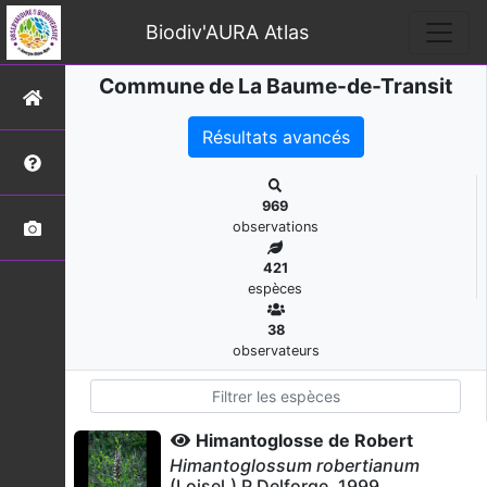
Biodiv'AURA Atlas
Commune de La Baume-de-Transit
Résultats avancés
969
observations
421
espèces
38
observateurs
Himantoglosse de Robert
Himantoglossum robertianum
(Loisel.) P.Delforge, 1999