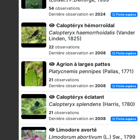
54
observations
Dernière observation en
2024
Fiche espèce
Caloptéryx hémorroïdal
Calopteryx haemorrhoidalis
(Vander
Linden, 1825)
22
observations
Dernière observation en
2008
Fiche espèce
Agrion à larges pattes
Platycnemis pennipes
(Pallas, 1771)
21
observations
Dernière observation en
2008
Fiche espèce
Caloptéryx éclatant
Calopteryx splendens
(Harris, 1780)
21
observations
Dernière observation en
2008
Fiche espèce
Limodore avorté
Limodorum abortivum
(L.) Sw., 1799