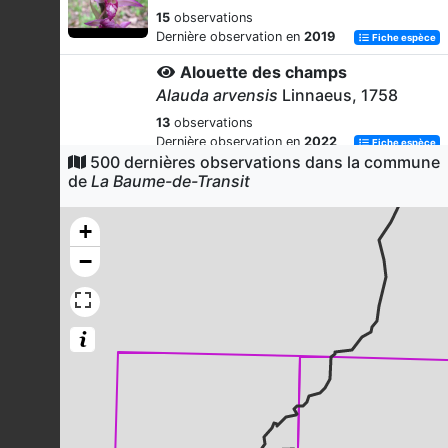
15
observations
Dernière observation en
2019
Fiche espèce
Alouette des champs
Alauda arvensis
Linnaeus, 1758
13
observations
Dernière observation en
2022
Fiche espèce
500 dernières observations dans la commune
Pipit rousseline
de
La Baume-de-Transit
Anthus campestris
(Linnaeus, 1758)
+
12
observations
Dernière observation en
2022
Fiche espèce
−
Rollier d'Europe
Coracias garrulus
Linnaeus, 1758
11
observations
Dernière observation en
2023
Fiche espèce
Orchis pourpre
Orchis purpurea
Huds., 1762
11
observations