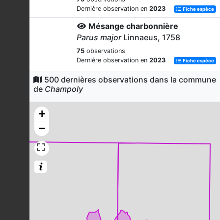
Dernière observation en
2023
Fiche espèce
Mésange charbonnière
Parus major
Linnaeus, 1758
75
observations
Dernière observation en
2023
Fiche espèce
Buse variable
500 dernières observations dans la commune
de
Champoly
Buteo buteo
(Linnaeus, 1758)
56
observations
+
Dernière observation en
2023
Fiche espèce
−
Pigeon ramier
Columba palumbus
Linnaeus, 1758
55
observations
Dernière observation en
2022
Fiche espèce
Troglodyte mignon
Troglodytes troglodytes
(Linnaeus,
1758)
50
observations