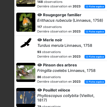
148
observations
Dernière observation en
2023
Fiche espèce
Rougegorge familier
Erithacus rubecula
(Linnaeus, 1758)
117
observations
Dernière observation en
2023
Fiche espèce
Merle noir
Turdus merula
Linnaeus, 1758
93
observations
Dernière observation en
2023
Fiche espèce
Pinson des arbres
Fringilla coelebs
Linnaeus, 1758
86
observations
Dernière observation en
2023
Fiche espèce
Pouillot véloce
Phylloscopus collybita
(Vieillot,
1817)
79
observations