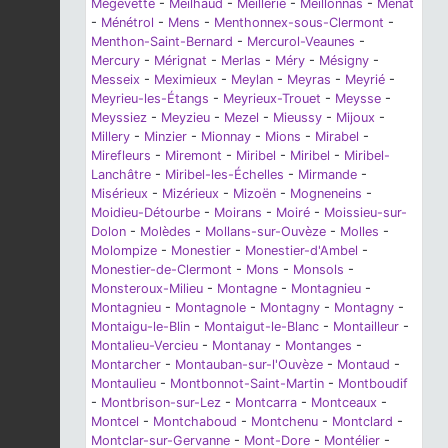
Mégevette
-
Meilhaud
-
Meillerie
-
Meillonnas
-
Menat
-
Ménétrol
-
Mens
-
Menthonnex-sous-Clermont
-
Menthon-Saint-Bernard
-
Mercurol-Veaunes
-
Mercury
-
Mérignat
-
Merlas
-
Méry
-
Mésigny
-
Messeix
-
Meximieux
-
Meylan
-
Meyras
-
Meyrié
-
Meyrieu-les-Étangs
-
Meyrieux-Trouet
-
Meysse
-
Meyssiez
-
Meyzieu
-
Mezel
-
Mieussy
-
Mijoux
-
Millery
-
Minzier
-
Mionnay
-
Mions
-
Mirabel
-
Mirefleurs
-
Miremont
-
Miribel
-
Miribel
-
Miribel-
Lanchâtre
-
Miribel-les-Échelles
-
Mirmande
-
Misérieux
-
Mizérieux
-
Mizoën
-
Mogneneins
-
Moidieu-Détourbe
-
Moirans
-
Moiré
-
Moissieu-sur-
Dolon
-
Molèdes
-
Mollans-sur-Ouvèze
-
Molles
-
Molompize
-
Monestier
-
Monestier-d'Ambel
-
Monestier-de-Clermont
-
Mons
-
Monsols
-
Monsteroux-Milieu
-
Montagne
-
Montagnieu
-
Montagnieu
-
Montagnole
-
Montagny
-
Montagny
-
Montaigu-le-Blin
-
Montaigut-le-Blanc
-
Montailleur
-
Montalieu-Vercieu
-
Montanay
-
Montanges
-
Montarcher
-
Montauban-sur-l'Ouvèze
-
Montaud
-
Montaulieu
-
Montbonnot-Saint-Martin
-
Montboudif
-
Montbrison-sur-Lez
-
Montcarra
-
Montceaux
-
Montcel
-
Montchaboud
-
Montchenu
-
Montclard
-
Montclar-sur-Gervanne
-
Mont-Dore
-
Montélier
-