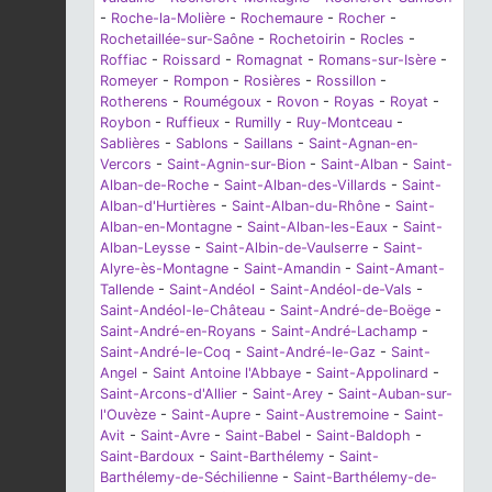
-
Roche-la-Molière
-
Rochemaure
-
Rocher
-
Rochetaillée-sur-Saône
-
Rochetoirin
-
Rocles
-
Roffiac
-
Roissard
-
Romagnat
-
Romans-sur-Isère
-
Romeyer
-
Rompon
-
Rosières
-
Rossillon
-
Rotherens
-
Roumégoux
-
Rovon
-
Royas
-
Royat
-
Roybon
-
Ruffieux
-
Rumilly
-
Ruy-Montceau
-
Sablières
-
Sablons
-
Saillans
-
Saint-Agnan-en-
Vercors
-
Saint-Agnin-sur-Bion
-
Saint-Alban
-
Saint-
Alban-de-Roche
-
Saint-Alban-des-Villards
-
Saint-
Alban-d'Hurtières
-
Saint-Alban-du-Rhône
-
Saint-
Alban-en-Montagne
-
Saint-Alban-les-Eaux
-
Saint-
Alban-Leysse
-
Saint-Albin-de-Vaulserre
-
Saint-
Alyre-ès-Montagne
-
Saint-Amandin
-
Saint-Amant-
Tallende
-
Saint-Andéol
-
Saint-Andéol-de-Vals
-
Saint-Andéol-le-Château
-
Saint-André-de-Boëge
-
Saint-André-en-Royans
-
Saint-André-Lachamp
-
Saint-André-le-Coq
-
Saint-André-le-Gaz
-
Saint-
Angel
-
Saint Antoine l'Abbaye
-
Saint-Appolinard
-
Saint-Arcons-d'Allier
-
Saint-Arey
-
Saint-Auban-sur-
l'Ouvèze
-
Saint-Aupre
-
Saint-Austremoine
-
Saint-
Avit
-
Saint-Avre
-
Saint-Babel
-
Saint-Baldoph
-
Saint-Bardoux
-
Saint-Barthélemy
-
Saint-
Barthélemy-de-Séchilienne
-
Saint-Barthélemy-de-