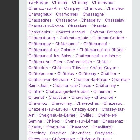
sur-Rhône
-
Charnas
-
Charnay
-
Charnècles
-
Charnoz-sur-Ain
-
Charpey
-
Charroux
-
Charvieu-
Chavagneux
-
Charvonnex
-
Chassagne
-
Chassagnes
-
Chassagny
-
Chasselay
-
Chasselay
-
Chasse-sur-Rhône
-
Chassiers
-
Chassieu
-
Chassignieu
-
Chastel-Arnaud
-
Château-Bernard
-
Châteaubourg
-
Châteaudouble
-
Château-Gaillard
-
Châteaugay
-
Châteauneuf
-
Châteauneuf
-
Châteauneuf-de-Galaure
-
Châteauneuf-du-Rhône
-
Châteauneuf-les-Bains
-
Châteauneuf-sur-Isère
-
Château-sur-Cher
-
Châteauvilain
-
Châtel
-
Châteldon
-
Châtel-en-Trièves
-
Châtel-Guyon
-
Châtelperron
-
Châtelus
-
Châtenay
-
Châtillon
-
Châtillon-en-Michaille
-
Châtillon-la-Palud
-
Châtillon-
Saint-Jean
-
Châtillon-sur-Cluses
-
Châtonnay
-
Chatte
-
Chatuzange-le-Goubet
-
Chaumont
-
Chauriat
-
Chaussan
-
Chavanay
-
Chavanod
-
Chavanoz
-
Chavornay
-
Chavroches
-
Chazeaux
-
Chazelles-sur-Lavieu
-
Chazey-Bons
-
Chazey-sur-
Ain
-
Cheignieu-la-Balme
-
Chélieu
-
Chêne-en-
Semine
-
Chênex
-
Chens-sur-Léman
-
Chessenaz
-
Chessy
-
Chevaline
-
Chevenoz
-
Chevillard
-
Chevinay
-
Chevrier
-
Chevrières
-
Cheylade
-
Cheyssieu
-
Chèzeneuve
-
Chézery-Forens
-