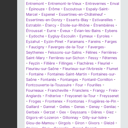
Entremont
-
Entremont-le-Vieux
-
Entrevernes
-
Enval
-
Épinouze
-
Érôme
-
Escoutoux
-
Espaly-Saint-
Marcel
-
Espenel
-
Essertines-en-Châtelneuf
-
Essertines-en-Donzy
-
Esserts-Blay
-
Estivareilles
-
Estrablin
-
Étercy
-
Étoile-sur-Rhône
-
Étrembières
-
Étroussat
-
Eurre
-
Éveux
-
Évian-les-Bains
-
Eybens
-
Eydoche
-
Eygluy-Escoulin
-
Eymeux
-
Eyroles
-
Eyzahut
-
Eyzin-Pinet
-
Faramans
-
Fareins
-
Farges
-
Faucigny
-
Faverges-de-la-Tour
-
Faverges-
Seythenex
-
Feissons-sur-Salins
-
Félines
-
Ferrières-
Saint-Mary
-
Ferrières-sur-Sichon
-
Fessy
-
Féternes
-
Feyzin
-
Fillière
-
Fillinges
-
Flachères
-
Fleuriel
-
Fleurieu-sur-Saône
-
Fleurieux-sur-l'Arbresle
-
Flumet
-
Fontaine
-
Fontaines-Saint-Martin
-
Fontaines-sur-
Saône
-
Fontanès
-
Fontanges
-
Fontanil-Cornillon
-
Fontcouverte-la-Toussuire
-
Four
-
Fourilles
-
Fourneaux
-
Francheville
-
Franclens
-
Frangy
-
Freix-
Anglards
-
Fréterive
-
Freycenet-la-Tour
-
Freyssenet
-
Froges
-
Frontenex
-
Frontonas
-
Frugières-le-Pin
-
Gaillard
-
Gannat
-
Gelles
-
Genas
-
Genay
-
Genilac
-
Gerbaix
-
Gerzat
-
Gex
-
Geyssans
-
Gières
-
Giez
-
Gigors-et-Lozeron
-
Gillonnay
-
Gilly-sur-Isère
-
Giou-de-Mamou
-
Girgols
-
Giron
-
Givors
-
Gleizé
-