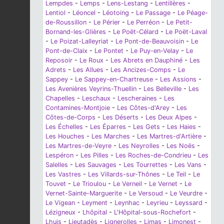
Lempdes
-
Lemps
-
Lens-Lestang
-
Lentillères
-
Lentiol
-
Léoncel
-
Léotoing
-
Le Passage
-
Le Péage-
de-Roussillon
-
Le Périer
-
Le Perréon
-
Le Petit-
Bornand-les-Glières
-
Le Poët-Célard
-
Le Poët-Laval
-
Le Poizat-Lalleyriat
-
Le Pont-de-Beauvoisin
-
Le
Pont-de-Claix
-
Le Pontet
-
Le Puy-en-Velay
-
Le
Reposoir
-
Le Roux
-
Les Abrets en Dauphiné
-
Les
Adrets
-
Les Allues
-
Les Ancizes-Comps
-
Le
Sappey
-
Le Sappey-en-Chartreuse
-
Les Assions
-
Les Avenières Veyrins-Thuellin
-
Les Belleville
-
Les
Chapelles
-
Leschaux
-
Lescheraines
-
Les
Contamines-Montjoie
-
Les Côtes-d'Arey
-
Les
Côtes-de-Corps
-
Les Déserts
-
Les Deux Alpes
-
Les Échelles
-
Les Éparres
-
Les Gets
-
Les Haies
-
Les Houches
-
Les Marches
-
Les Martres-d'Artière
-
Les Martres-de-Veyre
-
Les Neyrolles
-
Les Noës
-
Lespéron
-
Les Pilles
-
Les Roches-de-Condrieu
-
Les
Salelles
-
Les Sauvages
-
Les Tourrettes
-
Les Vans
-
Les Vastres
-
Les Villards-sur-Thônes
-
Le Teil
-
Le
Touvet
-
Le Trioulou
-
Le Verneil
-
Le Vernet
-
Le
Vernet-Sainte-Marguerite
-
Le Versoud
-
Le Veurdre
-
Le Vigean
-
Leyment
-
Leynhac
-
Leyrieu
-
Leyssard
-
Lézigneux
-
Lhôpital
-
L'Hôpital-sous-Rochefort
-
Lhuis
-
Lieutadès
-
Lignerolles
-
Limas
-
Limonest
-