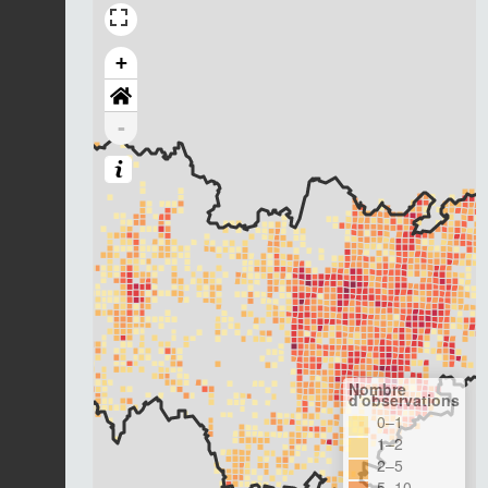
+
-
Nombre
d'observations
0–1
1–2
2–5
5–10