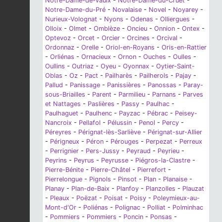
Notre-Dame-de-Vaulx
-
Notre-Dame-du-Cruet
-
Notre-Dame-du-Pré
-
Novalaise
-
Novel
-
Noyarey
-
Nurieux-Volognat
-
Nyons
-
Odenas
-
Olliergues
-
Olloix
-
Olmet
-
Omblèze
-
Oncieu
-
Onnion
-
Ontex
-
Optevoz
-
Orcet
-
Orcier
-
Orcines
-
Orcival
-
Ordonnaz
-
Orelle
-
Oriol-en-Royans
-
Oris-en-Rattier
-
Orliénas
-
Ornacieux
-
Ornon
-
Ouches
-
Oulles
-
Oullins
-
Outriaz
-
Oyeu
-
Oyonnax
-
Oytier-Saint-
Oblas
-
Oz
-
Pact
-
Pailharès
-
Pailherols
-
Pajay
-
Pallud
-
Panissage
-
Panissières
-
Panossas
-
Paray-
sous-Briailles
-
Parent
-
Parmilieu
-
Parnans
-
Parves
et Nattages
-
Paslières
-
Passy
-
Paulhac
-
Paulhaguet
-
Paulhenc
-
Payzac
-
Pébrac
-
Peisey-
Nancroix
-
Pellafol
-
Pélussin
-
Penol
-
Percy
-
Péreyres
-
Pérignat-lès-Sarliève
-
Pérignat-sur-Allier
-
Périgneux
-
Péron
-
Pérouges
-
Perpezat
-
Perreux
-
Perrignier
-
Pers-Jussy
-
Peyraud
-
Peyrieu
-
Peyrins
-
Peyrus
-
Peyrusse
-
Piégros-la-Clastre
-
Pierre-Bénite
-
Pierre-Châtel
-
Pierrefort
-
Pierrelongue
-
Pignols
-
Pinsot
-
Plan
-
Planaise
-
Planay
-
Plan-de-Baix
-
Planfoy
-
Planzolles
-
Plauzat
-
Pleaux
-
Poëzat
-
Poisat
-
Poisy
-
Poleymieux-au-
Mont-d'Or
-
Poliénas
-
Polignac
-
Polliat
-
Polminhac
-
Pommiers
-
Pommiers
-
Poncin
-
Ponsas
-