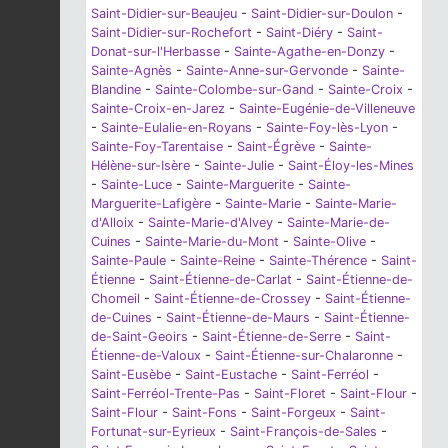
Saint-Didier-sur-Beaujeu
-
Saint-Didier-sur-Doulon
-
Saint-Didier-sur-Rochefort
-
Saint-Diéry
-
Saint-
Donat-sur-l'Herbasse
-
Sainte-Agathe-en-Donzy
-
Sainte-Agnès
-
Sainte-Anne-sur-Gervonde
-
Sainte-
Blandine
-
Sainte-Colombe-sur-Gand
-
Sainte-Croix
-
Sainte-Croix-en-Jarez
-
Sainte-Eugénie-de-Villeneuve
-
Sainte-Eulalie-en-Royans
-
Sainte-Foy-lès-Lyon
-
Sainte-Foy-Tarentaise
-
Saint-Égrève
-
Sainte-
Hélène-sur-Isère
-
Sainte-Julie
-
Saint-Éloy-les-Mines
-
Sainte-Luce
-
Sainte-Marguerite
-
Sainte-
Marguerite-Lafigère
-
Sainte-Marie
-
Sainte-Marie-
d'Alloix
-
Sainte-Marie-d'Alvey
-
Sainte-Marie-de-
Cuines
-
Sainte-Marie-du-Mont
-
Sainte-Olive
-
Sainte-Paule
-
Sainte-Reine
-
Sainte-Thérence
-
Saint-
Étienne
-
Saint-Étienne-de-Carlat
-
Saint-Étienne-de-
Chomeil
-
Saint-Étienne-de-Crossey
-
Saint-Étienne-
de-Cuines
-
Saint-Étienne-de-Maurs
-
Saint-Étienne-
de-Saint-Geoirs
-
Saint-Étienne-de-Serre
-
Saint-
Étienne-de-Valoux
-
Saint-Étienne-sur-Chalaronne
-
Saint-Eusèbe
-
Saint-Eustache
-
Saint-Ferréol
-
Saint-Ferréol-Trente-Pas
-
Saint-Floret
-
Saint-Flour
-
Saint-Flour
-
Saint-Fons
-
Saint-Forgeux
-
Saint-
Fortunat-sur-Eyrieux
-
Saint-François-de-Sales
-