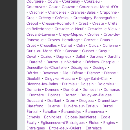
Courpière
-
Cours
-
Courtenay
-
Courzieu
-
Coutouvre
-
Coux
-
Couzon
-
Couzon-au-Mont-d'Or
-
Crachier
-
Crandelles
-
Cranves-Sales
-
Craponne
-
Cras
-
Créchy
-
Crémieu
-
Crempigny-Bonneguête
-
Crépol
-
Cressin-Rochefort
-
Crest
-
Creste
-
Crêts
en Belledonne
-
Creuzier-le-Neuf
-
Creuzier-le-Vieux
-
Crevant-Laveine
-
Creys-Mépieu
-
Crolles
-
Cros-de-
Ronesque
-
Crozes-Hermitage
-
Crozet
-
Cruas
-
Cruet
-
Cruseilles
-
Culhat
-
Culin
-
Culoz
-
Curienne
-
Curis-au-Mont-d'Or
-
Cussac
-
Cusset
-
Cusy
-
Cuvat
-
Cuzieu
-
Dagneux
-
Dallet
-
Darbres
-
Dardilly
-
Dareizé
-
Dauzat-sur-Vodable
-
Décines-Charpieu
-
Deneuille-lès-Chantelle
-
Désaignes
-
Desingy
-
Détrier
-
Devesset
-
Die
-
Dième
-
Diémoz
-
Dienne
-
Dieulefit
-
Dingy-en-Vuache
-
Dingy-Saint-Clair
-
Divonne-les-Bains
-
Dizimieu
-
Doissin
-
Dolomieu
-
Domarin
-
Domène
-
Domérat
-
Domessin
-
Dompnac
-
Donzère
-
Dornas
-
Dortan
-
Doucy-en-Bauges
-
Doussard
-
Draillant
-
Drom
-
Drugeac
-
Drumettaz-
Clarafond
-
Duerne
-
Dunière-sur-Eyrieux
-
Durtol
-
Ébreuil
-
Échallon
-
Échandelys
-
Échenevex
-
Échevis
-
Échirolles
-
Eclose-Badinières
-
École
-
Écully
-
Égliseneuve-d'Entraigues
-
Éloise
-
Engins
-
Entraigues
-
Entre-deux-Guiers
-
Entrelacs
-