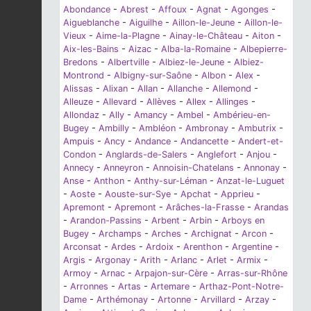
Abondance
-
Abrest
-
Affoux
-
Agnat
-
Agonges
-
Aigueblanche
-
Aiguilhe
-
Aillon-le-Jeune
-
Aillon-le-
Vieux
-
Aime-la-Plagne
-
Ainay-le-Château
-
Aiton
-
Aix-les-Bains
-
Aizac
-
Alba-la-Romaine
-
Albepierre-
Bredons
-
Albertville
-
Albiez-le-Jeune
-
Albiez-
Montrond
-
Albigny-sur-Saône
-
Albon
-
Alex
-
Alissas
-
Alixan
-
Allan
-
Allanche
-
Allemond
-
Alleuze
-
Allevard
-
Allèves
-
Allex
-
Allinges
-
Allondaz
-
Ally
-
Amancy
-
Ambel
-
Ambérieu-en-
Bugey
-
Ambilly
-
Ambléon
-
Ambronay
-
Ambutrix
-
Ampuis
-
Ancy
-
Andance
-
Andancette
-
Andert-et-
Condon
-
Anglards-de-Salers
-
Anglefort
-
Anjou
-
Annecy
-
Anneyron
-
Annoisin-Chatelans
-
Annonay
-
Anse
-
Anthon
-
Anthy-sur-Léman
-
Anzat-le-Luguet
-
Aoste
-
Aouste-sur-Sye
-
Apchat
-
Apprieu
-
Apremont
-
Apremont
-
Arâches-la-Frasse
-
Arandas
-
Arandon-Passins
-
Arbent
-
Arbin
-
Arboys en
Bugey
-
Archamps
-
Arches
-
Archignat
-
Arcon
-
Arconsat
-
Ardes
-
Ardoix
-
Arenthon
-
Argentine
-
Argis
-
Argonay
-
Arith
-
Arlanc
-
Arlet
-
Armix
-
Armoy
-
Arnac
-
Arpajon-sur-Cère
-
Arras-sur-Rhône
-
Arronnes
-
Artas
-
Artemare
-
Arthaz-Pont-Notre-
Dame
-
Arthémonay
-
Artonne
-
Arvillard
-
Arzay
-