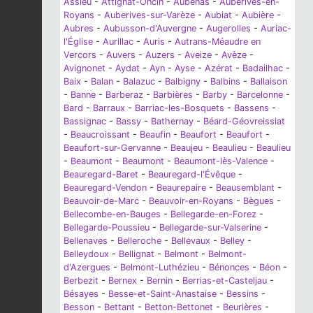
Assieu
-
Attignat-Oncin
-
Aubenas
-
Auberives-en-
Royans
-
Auberives-sur-Varèze
-
Aubiat
-
Aubière
-
Aubres
-
Aubusson-d'Auvergne
-
Augerolles
-
Auriac-
l'Église
-
Aurillac
-
Auris
-
Autrans-Méaudre en
Vercors
-
Auvers
-
Auzers
-
Aveize
-
Avèze
-
Avignonet
-
Aydat
-
Ayn
-
Ayse
-
Azérat
-
Badailhac
-
Baix
-
Balan
-
Balazuc
-
Balbigny
-
Balbins
-
Ballaison
-
Banne
-
Barberaz
-
Barbières
-
Barby
-
Barcelonne
-
Bard
-
Barraux
-
Barriac-les-Bosquets
-
Bassens
-
Bassignac
-
Bassy
-
Bathernay
-
Béard-Géovreissiat
-
Beaucroissant
-
Beaufin
-
Beaufort
-
Beaufort
-
Beaufort-sur-Gervanne
-
Beaujeu
-
Beaulieu
-
Beaulieu
-
Beaumont
-
Beaumont
-
Beaumont-lès-Valence
-
Beauregard-Baret
-
Beauregard-l'Évêque
-
Beauregard-Vendon
-
Beaurepaire
-
Beausemblant
-
Beauvoir-de-Marc
-
Beauvoir-en-Royans
-
Bègues
-
Bellecombe-en-Bauges
-
Bellegarde-en-Forez
-
Bellegarde-Poussieu
-
Bellegarde-sur-Valserine
-
Bellenaves
-
Belleroche
-
Bellevaux
-
Belley
-
Belleydoux
-
Bellignat
-
Belmont
-
Belmont-
d'Azergues
-
Belmont-Luthézieu
-
Bénonces
-
Béon
-
Berbezit
-
Bernex
-
Bernin
-
Berrias-et-Casteljau
-
Bésayes
-
Besse-et-Saint-Anastaise
-
Bessins
-
Besson
-
Bettant
-
Betton-Bettonet
-
Beurières
-