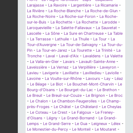
Larajasse
-
La Ravoire
-
Largentière
-
La Ricamarie
-
La Rivière
-
La Roche-Blanche
-
La Roche-de-Glun
-
La Roche-Noire
-
La Roche-sur-Foron
-
La Roche-
sur-le-Buis
-
La Rochette
-
La Rochette
-
Larodde
-
Laroquevieille
-
La Salette-Fallavaux
-
La Sauvetat
-
Lascelle
-
La Sône
-
La Sure en Chartreuse
-
La Table
-
La Terrasse
-
Lathuile
-
La Thuile
-
La Tour
-
La
Tour-d'Auvergne
-
La Tour-de-Salvagny
-
La Tour-du-
Pin
-
La Tour-en-Jarez
-
La Tourette
-
La Trinité
-
La
Tronche
-
Laval
-
Laval-d'Aix
-
Lavaldens
-
La Valette
-
La Valla-en-Gier
-
Lavars
-
Lavault-Sainte-Anne
-
Laveissière
-
La Vernaz
-
La Verpillière
-
Laveyron
-
Lavieu
-
Lavigerie
-
Lavillatte
-
Lavilledieu
-
Laviolle
-
Lavoine
-
La Voulte-sur-Rhône
-
Lavours
-
Lay
-
Léaz
-
Le Béage
-
Le Biot
-
Le Bouchet-Mont-Charvin
-
Le
Bourg-d'Oisans
-
Le Bourget-du-Lac
-
Le Brethon
-
Le Breuil
-
Le Breuil-sur-Couze
-
Le Brignon
-
Le Broc
-
Le Chalon
-
Le Chambon-Feugerolles
-
Le Champ-
près-Froges
-
Le Châtel
-
Le Châtelard
-
Le Cheylas
-
Le Coteau
-
Le Crest
-
Le Falgoux
-
Le Freney-
d'Oisans
-
Légny
-
Le Grand-Bornand
-
Le Grand-
Lemps
-
Le Grand-Serre
-
Le Gua
-
Leigneux
-
Lélex
-
Le Monestier-du-Percy
-
Le Monteil
-
Le Moutaret
-