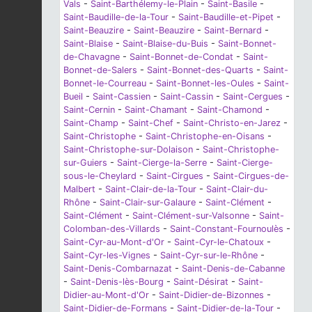
Vals
-
Saint-Barthélemy-le-Plain
-
Saint-Basile
-
Saint-Baudille-de-la-Tour
-
Saint-Baudille-et-Pipet
-
Saint-Beauzire
-
Saint-Beauzire
-
Saint-Bernard
-
Saint-Blaise
-
Saint-Blaise-du-Buis
-
Saint-Bonnet-
de-Chavagne
-
Saint-Bonnet-de-Condat
-
Saint-
Bonnet-de-Salers
-
Saint-Bonnet-des-Quarts
-
Saint-
Bonnet-le-Courreau
-
Saint-Bonnet-les-Oules
-
Saint-
Bueil
-
Saint-Cassien
-
Saint-Cassin
-
Saint-Cergues
-
Saint-Cernin
-
Saint-Chamant
-
Saint-Chamond
-
Saint-Champ
-
Saint-Chef
-
Saint-Christo-en-Jarez
-
Saint-Christophe
-
Saint-Christophe-en-Oisans
-
Saint-Christophe-sur-Dolaison
-
Saint-Christophe-
sur-Guiers
-
Saint-Cierge-la-Serre
-
Saint-Cierge-
sous-le-Cheylard
-
Saint-Cirgues
-
Saint-Cirgues-de-
Malbert
-
Saint-Clair-de-la-Tour
-
Saint-Clair-du-
Rhône
-
Saint-Clair-sur-Galaure
-
Saint-Clément
-
Saint-Clément
-
Saint-Clément-sur-Valsonne
-
Saint-
Colomban-des-Villards
-
Saint-Constant-Fournoulès
-
Saint-Cyr-au-Mont-d'Or
-
Saint-Cyr-le-Chatoux
-
Saint-Cyr-les-Vignes
-
Saint-Cyr-sur-le-Rhône
-
Saint-Denis-Combarnazat
-
Saint-Denis-de-Cabanne
-
Saint-Denis-lès-Bourg
-
Saint-Désirat
-
Saint-
Didier-au-Mont-d'Or
-
Saint-Didier-de-Bizonnes
-
Saint-Didier-de-Formans
-
Saint-Didier-de-la-Tour
-