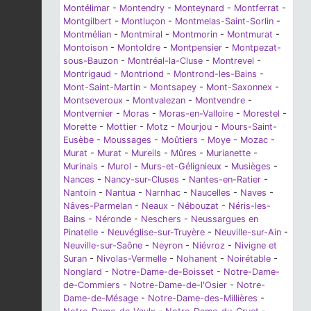
Montélimar
-
Montendry
-
Monteynard
-
Montferrat
-
Montgilbert
-
Montluçon
-
Montmelas-Saint-Sorlin
-
Montmélian
-
Montmiral
-
Montmorin
-
Montmurat
-
Montoison
-
Montoldre
-
Montpensier
-
Montpezat-
sous-Bauzon
-
Montréal-la-Cluse
-
Montrevel
-
Montrigaud
-
Montriond
-
Montrond-les-Bains
-
Mont-Saint-Martin
-
Montsapey
-
Mont-Saxonnex
-
Montseveroux
-
Montvalezan
-
Montvendre
-
Montvernier
-
Moras
-
Moras-en-Valloire
-
Morestel
-
Morette
-
Mottier
-
Motz
-
Mourjou
-
Mours-Saint-
Eusèbe
-
Moussages
-
Moûtiers
-
Moye
-
Mozac
-
Murat
-
Murat
-
Mureils
-
Mûres
-
Murianette
-
Murinais
-
Murol
-
Murs-et-Gélignieux
-
Musièges
-
Nances
-
Nancy-sur-Cluses
-
Nantes-en-Ratier
-
Nantoin
-
Nantua
-
Narnhac
-
Naucelles
-
Naves
-
Nâves-Parmelan
-
Neaux
-
Nébouzat
-
Néris-les-
Bains
-
Néronde
-
Neschers
-
Neussargues en
Pinatelle
-
Neuvéglise-sur-Truyère
-
Neuville-sur-Ain
-
Neuville-sur-Saône
-
Neyron
-
Niévroz
-
Nivigne et
Suran
-
Nivolas-Vermelle
-
Nohanent
-
Noirétable
-
Nonglard
-
Notre-Dame-de-Boisset
-
Notre-Dame-
de-Commiers
-
Notre-Dame-de-l'Osier
-
Notre-
Dame-de-Mésage
-
Notre-Dame-des-Millières
-