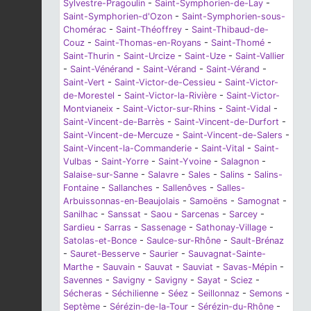
Sylvestre-Pragoulin
-
Saint-Symphorien-de-Lay
-
Saint-Symphorien-d'Ozon
-
Saint-Symphorien-sous-
Chomérac
-
Saint-Théoffrey
-
Saint-Thibaud-de-
Couz
-
Saint-Thomas-en-Royans
-
Saint-Thomé
-
Saint-Thurin
-
Saint-Urcize
-
Saint-Uze
-
Saint-Vallier
-
Saint-Vénérand
-
Saint-Vérand
-
Saint-Vérand
-
Saint-Vert
-
Saint-Victor-de-Cessieu
-
Saint-Victor-
de-Morestel
-
Saint-Victor-la-Rivière
-
Saint-Victor-
Montvianeix
-
Saint-Victor-sur-Rhins
-
Saint-Vidal
-
Saint-Vincent-de-Barrès
-
Saint-Vincent-de-Durfort
-
Saint-Vincent-de-Mercuze
-
Saint-Vincent-de-Salers
-
Saint-Vincent-la-Commanderie
-
Saint-Vital
-
Saint-
Vulbas
-
Saint-Yorre
-
Saint-Yvoine
-
Salagnon
-
Salaise-sur-Sanne
-
Salavre
-
Sales
-
Salins
-
Salins-
Fontaine
-
Sallanches
-
Sallenôves
-
Salles-
Arbuissonnas-en-Beaujolais
-
Samoëns
-
Samognat
-
Sanilhac
-
Sanssat
-
Saou
-
Sarcenas
-
Sarcey
-
Sardieu
-
Sarras
-
Sassenage
-
Sathonay-Village
-
Satolas-et-Bonce
-
Saulce-sur-Rhône
-
Sault-Brénaz
-
Sauret-Besserve
-
Saurier
-
Sauvagnat-Sainte-
Marthe
-
Sauvain
-
Sauvat
-
Sauviat
-
Savas-Mépin
-
Savennes
-
Savigny
-
Savigny
-
Sayat
-
Sciez
-
Sécheras
-
Séchilienne
-
Séez
-
Seillonnaz
-
Semons
-
Septème
-
Sérézin-de-la-Tour
-
Sérézin-du-Rhône
-