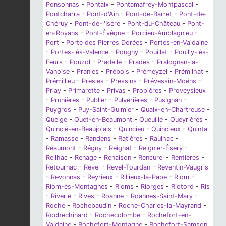
Ponsonnas
-
Pontaix
-
Pontamafrey-Montpascal
-
Pontcharra
-
Pont-d'Ain
-
Pont-de-Barret
-
Pont-de-
Chéruy
-
Pont-de-l'Isère
-
Pont-du-Château
-
Pont-
en-Royans
-
Pont-Évêque
-
Porcieu-Amblagnieu
-
Port
-
Porte des Pierres Dorées
-
Portes-en-Valdaine
-
Portes-lès-Valence
-
Pougny
-
Pouillat
-
Pouilly-lès-
Feurs
-
Pouzol
-
Pradelle
-
Prades
-
Pralognan-la-
Vanoise
-
Pranles
-
Prébois
-
Prémeyzel
-
Prémilhat
-
Prémillieu
-
Presles
-
Pressins
-
Prévessin-Moëns
-
Priay
-
Primarette
-
Privas
-
Propières
-
Proveysieux
-
Prunières
-
Publier
-
Pulvérières
-
Pusignan
-
Puygros
-
Puy-Saint-Gulmier
-
Quaix-en-Chartreuse
-
Queige
-
Quet-en-Beaumont
-
Queuille
-
Queyrières
-
Quincié-en-Beaujolais
-
Quincieu
-
Quincieux
-
Quintal
-
Ramasse
-
Randens
-
Ratières
-
Raulhac
-
Réaumont
-
Régny
-
Reignat
-
Reignier-Ésery
-
Reilhac
-
Renage
-
Renaison
-
Rencurel
-
Rentières
-
Retournac
-
Revel
-
Revel-Tourdan
-
Reventin-Vaugris
-
Revonnas
-
Reyrieux
-
Rillieux-la-Pape
-
Riom
-
Riom-ès-Montagnes
-
Rioms
-
Riorges
-
Riotord
-
Ris
-
Riverie
-
Rives
-
Roanne
-
Roannes-Saint-Mary
-
Roche
-
Rochebaudin
-
Roche-Charles-la-Mayrand
-
Rochechinard
-
Rochecolombe
-
Rochefort-en-
Valdaine
-
Rochefort-Montagne
-
Rochefort-Samson