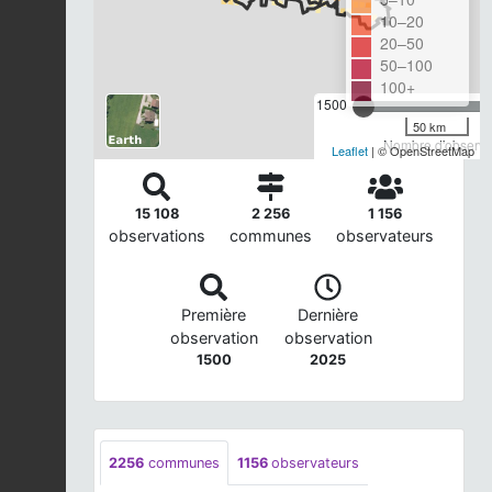
10–20
20–50
50–100
100+
1500
50 km
Nombre d'observat
Leaflet
| © OpenStreetMap
15 108
2 256
1 156
observations
communes
observateurs
Première
Dernière
observation
observation
1500
2025
2256
communes
1156
observateurs