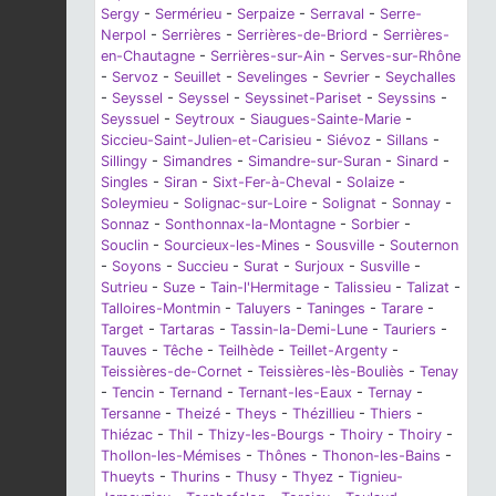
Sergy
-
Sermérieu
-
Serpaize
-
Serraval
-
Serre-
Nerpol
-
Serrières
-
Serrières-de-Briord
-
Serrières-
en-Chautagne
-
Serrières-sur-Ain
-
Serves-sur-Rhône
-
Servoz
-
Seuillet
-
Sevelinges
-
Sevrier
-
Seychalles
-
Seyssel
-
Seyssel
-
Seyssinet-Pariset
-
Seyssins
-
Seyssuel
-
Seytroux
-
Siaugues-Sainte-Marie
-
Siccieu-Saint-Julien-et-Carisieu
-
Siévoz
-
Sillans
-
Sillingy
-
Simandres
-
Simandre-sur-Suran
-
Sinard
-
Singles
-
Siran
-
Sixt-Fer-à-Cheval
-
Solaize
-
Soleymieu
-
Solignac-sur-Loire
-
Solignat
-
Sonnay
-
Sonnaz
-
Sonthonnax-la-Montagne
-
Sorbier
-
Souclin
-
Sourcieux-les-Mines
-
Sousville
-
Souternon
-
Soyons
-
Succieu
-
Surat
-
Surjoux
-
Susville
-
Sutrieu
-
Suze
-
Tain-l'Hermitage
-
Talissieu
-
Talizat
-
Talloires-Montmin
-
Taluyers
-
Taninges
-
Tarare
-
Target
-
Tartaras
-
Tassin-la-Demi-Lune
-
Tauriers
-
Tauves
-
Têche
-
Teilhède
-
Teillet-Argenty
-
Teissières-de-Cornet
-
Teissières-lès-Bouliès
-
Tenay
-
Tencin
-
Ternand
-
Ternant-les-Eaux
-
Ternay
-
Tersanne
-
Theizé
-
Theys
-
Thézillieu
-
Thiers
-
Thiézac
-
Thil
-
Thizy-les-Bourgs
-
Thoiry
-
Thoiry
-
Thollon-les-Mémises
-
Thônes
-
Thonon-les-Bains
-
Thueyts
-
Thurins
-
Thusy
-
Thyez
-
Tignieu-