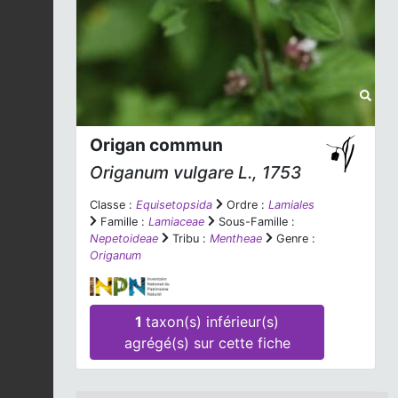
Origan commun
Origanum vulgare
L., 1753
Classe :
Equisetopsida
Ordre :
Lamiales
Famille :
Lamiaceae
Sous-Famille :
Nepetoideae
Tribu :
Mentheae
Genre :
Origanum
1
taxon(s) inférieur(s)
agrégé(s) sur cette fiche