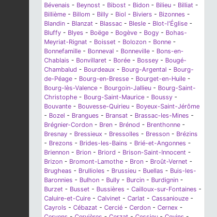
Bévenais
-
Beynost
-
Bibost
-
Bidon
-
Bilieu
-
Billiat
-
Billième
-
Billom
-
Billy
-
Biol
-
Biviers
-
Bizonnes
-
Blandin
-
Blanzat
-
Blassac
-
Blesle
-
Blot-l'Église
-
Bluffy
-
Blyes
-
Boëge
-
Bogève
-
Bogy
-
Bohas-
Meyriat-Rignat
-
Boisset
-
Bolozon
-
Bonne
-
Bonnefamille
-
Bonneval
-
Bonneville
-
Bons-en-
Chablais
-
Bonvillaret
-
Borée
-
Bossey
-
Bougé-
Chambalud
-
Bourdeaux
-
Bourg-Argental
-
Bourg-
de-Péage
-
Bourg-en-Bresse
-
Bourget-en-Huile
-
Bourg-lès-Valence
-
Bourgoin-Jallieu
-
Bourg-Saint-
Christophe
-
Bourg-Saint-Maurice
-
Boussy
-
Bouvante
-
Bouvesse-Quirieu
-
Boyeux-Saint-Jérôme
-
Bozel
-
Brangues
-
Bransat
-
Brassac-les-Mines
-
Brégnier-Cordon
-
Bren
-
Brénod
-
Brenthonne
-
Bresnay
-
Bressieux
-
Bressolles
-
Bresson
-
Brézins
-
Brezons
-
Brides-les-Bains
-
Brié-et-Angonnes
-
Briennon
-
Brion
-
Briord
-
Brison-Saint-Innocent
-
Brizon
-
Bromont-Lamothe
-
Bron
-
Broût-Vernet
-
Brugheas
-
Brullioles
-
Brussieu
-
Buellas
-
Buis-les-
Baronnies
-
Bulhon
-
Bully
-
Burcin
-
Burdignin
-
Burzet
-
Busset
-
Bussières
-
Cailloux-sur-Fontaines
-
Caluire-et-Cuire
-
Calvinet
-
Carlat
-
Cassaniouze
-
Cayrols
-
Cébazat
-
Cercié
-
Cerdon
-
Cernex
-
Cervens
-
Cervières
-
Cerzat
-
Cessieu
-
Cevins
-