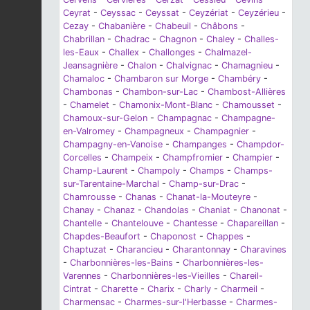
Ceyrat
-
Ceyssac
-
Ceyssat
-
Ceyzériat
-
Ceyzérieu
-
Cezay
-
Chabanière
-
Chabeuil
-
Châbons
-
Chabrillan
-
Chadrac
-
Chagnon
-
Chaley
-
Challes-
les-Eaux
-
Challex
-
Challonges
-
Chalmazel-
Jeansagnière
-
Chalon
-
Chalvignac
-
Chamagnieu
-
Chamaloc
-
Chambaron sur Morge
-
Chambéry
-
Chambonas
-
Chambon-sur-Lac
-
Chambost-Allières
-
Chamelet
-
Chamonix-Mont-Blanc
-
Chamousset
-
Chamoux-sur-Gelon
-
Champagnac
-
Champagne-
en-Valromey
-
Champagneux
-
Champagnier
-
Champagny-en-Vanoise
-
Champanges
-
Champdor-
Corcelles
-
Champeix
-
Champfromier
-
Champier
-
Champ-Laurent
-
Champoly
-
Champs
-
Champs-
sur-Tarentaine-Marchal
-
Champ-sur-Drac
-
Chamrousse
-
Chanas
-
Chanat-la-Mouteyre
-
Chanay
-
Chanaz
-
Chandolas
-
Chaniat
-
Chanonat
-
Chantelle
-
Chantelouve
-
Chantesse
-
Chapareillan
-
Chapdes-Beaufort
-
Chaponost
-
Chappes
-
Chaptuzat
-
Charancieu
-
Charantonnay
-
Charavines
-
Charbonnières-les-Bains
-
Charbonnières-les-
Varennes
-
Charbonnières-les-Vieilles
-
Chareil-
Cintrat
-
Charette
-
Charix
-
Charly
-
Charmeil
-
Charmensac
-
Charmes-sur-l'Herbasse
-
Charmes-