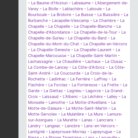
-
La Baume-d'Hostun
-
Labeaume
-
L'Abergement-de-
Varey
-
La Biolle
-
Lablachère
-
Laboule
-
La
Bourboule
-
La Bridoire
-
La Buisse
-
La Buissière
-
La
Burbanche
-
Lacapelle-Viescamp
-
La Chambre
-
La
Chapelle
-
La Chapelle
-
La Chapelle-Blanche
-
La
Chapelle-d'Abondance
-
La Chapelle-de-la-Tour
-
La
Chapelle-de-Surieu
-
La Chapelle-du-Bard
-
La
Chapelle-du-Mont-du-Chat
-
La Chapelle-en-Vercors
-
La Chapelle-Geneste
-
La Chapelle-Laurent
-
La
Chapelle-Marcousse
-
La Chapelle-Saint-Martin
-
Lachassagne
-
La Chaudière
-
Lachaux
-
La Clusaz
-
La Combe-de-Lancey
-
La Côte-d'Arbroz
-
La Côte-
Saint-André
-
La Coucourde
-
La Croix-de-la-
Rochette
-
Ladinhac
-
La Ferrière
-
Laffrey
-
La
Flachère
-
La Forclaz
-
La Forteresse
-
La Frette
-
La
Garde
-
La Giettaz
-
Lagnieu
-
Lagorce
-
La Grand-
Croix
-
Laissaud
-
L'Albenc
-
La Léchère
-
Lalley
-
La
Monselie
-
Lamothe
-
La Motte-d'Aveillans
-
La
Motte-de-Galaure
-
La Motte-Saint-Martin
-
La
Motte-Servolex
-
La Mulatière
-
La Mure
-
Lamure-
sur-Azergues
-
La Murette
-
Lanas
-
Lancrans
-
Landry
-
Langeac
-
Lanobre
-
Lans-en-Vercors
-
Lantignié
-
Lapeyrouse-Mornay
-
Lapeyrugue
-
La
Pierre
-
La Plagne Tarentaise
-
Laps
-
Laqueuille
-