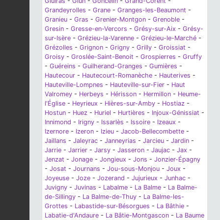
Gluiras
-
Glun
-
Goncelin
-
Grand-Corent
-
Grandeyrolles
-
Grane
-
Granges-les-Beaumont
-
Granieu
-
Gras
-
Grenier-Montgon
-
Grenoble
-
Gresin
-
Gresse-en-Vercors
-
Grésy-sur-Aix
-
Grésy-
sur-Isère
-
Grézieu-la-Varenne
-
Grézieu-le-Marché
-
Grézolles
-
Grignon
-
Grigny
-
Grilly
-
Groissiat
-
Groisy
-
Groslée-Saint-Benoit
-
Grospierres
-
Gruffy
-
Guéreins
-
Guilherand-Granges
-
Gumières
-
Hautecour
-
Hautecourt-Romanèche
-
Hauterives
-
Hauteville-Lompnes
-
Hauteville-sur-Fier
-
Haut
Valromey
-
Herbeys
-
Hérisson
-
Hermillon
-
Heume-
l'Église
-
Heyrieux
-
Hières-sur-Amby
-
Hostiaz
-
Hostun
-
Huez
-
Huriel
-
Hurtières
-
Injoux-Génissiat
-
Innimond
-
Irigny
-
Issarlès
-
Issoire
-
Izeaux
-
Izernore
-
Izeron
-
Izieu
-
Jacob-Bellecombette
-
Jaillans
-
Jaleyrac
-
Janneyrias
-
Jarcieu
-
Jardin
-
Jarrie
-
Jarrier
-
Jarsy
-
Jasseron
-
Jaujac
-
Jax
-
Jenzat
-
Jonage
-
Jongieux
-
Jons
-
Jonzier-Épagny
-
Josat
-
Journans
-
Jou-sous-Monjou
-
Joux
-
Joyeuse
-
Joze
-
Jozerand
-
Jujurieux
-
Junhac
-
Juvigny
-
Juvinas
-
Labalme
-
La Balme
-
La Balme-
de-Sillingy
-
La Balme-de-Thuy
-
La Balme-les-
Grottes
-
Labastide-sur-Bésorgues
-
La Bâthie
-
Labatie-d'Andaure
-
La Bâtie-Montgascon
-
La Baume