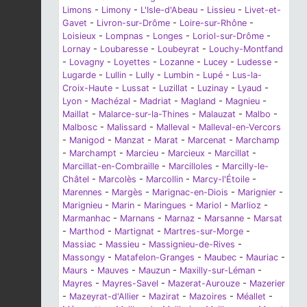
Limons
-
Limony
-
L'Isle-d'Abeau
-
Lissieu
-
Livet-et-
Gavet
-
Livron-sur-Drôme
-
Loire-sur-Rhône
-
Loisieux
-
Lompnas
-
Longes
-
Loriol-sur-Drôme
-
Lornay
-
Loubaresse
-
Loubeyrat
-
Louchy-Montfand
-
Lovagny
-
Loyettes
-
Lozanne
-
Lucey
-
Ludesse
-
Lugarde
-
Lullin
-
Lully
-
Lumbin
-
Lupé
-
Lus-la-
Croix-Haute
-
Lussat
-
Luzillat
-
Luzinay
-
Lyaud
-
Lyon
-
Machézal
-
Madriat
-
Magland
-
Magnieu
-
Maillat
-
Malarce-sur-la-Thines
-
Malauzat
-
Malbo
-
Malbosc
-
Malissard
-
Malleval
-
Malleval-en-Vercors
-
Manigod
-
Manzat
-
Marat
-
Marcenat
-
Marchamp
-
Marchampt
-
Marcieu
-
Marcieux
-
Marcillat
-
Marcillat-en-Combraille
-
Marcilloles
-
Marcilly-le-
Châtel
-
Marcolès
-
Marcollin
-
Marcy-l'Étoile
-
Marennes
-
Margès
-
Marignac-en-Diois
-
Marignier
-
Marignieu
-
Marin
-
Maringues
-
Mariol
-
Marlioz
-
Marmanhac
-
Marnans
-
Marnaz
-
Marsanne
-
Marsat
-
Marthod
-
Martignat
-
Martres-sur-Morge
-
Massiac
-
Massieu
-
Massignieu-de-Rives
-
Massongy
-
Matafelon-Granges
-
Maubec
-
Mauriac
-
Maurs
-
Mauves
-
Mauzun
-
Maxilly-sur-Léman
-
Mayres
-
Mayres-Savel
-
Mazerat-Aurouze
-
Mazerier
-
Mazeyrat-d'Allier
-
Mazirat
-
Mazoires
-
Méallet
-