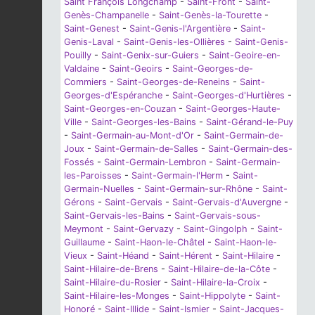
Saint François Longchamp
-
Saint-Front
-
Saint-
Genès-Champanelle
-
Saint-Genès-la-Tourette
-
Saint-Genest
-
Saint-Genis-l'Argentière
-
Saint-
Genis-Laval
-
Saint-Genis-les-Ollières
-
Saint-Genis-
Pouilly
-
Saint-Genix-sur-Guiers
-
Saint-Geoire-en-
Valdaine
-
Saint-Geoirs
-
Saint-Georges-de-
Commiers
-
Saint-Georges-de-Reneins
-
Saint-
Georges-d'Espéranche
-
Saint-Georges-d'Hurtières
-
Saint-Georges-en-Couzan
-
Saint-Georges-Haute-
Ville
-
Saint-Georges-les-Bains
-
Saint-Gérand-le-Puy
-
Saint-Germain-au-Mont-d'Or
-
Saint-Germain-de-
Joux
-
Saint-Germain-de-Salles
-
Saint-Germain-des-
Fossés
-
Saint-Germain-Lembron
-
Saint-Germain-
les-Paroisses
-
Saint-Germain-l'Herm
-
Saint-
Germain-Nuelles
-
Saint-Germain-sur-Rhône
-
Saint-
Gérons
-
Saint-Gervais
-
Saint-Gervais-d'Auvergne
-
Saint-Gervais-les-Bains
-
Saint-Gervais-sous-
Meymont
-
Saint-Gervazy
-
Saint-Gingolph
-
Saint-
Guillaume
-
Saint-Haon-le-Châtel
-
Saint-Haon-le-
Vieux
-
Saint-Héand
-
Saint-Hérent
-
Saint-Hilaire
-
Saint-Hilaire-de-Brens
-
Saint-Hilaire-de-la-Côte
-
Saint-Hilaire-du-Rosier
-
Saint-Hilaire-la-Croix
-
Saint-Hilaire-les-Monges
-
Saint-Hippolyte
-
Saint-
Honoré
-
Saint-Illide
-
Saint-Ismier
-
Saint-Jacques-