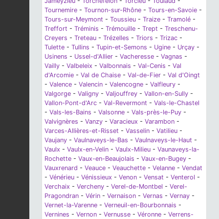
Jameyzieu
-
Torchefelon
-
Torcieu
-
Toulaud
-
Tournemire
-
Tournon-sur-Rhône
-
Tours-en-Savoie
-
Tours-sur-Meymont
-
Toussieu
-
Traize
-
Tramolé
-
Treffort
-
Tréminis
-
Trémouille
-
Trept
-
Treschenu-
Creyers
-
Treteau
-
Trézelles
-
Triors
-
Trizac
-
Tulette
-
Tullins
-
Tupin-et-Semons
-
Ugine
-
Urçay
-
Usinens
-
Ussel-d'Allier
-
Vacheresse
-
Vagnas
-
Vailly
-
Valbeleix
-
Valbonnais
-
Val-Cenis
-
Val
d'Arcomie
-
Val de Chaise
-
Val-de-Fier
-
Val d'Oingt
-
Valence
-
Valencin
-
Valencogne
-
Valfleury
-
Valgorge
-
Valigny
-
Valjouffrey
-
Vallon-en-Sully
-
Vallon-Pont-d'Arc
-
Val-Revermont
-
Vals-le-Chastel
-
Vals-les-Bains
-
Valsonne
-
Vals-près-le-Puy
-
Valvignères
-
Vanzy
-
Varacieux
-
Varambon
-
Varces-Allières-et-Risset
-
Vasselin
-
Vatilieu
-
Vaujany
-
Vaulnaveys-le-Bas
-
Vaulnaveys-le-Haut
-
Vaulx
-
Vaulx-en-Velin
-
Vaulx-Milieu
-
Vaunaveys-la-
Rochette
-
Vaux-en-Beaujolais
-
Vaux-en-Bugey
-
Vauxrenard
-
Veauce
-
Veauchette
-
Velanne
-
Vendat
-
Vénérieu
-
Vénissieux
-
Venon
-
Vensat
-
Venterol
-
Verchaix
-
Vercheny
-
Verel-de-Montbel
-
Verel-
Pragondran
-
Vérin
-
Vernaison
-
Vernas
-
Vernay
-
Vernet-la-Varenne
-
Verneuil-en-Bourbonnais
-
Vernines
-
Vernon
-
Vernusse
-
Véronne
-
Verrens-