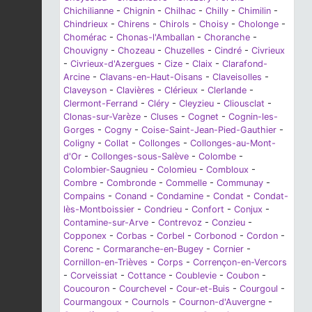
Chichilianne
-
Chignin
-
Chilhac
-
Chilly
-
Chimilin
-
Chindrieux
-
Chirens
-
Chirols
-
Choisy
-
Cholonge
-
Chomérac
-
Chonas-l'Amballan
-
Choranche
-
Chouvigny
-
Chozeau
-
Chuzelles
-
Cindré
-
Civrieux
-
Civrieux-d'Azergues
-
Cize
-
Claix
-
Clarafond-
Arcine
-
Clavans-en-Haut-Oisans
-
Claveisolles
-
Claveyson
-
Clavières
-
Clérieux
-
Clerlande
-
Clermont-Ferrand
-
Cléry
-
Cleyzieu
-
Cliousclat
-
Clonas-sur-Varèze
-
Cluses
-
Cognet
-
Cognin-les-
Gorges
-
Cogny
-
Coise-Saint-Jean-Pied-Gauthier
-
Coligny
-
Collat
-
Collonges
-
Collonges-au-Mont-
d'Or
-
Collonges-sous-Salève
-
Colombe
-
Colombier-Saugnieu
-
Colomieu
-
Combloux
-
Combre
-
Combronde
-
Commelle
-
Communay
-
Compains
-
Conand
-
Condamine
-
Condat
-
Condat-
lès-Montboissier
-
Condrieu
-
Confort
-
Conjux
-
Contamine-sur-Arve
-
Contrevoz
-
Conzieu
-
Copponex
-
Corbas
-
Corbel
-
Corbonod
-
Cordon
-
Corenc
-
Cormaranche-en-Bugey
-
Cornier
-
Cornillon-en-Trièves
-
Corps
-
Corrençon-en-Vercors
-
Corveissiat
-
Cottance
-
Coublevie
-
Coubon
-
Coucouron
-
Courchevel
-
Cour-et-Buis
-
Courgoul
-
Courmangoux
-
Cournols
-
Cournon-d'Auvergne
-