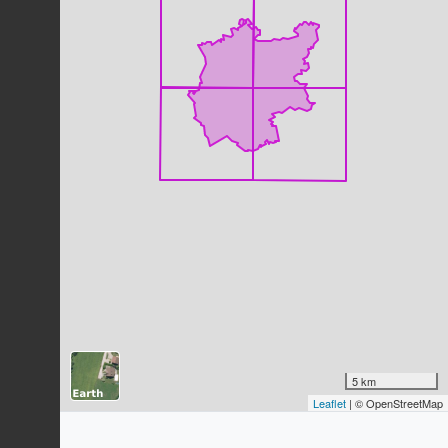
Grive draine
Turdus viscivorus
Linnaeus, 1758
36
observations
Dernière observation en
2022
Fiche espèce
Moineau domestique
Passer domesticus
(Linnaeus, 1758)
36
observations
Dernière observation en
2026
Fiche espèce
Rougequeue noir
Phoenicurus ochruros
(S.G. Gmelin,
1774)
34
observations
Dernière observation en
2026
Fiche espèce
Linotte mélodieuse
Linaria cannabina
(Linnaeus, 1758)
5 km
33
observations
Leaflet
| © OpenStreetMap
Dernière observation en
2026
Fiche espèce
Geai des chênes