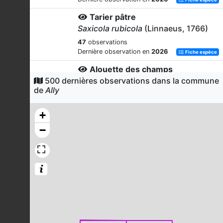
Tarier pâtre
Saxicola rubicola
(Linnaeus, 1766)
47
observations
Dernière observation en
2026
Fiche espèce
Alouette des champs
500 dernières observations dans la commune
Alauda arvensis
Linnaeus, 1758
de
Ally
45
observations
Dernière observation en
2026
Fiche espèce
+
Fauvette à tête noire
−
Sylvia atricapilla
(Linnaeus, 1758)
43
observations
Dernière observation en
2026
Fiche espèce
Pie-grièche écorcheur
Lanius collurio
Linnaeus, 1758
41
observations
Dernière observation en
2026
Fiche espèce