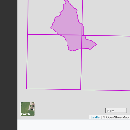
Pouillot véloce
Phylloscopus collybita
(Vieillot,
1817)
22
observations
Dernière observation en
2023
Fiche espèce
Buse variable
Buteo buteo
(Linnaeus, 1758)
20
observations
Dernière observation en
2023
Fiche espèce
Agrion à larges pattes
Platycnemis pennipes
(Pallas, 1771)
20
observations
Dernière observation en
2021
Fiche espèce
Mésange bleue
Cyanistes caeruleus
(Linnaeus,
2 km
1758)
Leaflet
| © OpenStreetMap
19
observations
Dernière observation en
2023