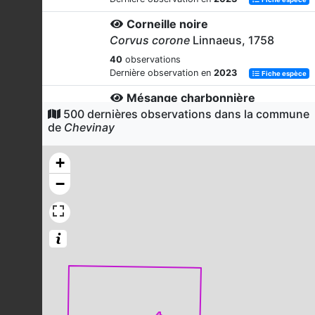
Corneille noire
Corvus corone
Linnaeus, 1758
40
observations
Dernière observation en
2023
Fiche espèce
Mésange charbonnière
500 dernières observations dans la commune
Parus major
Linnaeus, 1758
de
Chevinay
36
observations
Dernière observation en
2023
Fiche espèce
+
Troglodyte mignon
−
Troglodytes troglodytes
(Linnaeus,
1758)
25
observations
Dernière observation en
2022
Fiche espèce
Caloptéryx vierge
Calopteryx virgo
(Linnaeus, 1758)
25
observations
Dernière observation en
2021
Fiche espèce