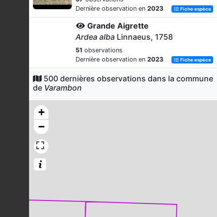
Dernière observation en
2023
Fiche espèce
Grande Aigrette
Ardea alba
Linnaeus, 1758
51
observations
Dernière observation en
2023
Fiche espèce
Foulque macroule
500 dernières observations dans la commune
de
Varambon
Fulica atra
Linnaeus, 1758
49
observations
+
Dernière observation en
2023
Fiche espèce
−
Tourterelle turque
Streptopelia decaocto
(Frivaldszky,
1838)
47
observations
Dernière observation en
2023
Fiche espèce
Moineau domestique
Passer domesticus
(Linnaeus, 1758)
43
observations