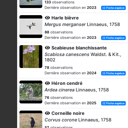
133
observations
Dernière observation en
2023
Fiche espèce
Harle bièvre
Mergus merganser
Linnaeus, 1758
88
observations
Dernière observation en
2023
Fiche espèce
Scabieuse blanchissante
Scabiosa canescens
Waldst. & Kit.,
1802
78
observations
Dernière observation en
2024
Fiche espèce
Héron cendré
Ardea cinerea
Linnaeus, 1758
76
observations
Dernière observation en
2025
Fiche espèce
Corneille noire
Corvus corone
Linnaeus, 1758
57
observations