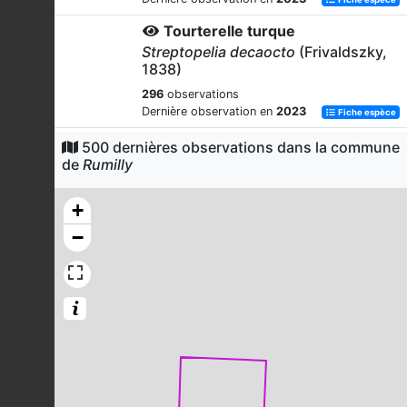
Tourterelle turque
Streptopelia decaocto
(Frivaldszky,
1838)
296
observations
Dernière observation en
2023
Fiche espèce
Rougegorge familier
500 dernières observations dans la commune
de
Rumilly
Erithacus rubecula
(Linnaeus, 1758)
285
observations
+
Dernière observation en
2023
Fiche espèce
−
Mésange bleue
Cyanistes caeruleus
(Linnaeus,
1758)
276
observations
Dernière observation en
2023
Fiche espèce
Pie bavarde
Pica pica
(Linnaeus, 1758)
259
observations