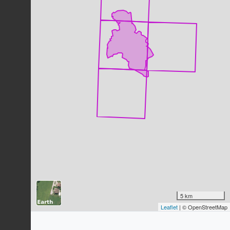
Dernière observation en
2023
Fiche espèce
Foulque macroule
Fulica atra
Linnaeus, 1758
206
observations
Dernière observation en
2023
Fiche espèce
Fauvette à tête noire
Sylvia atricapilla
(Linnaeus, 1758)
199
observations
Dernière observation en
2023
Fiche espèce
Carabe noduleux
Carabus nodulosus
Creutzer, 1799
191
observations
Dernière observation en
2023
Fiche espèce
Pigeon ramier
Columba palumbus
Linnaeus, 1758
5 km
Leaflet
| © OpenStreetMap
188
observations
Dernière observation en
2023
Fiche espèce