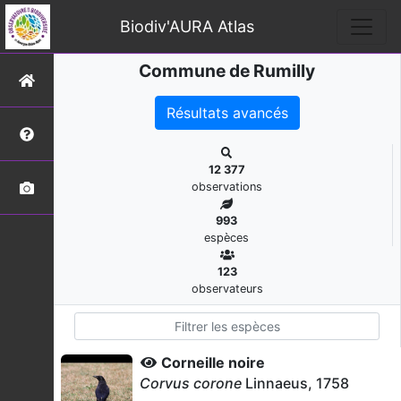
Biodiv'AURA Atlas
Commune de Rumilly
Résultats avancés
12 377
observations
993
espèces
123
observateurs
Corneille noire
Corvus corone
Linnaeus, 1758