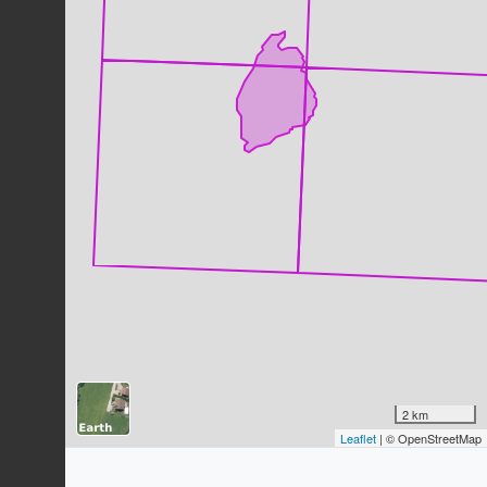
Grive musicienne
Turdus philomelos
C.L. Brehm, 1831
101
observations
Dernière observation en
2022
Fiche espèce
Milan noir
Milvus migrans
(Boddaert, 1783)
92
observations
Dernière observation en
2023
Fiche espèce
Mésange bleue
Cyanistes caeruleus
(Linnaeus,
1758)
72
observations
Dernière observation en
2023
Fiche espèce
Pigeon ramier
Columba palumbus
Linnaeus, 1758
2 km
Leaflet
| © OpenStreetMap
70
observations
Dernière observation en
2022
Fiche espèce