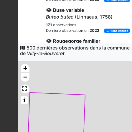
Buse variable
Buteo buteo
(Linnaeus, 1758)
171
observations
Dernière observation en
2022
Fiche espèce
Rougegorge familier
500 dernières observations dans la commune
Erithacus rubecula
(Linnaeus, 1758)
de
Villy-le-Bouveret
142
observations
Dernière observation en
2023
Fiche espèce
+
Mésange charbonnière
−
Parus major
Linnaeus, 1758
138
observations
Dernière observation en
2023
Fiche espèce
Rougequeue noir
Phoenicurus ochruros
(S.G. Gmelin,
1774)
120
observations
Dernière observation en
2021
Fiche espèce