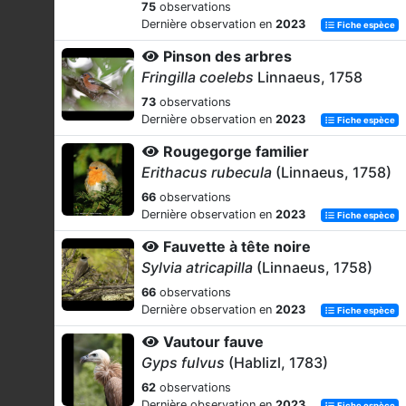
75
observations
Dernière observation en
2023
Fiche espèce
Pinson des arbres
Fringilla coelebs
Linnaeus, 1758
73
observations
Dernière observation en
2023
Fiche espèce
Rougegorge familier
Erithacus rubecula
(Linnaeus, 1758)
66
observations
Dernière observation en
2023
Fiche espèce
Fauvette à tête noire
Sylvia atricapilla
(Linnaeus, 1758)
66
observations
Dernière observation en
2023
Fiche espèce
Vautour fauve
Gyps fulvus
(Hablizl, 1783)
62
observations
Dernière observation en
2023
Fiche espèce