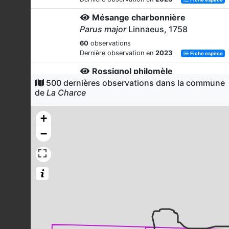
Mésange charbonnière
Parus major
Linnaeus, 1758
60
observations
Dernière observation en
2023
Fiche espèce
Rossignol philomèle
500 dernières observations dans la commune
Luscinia megarhynchos
C.L. Brehm,
de
La Charce
1831
49
observations
+
Dernière observation en
2023
Fiche espèce
−
Geai des chênes
Garrulus glandarius
(Linnaeus, 1758)
47
observations
Dernière observation en
2023
Fiche espèce
Buse variable
Buteo buteo
(Linnaeus, 1758)
43
observations
Dernière observation en
2023
Fiche espèce