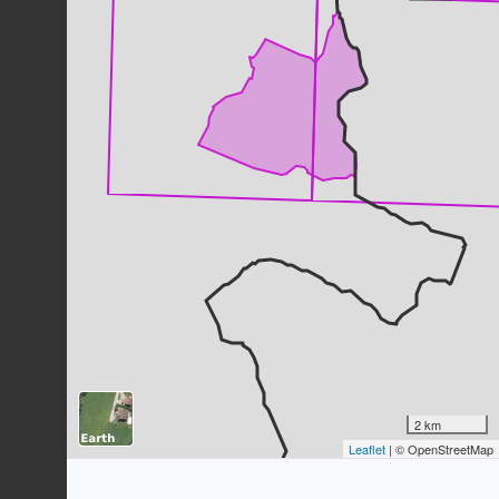
Coucou gris
Cuculus canorus
Linnaeus, 1758
39
observations
Dernière observation en
2023
Fiche espèce
Grand corbeau
Corvus corax
Linnaeus, 1758
37
observations
Dernière observation en
2023
Fiche espèce
Caloptéryx vierge
Calopteryx virgo
(Linnaeus, 1758)
35
observations
Dernière observation en
2024
Fiche espèce
Agrion porte-coupe
Enallagma cyathigerum
(Charpentier,
1840)
2 km
Leaflet
| © OpenStreetMap
35
observations
Dernière observation en
2023
Fiche espèce