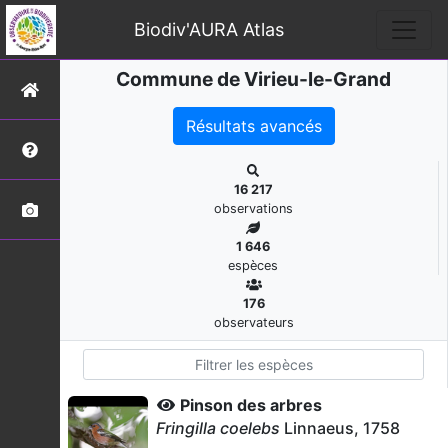
Biodiv'AURA Atlas
Commune de Virieu-le-Grand
Résultats avancés
16 217
observations
1 646
espèces
176
observateurs
Pinson des arbres
Fringilla coelebs
Linnaeus, 1758