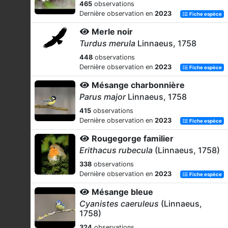
465
observations
Dernière observation en
2023
Fiche espèce
Merle noir
Turdus merula
Linnaeus, 1758
448
observations
Dernière observation en
2023
Fiche espèce
Mésange charbonnière
Parus major
Linnaeus, 1758
415
observations
Dernière observation en
2023
Fiche espèce
Rougegorge familier
Erithacus rubecula
(Linnaeus, 1758)
338
observations
Dernière observation en
2023
Fiche espèce
Mésange bleue
Cyanistes caeruleus
(Linnaeus,
1758)
324
observations