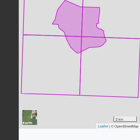
Myrtil (Le)
Maniola jurtina
(Linnaeus, 1758)
175
observations
Dernière observation en
2025
Fiche espèce
Pigeon ramier
Columba palumbus
Linnaeus, 1758
172
observations
Dernière observation en
2023
Fiche espèce
Sittelle torchepot
Sitta europaea
Linnaeus, 1758
164
observations
Dernière observation en
2023
Fiche espèce
Troglodyte mignon
Troglodytes troglodytes
(Linnaeus,
1758)
2 km
Leaflet
| © OpenStreetMap
158
observations
Dernière observation en
2023
Fiche espèce