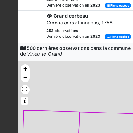
Dernière observation en
2023
Fiche espèce
Grand corbeau
Corvus corax
Linnaeus, 1758
253
observations
Dernière observation en
2023
Fiche espèce
Fauvette à tête noire
500 dernières observations dans la commune
de
Virieu-le-Grand
Sylvia atricapilla
(Linnaeus, 1758)
220
observations
+
Dernière observation en
2023
Fiche espèce
−
Citron (Le)
Gonepteryx rhamni
(Linnaeus, 1758)
211
observations
Dernière observation en
2025
Fiche espèce
Moineau domestique
Passer domesticus
(Linnaeus, 1758)
197
observations
Dernière observation en
2023
Fiche espèce