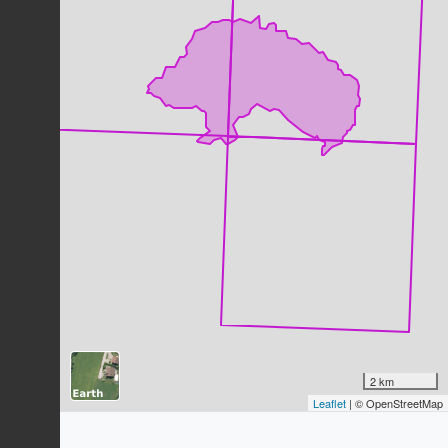
Grive musicienne
Turdus philomelos
C.L. Brehm, 1831
166
observations
Dernière observation en
2023
Fiche espèce
Milan noir
Milvus migrans
(Boddaert, 1783)
158
observations
Dernière observation en
2023
Fiche espèce
Sittelle torchepot
Sitta europaea
Linnaeus, 1758
130
observations
Dernière observation en
2023
Fiche espèce
Grand corbeau
Corvus corax
Linnaeus, 1758
2 km
121
observations
Leaflet
| © OpenStreetMap
Dernière observation en
2023
Fiche espèce
Grimpereau des jardins