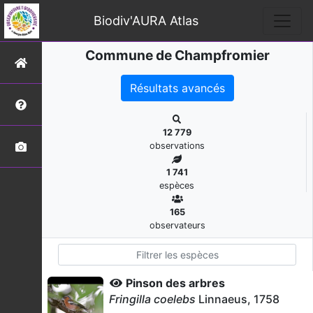
Biodiv'AURA Atlas
Commune de Champfromier
Résultats avancés
12 779
observations
1 741
espèces
165
observateurs
Pinson des arbres
Fringilla coelebs
Linnaeus, 1758