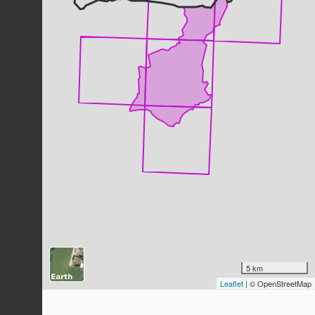
Geai des chênes
Garrulus glandarius
(Linnaeus, 1758)
140
observations
Dernière observation en
2023
Fiche espèce
Fauvette à tête noire
Sylvia atricapilla
(Linnaeus, 1758)
126
observations
Dernière observation en
2023
Fiche espèce
Pouillot véloce
Phylloscopus collybita
(Vieillot,
1817)
126
observations
Dernière observation en
2023
Fiche espèce
Roitelet huppé
Regulus regulus
(Linnaeus, 1758)
5 km
Leaflet
| © OpenStreetMap
123
observations
Dernière observation en
2023
Fiche espèce