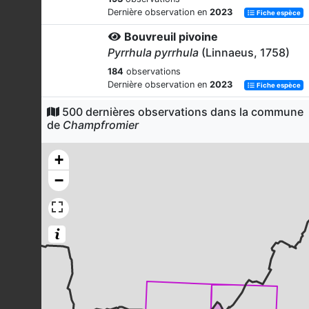
Dernière observation en
2023
Fiche espèce
Bouvreuil pivoine
Pyrrhula pyrrhula
(Linnaeus, 1758)
184
observations
Dernière observation en
2023
Fiche espèce
Grive musicienne
500 dernières observations dans la commune
de
Champfromier
Turdus philomelos
C.L. Brehm, 1831
149
observations
+
Dernière observation en
2023
Fiche espèce
−
Bec-croisé des sapins
Loxia curvirostra
Linnaeus, 1758
147
observations
Dernière observation en
2023
Fiche espèce
Pic épeiche
Dendrocopos major
(Linnaeus, 1758)
143
observations
Dernière observation en
2023
Fiche espèce