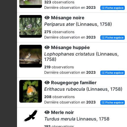
323
observations
Dernière observation en
2023
Fiche espèce
Mésange noire
Periparus ater
(Linnaeus, 1758)
275
observations
Dernière observation en
2023
Fiche espèce
Mésange huppée
Lophophanes cristatus
(Linnaeus,
1758)
219
observations
Dernière observation en
2023
Fiche espèce
Rougegorge familier
Erithacus rubecula
(Linnaeus, 1758)
208
observations
Dernière observation en
2023
Fiche espèce
Merle noir
Turdus merula
Linnaeus, 1758
193
observations