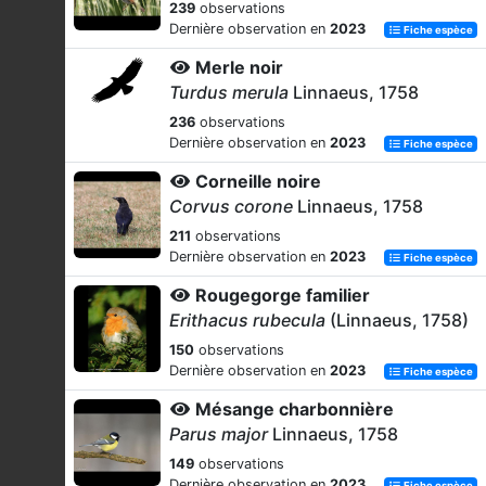
239
observations
Dernière observation en
2023
Fiche espèce
Merle noir
Turdus merula
Linnaeus, 1758
236
observations
Dernière observation en
2023
Fiche espèce
Corneille noire
Corvus corone
Linnaeus, 1758
211
observations
Dernière observation en
2023
Fiche espèce
Rougegorge familier
Erithacus rubecula
(Linnaeus, 1758)
150
observations
Dernière observation en
2023
Fiche espèce
Mésange charbonnière
Parus major
Linnaeus, 1758
149
observations
Dernière observation en
2023
Fiche espèce