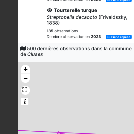
Tourterelle turque
Streptopelia decaocto
(Frivaldszky,
1838)
135
observations
Dernière observation en
2023
Fiche espèce
Fauvette à tête noire
500 dernières observations dans la commune
de
Cluses
Sylvia atricapilla
(Linnaeus, 1758)
135
observations
+
Dernière observation en
2023
Fiche espèce
−
Bergeronnette grise
Motacilla alba
Linnaeus, 1758
107
observations
Dernière observation en
2023
Fiche espèce
Pinson des arbres
Fringilla coelebs
Linnaeus, 1758
107
observations
Dernière observation en
2023
Fiche espèce