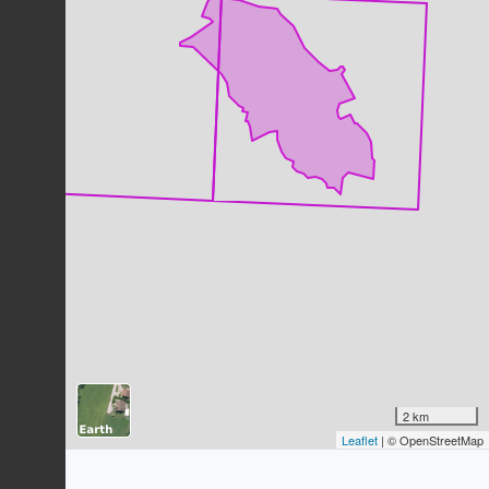
Mésange bleue
Cyanistes caeruleus
(Linnaeus,
1758)
94
observations
Dernière observation en
2023
Fiche espèce
Canard colvert
Anas platyrhynchos
Linnaeus, 1758
90
observations
Dernière observation en
2023
Fiche espèce
Rougequeue noir
Phoenicurus ochruros
(S.G. Gmelin,
1774)
87
observations
Dernière observation en
2023
Fiche espèce
Pie bavarde
2 km
Pica pica
(Linnaeus, 1758)
Leaflet
| © OpenStreetMap
71
observations
Dernière observation en
2023