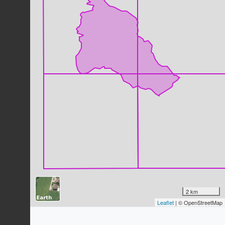
Canard colvert
Anas platyrhynchos
Linnaeus, 1758
936
observations
Dernière observation en
2023
Fiche espèce
Corneille noire
Corvus corone
Linnaeus, 1758
913
observations
Dernière observation en
2023
Fiche espèce
Geai des chênes
Garrulus glandarius
(Linnaeus, 1758)
838
observations
Dernière observation en
2025
Fiche espèce
Mésange charbonnière
Parus major
Linnaeus, 1758
2 km
828
observations
Leaflet
| © OpenStreetMap
Dernière observation en
2023
Fiche espèce
Rougegorge familier