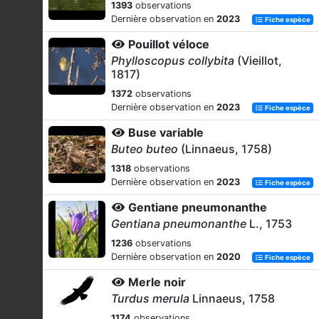
1393
observations
Dernière observation en
2023
Fiche espèce
Pouillot véloce
Phylloscopus collybita
(Vieillot,
1817)
1372
observations
Dernière observation en
2023
Fiche espèce
Buse variable
Buteo buteo
(Linnaeus, 1758)
1318
observations
Dernière observation en
2023
Fiche espèce
Gentiane pneumonanthe
Gentiana pneumonanthe
L., 1753
1236
observations
Dernière observation en
2020
Fiche espèce
Merle noir
Turdus merula
Linnaeus, 1758
1174
observations