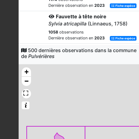
Dernière observation en
2023
Fiche espèce
Fauvette à tête noire
Sylvia atricapilla
(Linnaeus, 1758)
1058
observations
Dernière observation en
2023
Fiche espèce
Héron cendré
500 dernières observations dans la commune
de
Pulvérières
Ardea cinerea
Linnaeus, 1758
1016
observations
+
Dernière observation en
2023
Fiche espèce
−
Pinson des arbres
Fringilla coelebs
Linnaeus, 1758
992
observations
Dernière observation en
2023
Fiche espèce
Pie-grièche grise
Lanius excubitor
Linnaeus, 1758
938
observations
Dernière observation en
2023
Fiche espèce