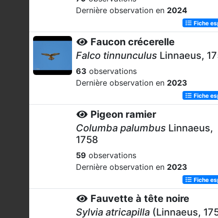
Dernière observation en
2024
Fiche e
Faucon crécerelle
Falco tinnunculus
Linnaeus, 1
63
observations
Dernière observation en
2023
Fiche e
Pigeon ramier
Columba palumbus
Linnaeus,
1758
59
observations
Dernière observation en
2023
Fiche e
Fauvette à tête noire
Sylvia atricapilla
(Linnaeus, 17