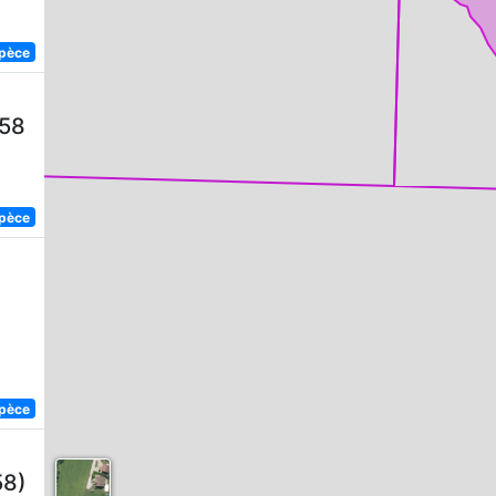
spèce
758
spèce
spèce
58)