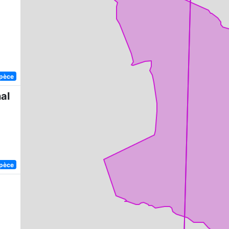
spèce
al
spèce