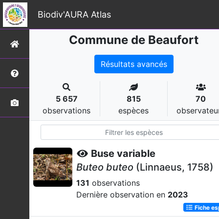
Biodiv'AURA Atlas
Commune de Beaufort
Résultats avancés
5 657
815
70
observations
espèces
observateu
Buse variable
Buteo buteo
(Linnaeus, 1758)
131
observations
Dernière observation en
2023
Fiche e