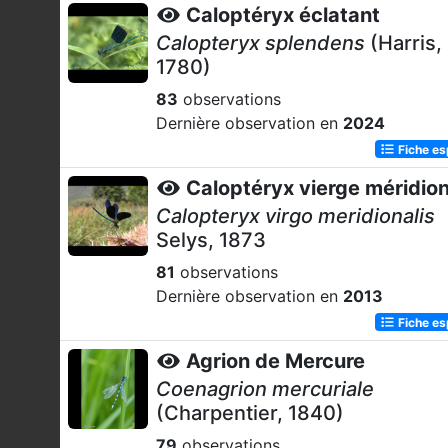
Caloptéryx éclatant
Calopteryx splendens
(Harris,
1780)
83
observations
Dernière observation en
2024
Fiche e
Caloptéryx vierge méridion
Calopteryx virgo meridionalis
Selys, 1873
81
observations
Dernière observation en
2013
Fiche e
Agrion de Mercure
Coenagrion mercuriale
(Charpentier, 1840)
79
observations