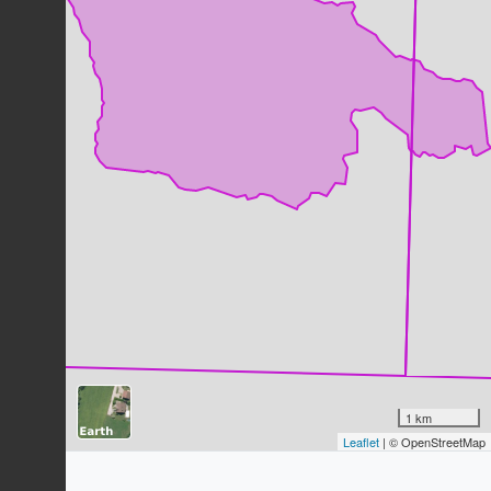
Hirondelle rustique
Hirundo rustica
Linnaeus, 1758
50
observations
Dernière observation en
2023
Fiche espèce
Héron cendré
Ardea cinerea
Linnaeus, 1758
48
observations
Dernière observation en
2023
Fiche espèce
Pigeon ramier
Columba palumbus
Linnaeus, 1758
47
observations
Dernière observation en
2021
Fiche espèce
Geai des chênes
Garrulus glandarius
(Linnaeus, 1758)
1 km
47
observations
Leaflet
| © OpenStreetMap
Dernière observation en
2022
Fiche espèce
Moineau domestique