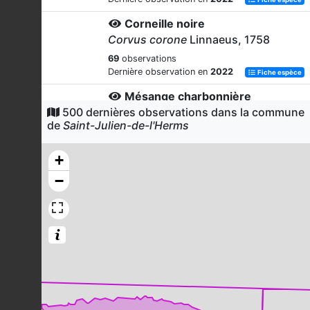
Corneille noire
Corvus corone
Linnaeus, 1758
69
observations
Dernière observation en
2022
Fiche espèce
Mésange charbonnière
500 dernières observations dans la commune
Parus major
Linnaeus, 1758
de
Saint-Julien-de-l'Herms
63
observations
Dernière observation en
2021
Fiche espèce
+
Rougegorge familier
−
Erithacus rubecula
(Linnaeus, 1758)
57
observations
Dernière observation en
2022
Fiche espèce
Pouillot véloce
Phylloscopus collybita
(Vieillot,
1817)
51
observations
Dernière observation en
2021
Fiche espèce