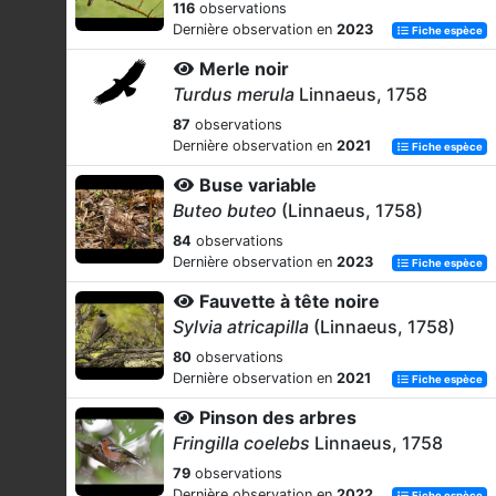
116
observations
Dernière observation en
2023
Fiche espèce
Merle noir
Turdus merula
Linnaeus, 1758
87
observations
Dernière observation en
2021
Fiche espèce
Buse variable
Buteo buteo
(Linnaeus, 1758)
84
observations
Dernière observation en
2023
Fiche espèce
Fauvette à tête noire
Sylvia atricapilla
(Linnaeus, 1758)
80
observations
Dernière observation en
2021
Fiche espèce
Pinson des arbres
Fringilla coelebs
Linnaeus, 1758
79
observations
Dernière observation en
2022
Fiche espèce