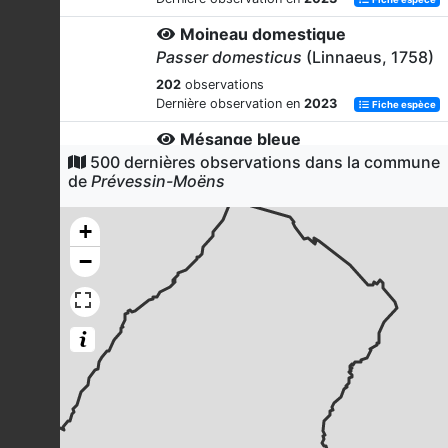
Moineau domestique
Passer domesticus
(Linnaeus, 1758)
202
observations
Dernière observation en
2023
Fiche espèce
Mésange bleue
500 dernières observations dans la commune
Cyanistes caeruleus
(Linnaeus,
de
Prévessin-Moëns
1758)
201
observations
+
Dernière observation en
2023
Fiche espèce
−
Rougegorge familier
Erithacus rubecula
(Linnaeus, 1758)
200
observations
Dernière observation en
2023
Fiche espèce
Corneille noire
Corvus corone
Linnaeus, 1758
197
observations
Dernière observation en
2023
Fiche espèce