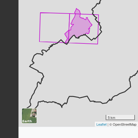
Étourneau sansonnet
Sturnus vulgaris
Linnaeus, 1758
135
observations
Dernière observation en
2023
Fiche espèce
Buse variable
Buteo buteo
(Linnaeus, 1758)
134
observations
Dernière observation en
2023
Fiche espèce
Milan noir
Milvus migrans
(Boddaert, 1783)
129
observations
Dernière observation en
2023
Fiche espèce
Pic épeiche
Dendrocopos major
(Linnaeus, 1758)
5 km
128
observations
Leaflet
| © OpenStreetMap
Dernière observation en
2023
Fiche espèce
Fauvette à tête noire