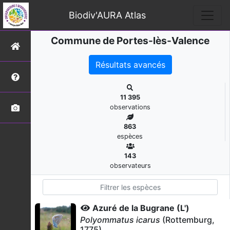
Biodiv'AURA Atlas
Commune de Portes-lès-Valence
Résultats avancés
11 395
observations
863
espèces
143
observateurs
Azuré de la Bugrane (L')
Polyommatus icarus
(Rottemburg,
1775)