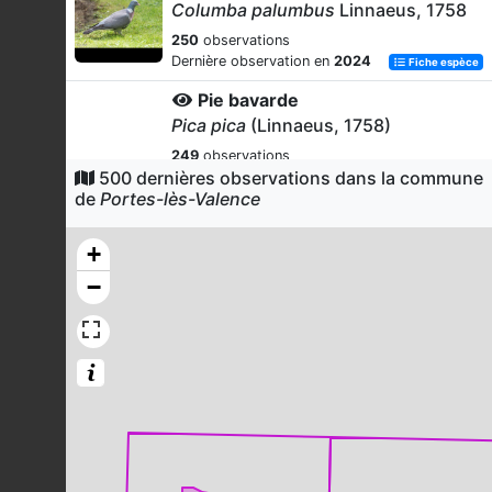
Columba palumbus
Linnaeus, 1758
250
observations
Dernière observation en
2024
Fiche espèce
Pie bavarde
Pica pica
(Linnaeus, 1758)
249
observations
500 dernières observations dans la commune
Dernière observation en
2024
Fiche espèce
de
Portes-lès-Valence
Demi-Deuil (Le)
Melanargia galathea
(Linnaeus,
+
1758)
−
235
observations
Dernière observation en
2025
Fiche espèce
Agrion à larges pattes
Platycnemis pennipes
(Pallas, 1771)
211
observations
Dernière observation en
2008
Fiche espèce
Caloptéryx hémorroïdal