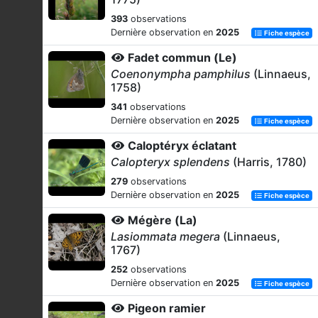
393
observations
Dernière observation en
2025
Fiche espèce
Fadet commun (Le)
Coenonympha pamphilus
(Linnaeus,
1758)
341
observations
Dernière observation en
2025
Fiche espèce
Caloptéryx éclatant
Calopteryx splendens
(Harris, 1780)
279
observations
Dernière observation en
2025
Fiche espèce
Mégère (La)
Lasiommata megera
(Linnaeus,
1767)
252
observations
Dernière observation en
2025
Fiche espèce
Pigeon ramier