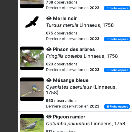
738
observations
Dernière observation en
2023
Fiche espèce
Merle noir
Turdus merula
Linnaeus, 1758
675
observations
Dernière observation en
2023
Fiche espèce
Pinson des arbres
Fringilla coelebs
Linnaeus, 1758
623
observations
Dernière observation en
2023
Fiche espèce
Mésange bleue
Cyanistes caeruleus
(Linnaeus,
1758)
553
observations
Dernière observation en
2023
Fiche espèce
Pigeon ramier
Columba palumbus
Linnaeus, 1758
511
observations