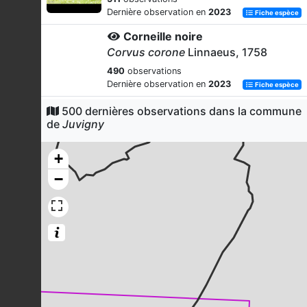
Dernière observation en
2023
Fiche espèce
Corneille noire
Corvus corone
Linnaeus, 1758
490
observations
Dernière observation en
2023
Fiche espèce
Rougegorge familier
500 dernières observations dans la commune
de
Juvigny
Erithacus rubecula
(Linnaeus, 1758)
453
observations
+
Dernière observation en
2023
Fiche espèce
−
Fauvette à tête noire
Sylvia atricapilla
(Linnaeus, 1758)
417
observations
Dernière observation en
2023
Fiche espèce
Pouillot véloce
Phylloscopus collybita
(Vieillot,
1817)
283
observations