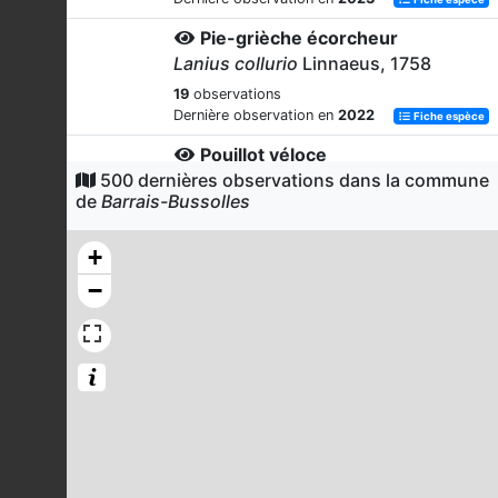
Pie-grièche écorcheur
Lanius collurio
Linnaeus, 1758
19
observations
Dernière observation en
2022
Fiche espèce
Pouillot véloce
500 dernières observations dans la commune
Phylloscopus collybita
(Vieillot,
de
Barrais-Bussolles
1817)
19
observations
+
Dernière observation en
2023
Fiche espèce
−
Faucon crécerelle
Falco tinnunculus
Linnaeus, 1758
17
observations
Dernière observation en
2023
Fiche espèce
Mésange charbonnière
Parus major
Linnaeus, 1758
17
observations
Dernière observation en
2023
Fiche espèce