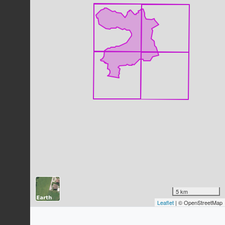
Pie bavarde
Pica pica
(Linnaeus, 1758)
16
observations
Dernière observation en
2023
Fiche espèce
Étourneau sansonnet
Sturnus vulgaris
Linnaeus, 1758
16
observations
Dernière observation en
2023
Fiche espèce
Loriot d'Europe
Oriolus oriolus
(Linnaeus, 1758)
14
observations
Dernière observation en
2022
Fiche espèce
Chardonneret élégant
Carduelis carduelis
(Linnaeus, 1758)
5 km
14
observations
Leaflet
| © OpenStreetMap
Dernière observation en
2023
Fiche espèce
Merle noir