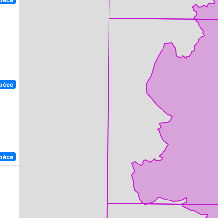
spèce
spèce