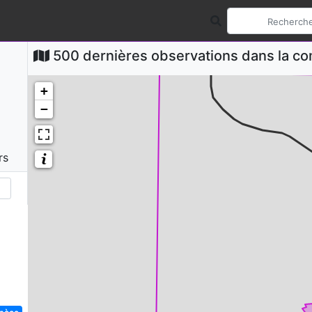
500 dernières observations dans la 
+
−
rs
spèce