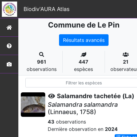
Biodiv'AURA Atlas
Commune de Le Pin
Résultats avancés
961
447
21
observations
espèces
observateu
Salamandre tachetée (La)
Salamandra salamandra
(Linnaeus, 1758)
43
observations
Dernière observation en
2024
Fiche e