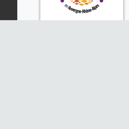
Piloté par la DREAL, la Région
Auvergne-Rhône-Alpes et l'Office
Français de la Biodiversité
Opéré par les animateurs
thématiques :