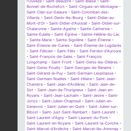
l'Ouvèze
-
Saint-Beauzire
-
Saint-Blaise
-
Saint-
Bonnet-de-Rochefort
-
Saint-Cirgues-en-Montagne
-
Saint-Clair-sur-Galaure
-
Saint-Colomban-des-
Villards
-
Saint-Denis-lès-Bourg
-
Saint-Didier-au-
Mont-d'Or
-
Saint-Didier-d'Aussiat
-
Saint-Didier-sur-
Chalaronne
-
Sainte-Agathe
-
Sainte-Catherine
-
Sainte-Eulalie
-
Saint-Égrève
-
Sainte-Hélène-du-Lac
-
Sainte-Marie
-
Sainte-Sigolène
-
Saint-Étienne
-
Saint-Étienne-de-Cuines
-
Saint-Étienne-de-Lugdarès
-
Saint-Félicien
-
Saint-Félix
-
Saint-Ferréol-d'Auroure
-
Saint-François-de-Sales
-
Saint François
Longchamp
-
Saint-Front
-
Saint-Genis-les-Ollières
-
Saint-Genis-Pouilly
-
Saint-Georges-de-Reneins
-
Saint-Gérand-le-Puy
-
Saint-Germain-Lespinasse
-
Saint-Germain-Nuelles
-
Saint-Hilaire
-
Saint-Jean-
Chambre
-
Saint-Jean-d'Ardières
-
Saint-Jean-de-
Sixt
-
Saint-Jean-de-Thurigneux
-
Saint-Jean-en-
Royans
-
Saint-Jean-Lachalm
-
Saint-Jeoire
-
Saint-
Jorioz
-
Saint-Julien-Chapteuil
-
Saint-Julien-en-
Genevois
-
Saint-Julien-en-Quint
-
Saint-Julien-sur-
Bibost
-
Saint-Just-Saint-Rambert
-
Saint-Laurent
-
Saint-Laurent-d'Agny
-
Saint-Laurent-du-Pont
-
Saint-Laurent-en-Royans
-
Saint-Laurent-la-Conche
-
Saint-Marcel-d'Ardèche
-
Saint-Marcel-lès-Annonay
-