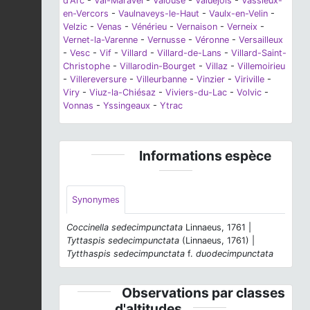
d'Arc
-
Val-Maravel
-
Valouse
-
Valuéjols
-
Vassieux-
en-Vercors
-
Vaulnaveys-le-Haut
-
Vaulx-en-Velin
-
Velzic
-
Venas
-
Vénérieu
-
Vernaison
-
Verneix
-
Vernet-la-Varenne
-
Vernusse
-
Véronne
-
Versailleux
-
Vesc
-
Vif
-
Villard
-
Villard-de-Lans
-
Villard-Saint-
Christophe
-
Villarodin-Bourget
-
Villaz
-
Villemoirieu
-
Villereversure
-
Villeurbanne
-
Vinzier
-
Viriville
-
Viry
-
Viuz-la-Chiésaz
-
Viviers-du-Lac
-
Volvic
-
Vonnas
-
Yssingeaux
-
Ytrac
Informations espèce
Synonymes
Coccinella sedecimpunctata
Linnaeus, 1761 |
Tyttaspis sedecimpunctata
(Linnaeus, 1761) |
Tytthaspis sedecimpunctata
f.
duodecimpunctata
Observations par classes
d'altitudes