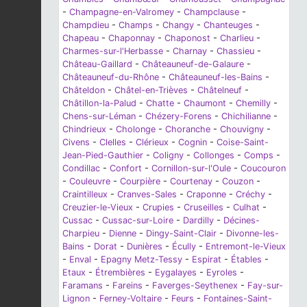
-
Champagne-en-Valromey
-
Champclause
-
Champdieu
-
Champs
-
Changy
-
Chanteuges
-
Chapeau
-
Chaponnay
-
Chaponost
-
Charlieu
-
Charmes-sur-l'Herbasse
-
Charnay
-
Chassieu
-
Château-Gaillard
-
Châteauneuf-de-Galaure
-
Châteauneuf-du-Rhône
-
Châteauneuf-les-Bains
-
Châteldon
-
Châtel-en-Trièves
-
Châtelneuf
-
Châtillon-la-Palud
-
Chatte
-
Chaumont
-
Chemilly
-
Chens-sur-Léman
-
Chézery-Forens
-
Chichilianne
-
Chindrieux
-
Cholonge
-
Choranche
-
Chouvigny
-
Civens
-
Clelles
-
Clérieux
-
Cognin
-
Coise-Saint-
Jean-Pied-Gauthier
-
Coligny
-
Collonges
-
Comps
-
Condillac
-
Confort
-
Cornillon-sur-l'Oule
-
Coucouron
-
Couleuvre
-
Courpière
-
Courtenay
-
Couzon
-
Craintilleux
-
Cranves-Sales
-
Craponne
-
Créchy
-
Creuzier-le-Vieux
-
Crupies
-
Cruseilles
-
Culhat
-
Cussac
-
Cussac-sur-Loire
-
Dardilly
-
Décines-
Charpieu
-
Dienne
-
Dingy-Saint-Clair
-
Divonne-les-
Bains
-
Dorat
-
Dunières
-
Écully
-
Entremont-le-Vieux
-
Enval
-
Epagny Metz-Tessy
-
Espirat
-
Étables
-
Etaux
-
Étrembières
-
Eygalayes
-
Eyroles
-
Faramans
-
Fareins
-
Faverges-Seythenex
-
Fay-sur-
Lignon
-
Ferney-Voltaire
-
Feurs
-
Fontaines-Saint-