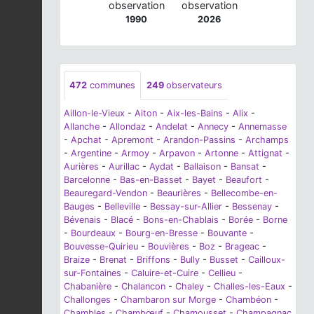
observation
observation
1990
2026
472
communes
249
observateurs
Aillon-le-Vieux
-
Aiton
-
Aix-les-Bains
-
Alix
-
Allanche
-
Allondaz
-
Andelat
-
Annecy
-
Annemasse
-
Apchat
-
Apremont
-
Arandon-Passins
-
Archamps
-
Argentine
-
Armoy
-
Arpavon
-
Artonne
-
Attignat
-
Aurières
-
Aurillac
-
Aydat
-
Ballaison
-
Bansat
-
Barcelonne
-
Bas-en-Basset
-
Bayet
-
Beaufort
-
Beauregard-Vendon
-
Beaurières
-
Bellecombe-en-
Bauges
-
Belleville
-
Bessay-sur-Allier
-
Bessenay
-
Bévenais
-
Blacé
-
Bons-en-Chablais
-
Borée
-
Borne
-
Bourdeaux
-
Bourg-en-Bresse
-
Bouvante
-
Bouvesse-Quirieu
-
Bouvières
-
Boz
-
Brageac
-
Braize
-
Brenat
-
Briffons
-
Bully
-
Busset
-
Cailloux-
sur-Fontaines
-
Caluire-et-Cuire
-
Cellieu
-
Chabanière
-
Chalancon
-
Chaley
-
Challes-les-Eaux
-
Challonges
-
Chambaron sur Morge
-
Chambéon
-
Chambles
-
Chambœuf
-
Chamousset
-
Champagnac