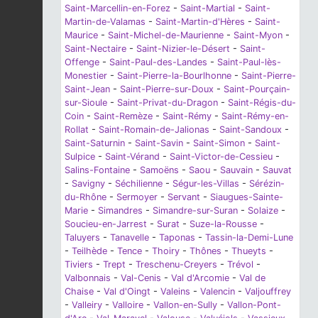
Saint-Marcellin-en-Forez
-
Saint-Martial
-
Saint-
Martin-de-Valamas
-
Saint-Martin-d'Hères
-
Saint-
Maurice
-
Saint-Michel-de-Maurienne
-
Saint-Myon
-
Saint-Nectaire
-
Saint-Nizier-le-Désert
-
Saint-
Offenge
-
Saint-Paul-des-Landes
-
Saint-Paul-lès-
Monestier
-
Saint-Pierre-la-Bourlhonne
-
Saint-Pierre-
Saint-Jean
-
Saint-Pierre-sur-Doux
-
Saint-Pourçain-
sur-Sioule
-
Saint-Privat-du-Dragon
-
Saint-Régis-du-
Coin
-
Saint-Remèze
-
Saint-Rémy
-
Saint-Rémy-en-
Rollat
-
Saint-Romain-de-Jalionas
-
Saint-Sandoux
-
Saint-Saturnin
-
Saint-Savin
-
Saint-Simon
-
Saint-
Sulpice
-
Saint-Vérand
-
Saint-Victor-de-Cessieu
-
Salins-Fontaine
-
Samoëns
-
Saou
-
Sauvain
-
Sauvat
-
Savigny
-
Séchilienne
-
Ségur-les-Villas
-
Sérézin-
du-Rhône
-
Sermoyer
-
Servant
-
Siaugues-Sainte-
Marie
-
Simandres
-
Simandre-sur-Suran
-
Solaize
-
Soucieu-en-Jarrest
-
Surat
-
Suze-la-Rousse
-
Taluyers
-
Tanavelle
-
Taponas
-
Tassin-la-Demi-Lune
-
Teilhède
-
Tence
-
Thoiry
-
Thônes
-
Thueyts
-
Tiviers
-
Trept
-
Treschenu-Creyers
-
Trévol
-
Valbonnais
-
Val-Cenis
-
Val d'Arcomie
-
Val de
Chaise
-
Val d'Oingt
-
Valeins
-
Valencin
-
Valjouffrey
-
Valleiry
-
Valloire
-
Vallon-en-Sully
-
Vallon-Pont-