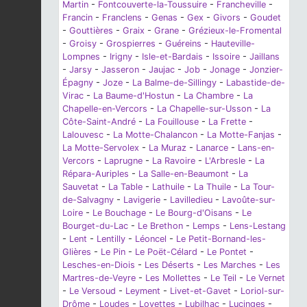
Martin
-
Fontcouverte-la-Toussuire
-
Francheville
-
Francin
-
Franclens
-
Genas
-
Gex
-
Givors
-
Goudet
-
Gouttières
-
Graix
-
Grane
-
Grézieux-le-Fromental
-
Groisy
-
Grospierres
-
Guéreins
-
Hauteville-
Lompnes
-
Irigny
-
Isle-et-Bardais
-
Issoire
-
Jaillans
-
Jarsy
-
Jasseron
-
Jaujac
-
Job
-
Jonage
-
Jonzier-
Épagny
-
Joze
-
La Balme-de-Sillingy
-
Labastide-de-
Virac
-
La Baume-d'Hostun
-
La Chambre
-
La
Chapelle-en-Vercors
-
La Chapelle-sur-Usson
-
La
Côte-Saint-André
-
La Fouillouse
-
La Frette
-
Lalouvesc
-
La Motte-Chalancon
-
La Motte-Fanjas
-
La Motte-Servolex
-
La Muraz
-
Lanarce
-
Lans-en-
Vercors
-
Laprugne
-
La Ravoire
-
L'Arbresle
-
La
Répara-Auriples
-
La Salle-en-Beaumont
-
La
Sauvetat
-
La Table
-
Lathuile
-
La Thuile
-
La Tour-
de-Salvagny
-
Lavigerie
-
Lavilledieu
-
Lavoûte-sur-
Loire
-
Le Bouchage
-
Le Bourg-d'Oisans
-
Le
Bourget-du-Lac
-
Le Brethon
-
Lemps
-
Lens-Lestang
-
Lent
-
Lentilly
-
Léoncel
-
Le Petit-Bornand-les-
Glières
-
Le Pin
-
Le Poët-Célard
-
Le Pontet
-
Lesches-en-Diois
-
Les Déserts
-
Les Marches
-
Les
Martres-de-Veyre
-
Les Mollettes
-
Le Teil
-
Le Vernet
-
Le Versoud
-
Leyment
-
Livet-et-Gavet
-
Loriol-sur-
Drôme
-
Loudes
-
Loyettes
-
Lubilhac
-
Lucinges
-