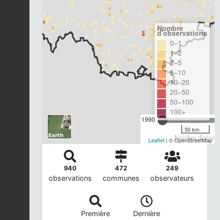
Nombre
d'observations
0–1
1–2
2–5
5–10
10–20
20–50
50–100
100+
1990
50 km
Nombre d'observa
Leaflet
| © OpenStreetMap
940
472
249
observations
communes
observateurs
Première
Dernière