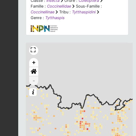
Classe :
Insecta
Ordre :
Coleoptera
Famille :
Coccinellidae
Sous-Famille :
Coccinellinae
Tribu :
Tytthaspidini
Genre :
Tytthaspis
+
-