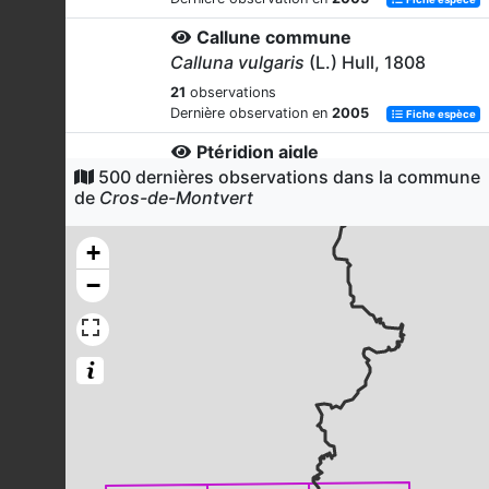
Callune commune
Calluna vulgaris
(L.) Hull, 1808
21
observations
Dernière observation en
2005
Fiche espèce
Ptéridion aigle
500 dernières observations dans la commune
Pteridium aquilinum
(L.) Kuhn, 1879
de
Cros-de-Montvert
21
observations
Dernière observation en
2005
Fiche espèce
+
Buse variable
−
Buteo buteo
(Linnaeus, 1758)
20
observations
Dernière observation en
2021
Fiche espèce
Noisetier commun
Corylus avellana
L., 1753
20
observations
Dernière observation en
2005
Fiche espèce