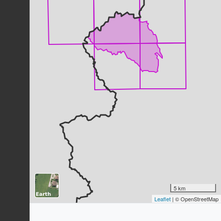
Bruyère cendrée
Erica cinerea
L., 1753
20
observations
Dernière observation en
2005
Fiche espèce
Fraisier sauvage
Fragaria vesca
L., 1753
20
observations
Dernière observation en
2005
Fiche espèce
Bourdaine
Frangula alnus
Mill., 1768
20
observations
Dernière observation en
2005
Fiche espèce
Citron (Le)
Gonepteryx rhamni
(Linnaeus, 1758)
19
observations
5 km
Dernière observation en
2022
Fiche espèce
Leaflet
| © OpenStreetMap
Cytise à balais