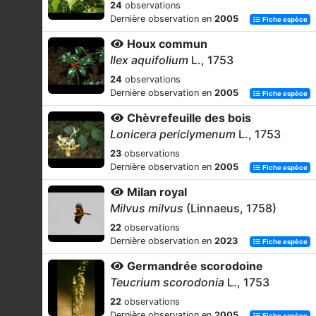
24
observations
Dernière observation en
2005
Fiche espèce
Houx commun
Ilex aquifolium
L., 1753
24
observations
Dernière observation en
2005
Fiche espèce
Chèvrefeuille des bois
Lonicera periclymenum
L., 1753
23
observations
Dernière observation en
2005
Fiche espèce
Milan royal
Milvus milvus
(Linnaeus, 1758)
22
observations
Dernière observation en
2023
Fiche espèce
Germandrée scorodoine
Teucrium scorodonia
L., 1753
22
observations
Dernière observation en
2005
Fiche espèce