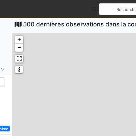
500 dernières observations dans la 
+
−
rs
spèce