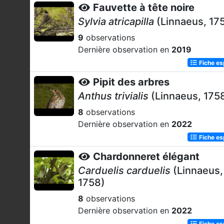
Fauvette à tête noire
Sylvia atricapilla
(Linnaeus, 17
9
observations
Dernière observation en
2019
Fiche e
Pipit des arbres
Anthus trivialis
(Linnaeus, 175
8
observations
Dernière observation en
2022
Fiche e
Chardonneret élégant
Carduelis carduelis
(Linnaeus,
1758)
8
observations
Dernière observation en
2022
Fiche e