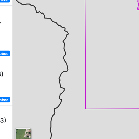
,
spèce
8)
spèce
3)