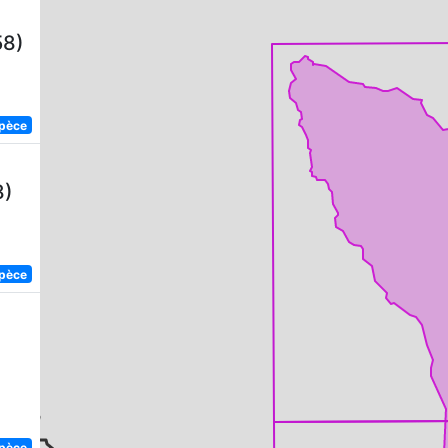
58)
spèce
8)
spèce
spèce