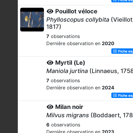
Pouillot véloce
Phylloscopus collybita
(Vieillot
1817)
7
observations
Dernière observation en
2020
Fiche e
Myrtil (Le)
Maniola jurtina
(Linnaeus, 175
7
observations
Dernière observation en
2024
Fiche e
Milan noir
Milvus migrans
(Boddaert, 178
6
observations
Dernière observation en
2023