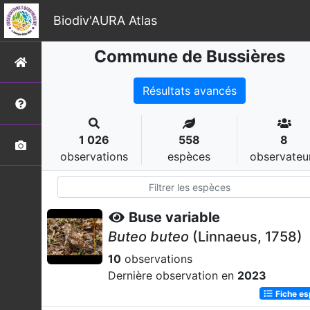
Biodiv'AURA Atlas
Commune de Bussières
Résultats avancés
1 026
558
8
observations
espèces
observateu
Buse variable
Buteo buteo
(Linnaeus, 1758)
10
observations
Dernière observation en
2023
Fiche e