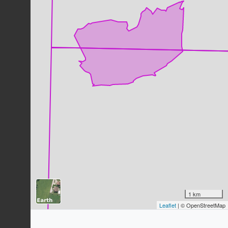
Pic épeiche
Dendrocopos major
(Linnaeus, 1758)
48
observations
Dernière observation en
2023
Fiche espèce
Sittelle torchepot
Sitta europaea
Linnaeus, 1758
46
observations
Dernière observation en
2023
Fiche espèce
Grimpereau des jardins
Certhia brachydactyla
C.L. Brehm,
1820
45
observations
Dernière observation en
2023
Fiche espèce
Troglodyte mignon
Troglodytes troglodytes
(Linnaeus,
1 km
1758)
Leaflet
| © OpenStreetMap
43
observations
Dernière observation en
2024