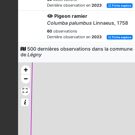
Dernière observation en
2023
Fiche espèce
Pigeon ramier
Columba palumbus
Linnaeus, 1758
60
observations
Dernière observation en
2023
Fiche espèce
Pic vert
500 dernières observations dans la commune
de
Légny
Picus viridis
Linnaeus, 1758
56
observations
+
Dernière observation en
2024
Fiche espèce
−
Corneille noire
Corvus corone
Linnaeus, 1758
55
observations
Dernière observation en
2024
Fiche espèce
Fauvette à tête noire
Sylvia atricapilla
(Linnaeus, 1758)
54
observations
Dernière observation en
2024
Fiche espèce