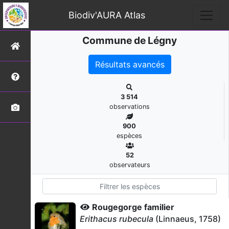
Biodiv'AURA Atlas
Commune de Légny
Résultats avancés
3 514
observations
900
espèces
52
observateurs
Rougegorge familier
Erithacus rubecula
(Linnaeus, 1758)