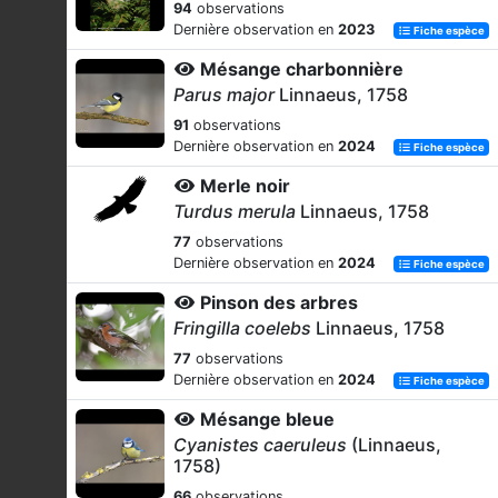
94
observations
Dernière observation en
2023
Fiche espèce
Mésange charbonnière
Parus major
Linnaeus, 1758
91
observations
Dernière observation en
2024
Fiche espèce
Merle noir
Turdus merula
Linnaeus, 1758
77
observations
Dernière observation en
2024
Fiche espèce
Pinson des arbres
Fringilla coelebs
Linnaeus, 1758
77
observations
Dernière observation en
2024
Fiche espèce
Mésange bleue
Cyanistes caeruleus
(Linnaeus,
1758)
66
observations