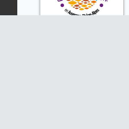
Piloté par la DREAL, la Région
Auvergne-Rhône-Alpes et l'Office
Français de la Biodiversité
Opéré par les animateurs
thématiques :