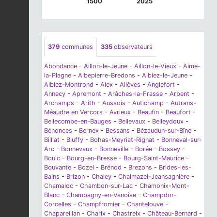
1500
2025
379
communes
335
observateurs
Abondance
-
Aillon-le-Jeune
-
Aillon-le-Vieux
-
Aime-
la-Plagne
-
Albepierre-Bredons
-
Albiez-le-Jeune
-
Albiez-Montrond
-
Alex
-
Allèves
-
Anglefort
-
Annecy
-
Apremont
-
Arâches-la-Frasse
-
Arbent
-
Archamps
-
Arith
-
Aussois
-
Autichamp
-
Autrans-
Méaudre en Vercors
-
Avrieux
-
Beaufin
-
Beaufort
-
Bellecombe-en-Bauges
-
Bellevaux
-
Belleydoux
-
Bénonces
-
Bernex
-
Bessans
-
Bézaudun-sur-Bîne
-
Billiat
-
Bluffy
-
Bohas-Meyriat-Rignat
-
Bonneval-sur-
Arc
-
Bonnevaux
-
Bonneville
-
Borée
-
Bossey
-
Boulc
-
Bourg-en-Bresse
-
Bourg-Saint-Maurice
-
Bouvante
-
Bozel
-
Brénod
-
Brezons
-
Brides-les-
Bains
-
Brizon
-
Chaley
-
Chalmazel-Jeansagnière
-
Chamaloc
-
Chambon-sur-Lac
-
Chamonix-Mont-
Blanc
-
Champagny-en-Vanoise
-
Champdor-
Corcelles
-
Champfromier
-
Chantelouve
-
Chapareillan
-
Charix
-
Chastreix
-
Château-Bernard
-