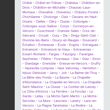
Châtel
-
Châtel-en-Trièves
-
Châtelus
-
Châtillon-en-
Diois
-
Châtillon-en-Michaille
-
Chauvac-Laux-
Montaux
-
Chevaline
-
Chevenoz
-
Chézery-Forens
-
Chichilianne
-
Cholonge
-
Claix
-
Clavans-en-Haut-
Oisans
-
Clelles
-
Cléry
-
Cluses
-
Collonges
-
Collonges-sous-Salève
-
Corps
-
Corrençon-en-
Vercors
-
Courchevel
-
Cranves-Sales
-
Cros-de-
Géorand
-
Crozet
-
Cusy
-
Die
-
Dingy-Saint-Clair
-
Divonne-les-Bains
-
Doucy-en-Bauges
-
Doussard
-
Échallon
-
Échenevex
-
École
-
Engins
-
Entraigues
-
Entremont
-
Entremont-le-Vieux
-
Entrevernes
-
Essert-Romand
-
Farges
-
Faucigny
-
Faverges-
Seythenex
-
Fillière
-
Fourneaux
-
Gex
-
Giez
-
Giron
-
Glandage
-
Grenoble
-
Gresse-en-Vercors
-
Gruffy
-
Hauteville-Lompnes
-
Haut Valromey
-
Hermillon
-
Injoux-Génissiat
-
Jarsy
-
Job
-
La Balme-de-Thuy
-
La Bâtie-des-Fonds
-
La Baume
-
La Chapelle-
d'Abondance
-
La Chapelle-en-Vercors
-
La Chapelle-
Saint-Maurice
-
La Clusaz
-
La Combe-de-Lancey
-
La Côte-d'Arbroz
-
La Ferrière
-
La Forclaz
-
La
Garde
-
Lalley
-
La Motte-Saint-Martin
-
La Motte-
Servolex
-
La Mure
-
Lancrans
-
Landry
-
Lans-en-
Vercors
-
La Plagne Tarentaise
-
La Rivière
-
La