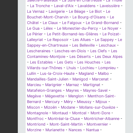
Salette-Fallavaux
-
La Sure en Chartreuse
-
La Thuile
-
La Tronche
-
Laval-d'Aix
-
Lavaldens
-
Laveissière
-
La Vernaz
-
Lavigerie
-
Le Béage
-
Le Biot
-
Le
Bouchet-Mont-Charvin
-
Le Bourg-d'Oisans
-
Le
Châtel
-
Le Claux
-
Le Falgoux
-
Le Grand-Bornand
-
Le Gua
-
Lélex
-
Le Monestier-du-Percy
-
Le Noyer
-
Le Périer
-
Le Petit-Bornand-les-Glières
-
Le Poizat-
Lalleyriat
-
Le Reposoir
-
Les Allues
-
Le Sappey
-
Le
Sappey-en-Chartreuse
-
Les Belleville
-
Leschaux
-
Lescheraines
-
Lesches-en-Diois
-
Les Clefs
-
Les
Contamines-Montjoie
-
Les Déserts
-
Les Deux Alpes
-
Les Estables
-
Les Gets
-
Les Houches
-
Les
Villards-sur-Thônes
-
Lhuis
-
Lochieu
-
Lompnieu
-
Lullin
-
Lus-la-Croix-Haute
-
Magland
-
Malbo
-
Mandailles-Saint-Julien
-
Manigod
-
Marcenat
-
Marcieu
-
Marignier
-
Marnaz
-
Martignat
-
Matafelon-Granges
-
Mayres
-
Mayres-Savel
-
Megève
-
Mégevette
-
Menglon
-
Menthon-Saint-
Bernard
-
Mercury
-
Méry
-
Mieussy
-
Mijoux
-
Miscon
-
Mizoën
-
Modane
-
Mollans-sur-Ouvèze
-
Montagnole
-
Montaud
-
Montcel
-
Mont-Dore
-
Montfroc
-
Montréal-la-Cluse
-
Montricher-Albanne
-
Montriond
-
Mont-Saint-Martin
-
Montvernier
-
Morzine
-
Murianette
-
Nances
-
Nantua
-