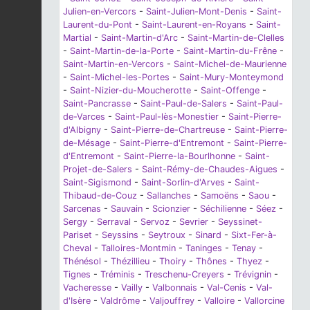
Julien-en-Vercors
-
Saint-Julien-Mont-Denis
-
Saint-
Laurent-du-Pont
-
Saint-Laurent-en-Royans
-
Saint-
Martial
-
Saint-Martin-d'Arc
-
Saint-Martin-de-Clelles
-
Saint-Martin-de-la-Porte
-
Saint-Martin-du-Frêne
-
Saint-Martin-en-Vercors
-
Saint-Michel-de-Maurienne
-
Saint-Michel-les-Portes
-
Saint-Mury-Monteymond
-
Saint-Nizier-du-Moucherotte
-
Saint-Offenge
-
Saint-Pancrasse
-
Saint-Paul-de-Salers
-
Saint-Paul-
de-Varces
-
Saint-Paul-lès-Monestier
-
Saint-Pierre-
d'Albigny
-
Saint-Pierre-de-Chartreuse
-
Saint-Pierre-
de-Mésage
-
Saint-Pierre-d'Entremont
-
Saint-Pierre-
d'Entremont
-
Saint-Pierre-la-Bourlhonne
-
Saint-
Projet-de-Salers
-
Saint-Rémy-de-Chaudes-Aigues
-
Saint-Sigismond
-
Saint-Sorlin-d'Arves
-
Saint-
Thibaud-de-Couz
-
Sallanches
-
Samoëns
-
Saou
-
Sarcenas
-
Sauvain
-
Scionzier
-
Séchilienne
-
Séez
-
Sergy
-
Serraval
-
Servoz
-
Sevrier
-
Seyssinet-
Pariset
-
Seyssins
-
Seytroux
-
Sinard
-
Sixt-Fer-à-
Cheval
-
Talloires-Montmin
-
Taninges
-
Tenay
-
Thénésol
-
Thézillieu
-
Thoiry
-
Thônes
-
Thyez
-
Tignes
-
Tréminis
-
Treschenu-Creyers
-
Trévignin
-
Vacheresse
-
Vailly
-
Valbonnais
-
Val-Cenis
-
Val-
d'Isère
-
Valdrôme
-
Valjouffrey
-
Valloire
-
Vallorcine