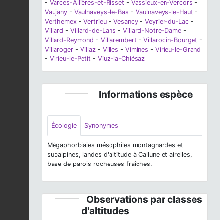
-
Varces-Allières-et-Risset
-
Vassieux-en-Vercors
-
Vaujany
-
Vaulnaveys-le-Bas
-
Vaulnaveys-le-Haut
-
Verthemex
-
Vertrieu
-
Vesancy
-
Veyrier-du-Lac
-
Villard
-
Villard-de-Lans
-
Villard-Notre-Dame
-
Villard-Reymond
-
Villarembert
-
Villarodin-Bourget
-
Villaroger
-
Villaz
-
Villes
-
Vimines
-
Virieu-le-Grand
-
Virieu-le-Petit
-
Viuz-la-Chiésaz
Informations espèce
Écologie
Synonymes
Mégaphorbiaies mésophiles montagnardes et
subalpines, landes d'altitude à Callune et airelles,
base de parois rocheuses fraîches.
Observations par classes
d'altitudes