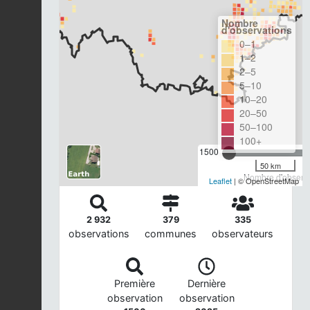
Nombre
d'observations
0–1
1–2
2–5
5–10
10–20
20–50
50–100
100+
1500
50 km
Nombre d'observa
Leaflet
| © OpenStreetMap
2 932
379
335
observations
communes
observateurs
Première
Dernière
observation
observation