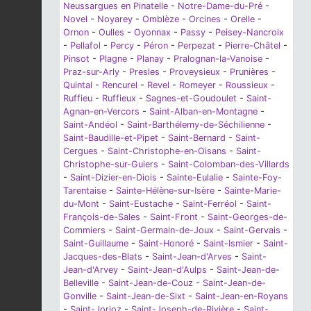
Neussargues en Pinatelle
-
Notre-Dame-du-Pré
-
Novel
-
Noyarey
-
Omblèze
-
Orcines
-
Orelle
-
Ornon
-
Oulles
-
Oyonnax
-
Passy
-
Peisey-Nancroix
-
Pellafol
-
Percy
-
Péron
-
Perpezat
-
Pierre-Châtel
-
Pinsot
-
Plagne
-
Planay
-
Pralognan-la-Vanoise
-
Praz-sur-Arly
-
Presles
-
Proveysieux
-
Prunières
-
Quintal
-
Rencurel
-
Revel
-
Romeyer
-
Roussieux
-
Ruffieu
-
Ruffieux
-
Sagnes-et-Goudoulet
-
Saint-
Agnan-en-Vercors
-
Saint-Alban-en-Montagne
-
Saint-Andéol
-
Saint-Barthélemy-de-Séchilienne
-
Saint-Baudille-et-Pipet
-
Saint-Bernard
-
Saint-
Cergues
-
Saint-Christophe-en-Oisans
-
Saint-
Christophe-sur-Guiers
-
Saint-Colomban-des-Villards
-
Saint-Dizier-en-Diois
-
Sainte-Eulalie
-
Sainte-Foy-
Tarentaise
-
Sainte-Hélène-sur-Isère
-
Sainte-Marie-
du-Mont
-
Saint-Eustache
-
Saint-Ferréol
-
Saint-
François-de-Sales
-
Saint-Front
-
Saint-Georges-de-
Commiers
-
Saint-Germain-de-Joux
-
Saint-Gervais
-
Saint-Guillaume
-
Saint-Honoré
-
Saint-Ismier
-
Saint-
Jacques-des-Blats
-
Saint-Jean-d'Arves
-
Saint-
Jean-d'Arvey
-
Saint-Jean-d'Aulps
-
Saint-Jean-de-
Belleville
-
Saint-Jean-de-Couz
-
Saint-Jean-de-
Gonville
-
Saint-Jean-de-Sixt
-
Saint-Jean-en-Royans
-
Saint-Jorioz
-
Saint-Joseph-de-Rivière
-
Saint-