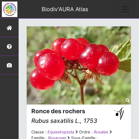
Biodiv'AURA Atlas
Ronce des rochers
Rubus saxatilis
L., 1753
Classe :
Equisetopsida
Ordre :
Rosales
Famille :
Rosaceae
Sous-Famille :