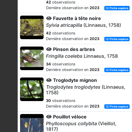
42
observations
Dernière observation en
2023
Fiche espèce
Fauvette à tête noire
Sylvia atricapilla
(Linnaeus, 1758)
42
observations
Dernière observation en
2023
Fiche espèce
Pinson des arbres
Fringilla coelebs
Linnaeus, 1758
34
observations
Dernière observation en
2023
Fiche espèce
Troglodyte mignon
Troglodytes troglodytes
(Linnaeus,
1758)
30
observations
Dernière observation en
2023
Fiche espèce
Pouillot véloce
Phylloscopus collybita
(Vieillot,
1817)