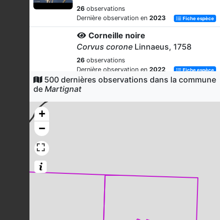
26
observations
Dernière observation en
2023
Fiche espèce
Corneille noire
Corvus corone
Linnaeus, 1758
26
observations
Dernière observation en
2022
Fiche espèce
500 dernières observations dans la commune
Mésange charbonnière
de
Martignat
Parus major
Linnaeus, 1758
+
24
observations
Dernière observation en
2022
Fiche espèce
−
Mésange bleue
Cyanistes caeruleus
(Linnaeus,
1758)
22
observations
Dernière observation en
2023
Fiche espèce
Rougegorge familier
Erithacus rubecula
(Linnaeus, 1758)