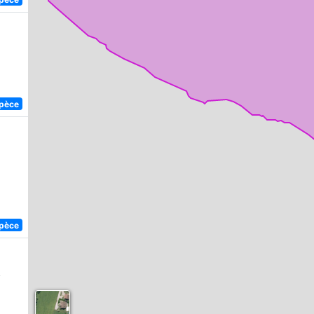
spèce
spèce
,