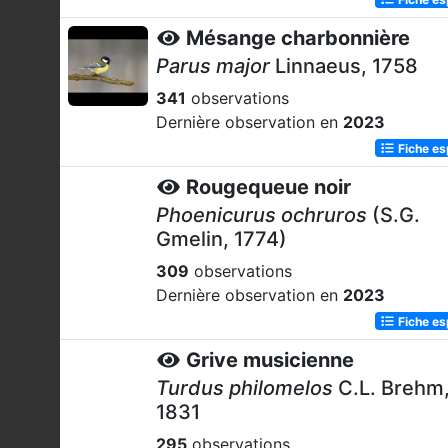
Mésange charbonnière
Parus major
Linnaeus, 1758
341
observations
Dernière observation en
2023
Fiche e
Rougequeue noir
Phoenicurus ochruros
(S.G.
Gmelin, 1774)
309
observations
Dernière observation en
2023
Fiche e
Grive musicienne
Turdus philomelos
C.L. Brehm
1831
295
observations