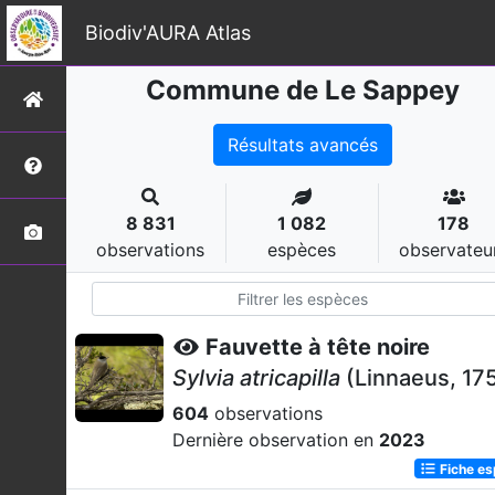
Biodiv'AURA Atlas
Commune de Le Sappey
Résultats avancés
8 831
1 082
178
observations
espèces
observateu
Fauvette à tête noire
Sylvia atricapilla
(Linnaeus, 17
604
observations
Dernière observation en
2023
Fiche e