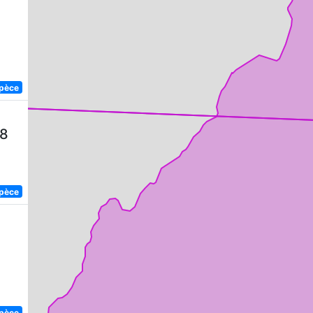
spèce
58
spèce
spèce