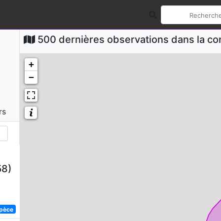
500 dernières observations dans la 
+
−
rs
58)
spèce