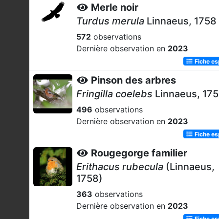
Merle noir
Turdus merula
Linnaeus, 1758
572
observations
Dernière observation en
2023
Fiche e
Pinson des arbres
Fringilla coelebs
Linnaeus, 17
496
observations
Dernière observation en
2023
Fiche e
Rougegorge familier
Erithacus rubecula
(Linnaeus,
1758)
363
observations
Dernière observation en
2023
Fiche e