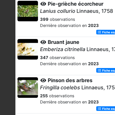
Pie-grièche écorcheur
Lanius collurio
Linnaeus, 1758
399
observations
Dernière observation en
2023
Fiche e
Bruant jaune
Emberiza citrinella
Linnaeus, 
347
observations
Dernière observation en
2023
Fiche e
Pinson des arbres
Fringilla coelebs
Linnaeus, 17
255
observations
Dernière observation en
2023
Fiche e