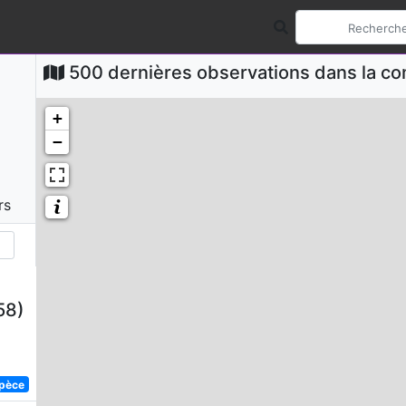
500 dernières observations dans la 
+
−
rs
58)
spèce