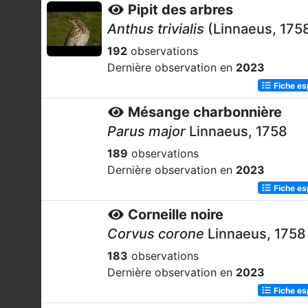
Pipit des arbres
Anthus trivialis
(Linnaeus, 175
192
observations
Dernière observation en
2023
Fiche e
Mésange charbonnière
Parus major
Linnaeus, 1758
189
observations
Dernière observation en
2023
Fiche e
Corneille noire
Corvus corone
Linnaeus, 1758
183
observations
Dernière observation en
2023
Fiche e