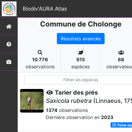
Biodiv'AURA Atlas
Commune de Cholonge
Résultats avancés
10 776
915
66
observations
espèces
observateu
Tarier des prés
Saxicola rubetra
(Linnaeus, 17
1374
observations
Dernière observation en
2023
Fiche e