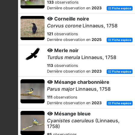
133
observations
Dernière observation en
2023
Fiche espèce
Corneille noire
Corvus corone
Linnaeus, 1758
121
observations
Dernière observation en
2025
Fiche espèce
Merle noir
Turdus merula
Linnaeus, 1758
113
observations
Dernière observation en
2023
Fiche espèce
Mésange charbonnière
Parus major
Linnaeus, 1758
111
observations
Dernière observation en
2023
Fiche espèce
Mésange bleue
Cyanistes caeruleus
(Linnaeus,
1758)
85
observations