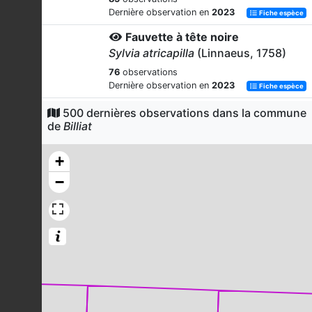
Dernière observation en
2023
Fiche espèce
Fauvette à tête noire
Sylvia atricapilla
(Linnaeus, 1758)
76
observations
Dernière observation en
2023
Fiche espèce
Rougegorge familier
500 dernières observations dans la commune
de
Billiat
Erithacus rubecula
(Linnaeus, 1758)
70
observations
+
Dernière observation en
2023
Fiche espèce
−
Bergeronnette grise
Motacilla alba
Linnaeus, 1758
66
observations
Dernière observation en
2023
Fiche espèce
Bruant jaune
Emberiza citrinella
Linnaeus, 1758
65
observations
Dernière observation en
2023
Fiche espèce