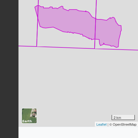
Pie bavarde
Pica pica
(Linnaeus, 1758)
63
observations
Dernière observation en
2023
Fiche espèce
Geai des chênes
Garrulus glandarius
(Linnaeus, 1758)
60
observations
Dernière observation en
2023
Fiche espèce
Moineau domestique
Passer domesticus
(Linnaeus, 1758)
55
observations
Dernière observation en
2023
Fiche espèce
Étourneau sansonnet
Sturnus vulgaris
Linnaeus, 1758
2 km
51
observations
Leaflet
| © OpenStreetMap
Dernière observation en
2023
Fiche espèce
Pouillot véloce