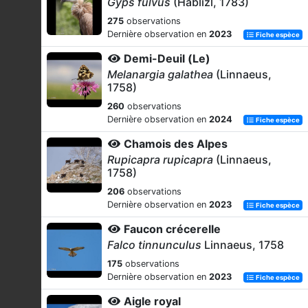
Gyps fulvus
(Hablizl, 1783)
275
observations
Dernière observation en
2023
Fiche espèce
Demi-Deuil (Le)
Melanargia galathea
(Linnaeus,
1758)
260
observations
Dernière observation en
2024
Fiche espèce
Chamois des Alpes
Rupicapra rupicapra
(Linnaeus,
1758)
206
observations
Dernière observation en
2023
Fiche espèce
Faucon crécerelle
Falco tinnunculus
Linnaeus, 1758
175
observations
Dernière observation en
2023
Fiche espèce
Aigle royal