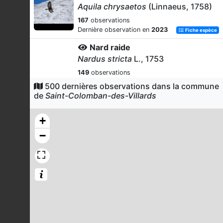
Aquila chrysaetos
(Linnaeus, 1758)
167
observations
Dernière observation en
2023
Fiche espèce
Nard raide
Nardus stricta
L., 1753
149
observations
Dernière observation en
2024
Fiche espèce
500 dernières observations dans la commune
de
Saint-Colomban-des-Villards
Bouquetin des Alpes
Capra ibex
Linnaeus, 1758
+
144
observations
−
Dernière observation en
2023
Fiche espèce
Pipit spioncelle
Anthus spinoletta
(Linnaeus, 1758)
143
observations
Dernière observation en
2023
Fiche espèce
Pâturin des Alpes
Poa alpina
L., 1753