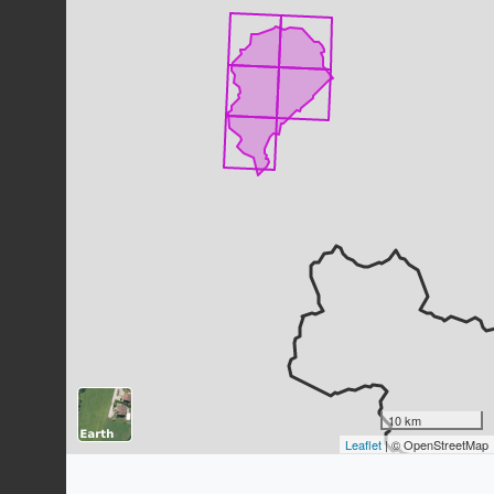
116
observations
Dernière observation en
2019
Fiche espèce
Chocard à bec jaune
Pyrrhocorax graculus
(Linnaeus,
1766)
112
observations
Dernière observation en
2023
Fiche espèce
Rougequeue noir
Phoenicurus ochruros
(S.G. Gmelin,
1774)
103
observations
Dernière observation en
2023
Fiche espèce
Traquet motteux
Oenanthe oenanthe
(Linnaeus, 1758)
101
observations
10 km
Dernière observation en
2023
Fiche espèce
Leaflet
| © OpenStreetMap
Marmotte des Alpes
Marmota marmota
(Linnaeus, 1758)