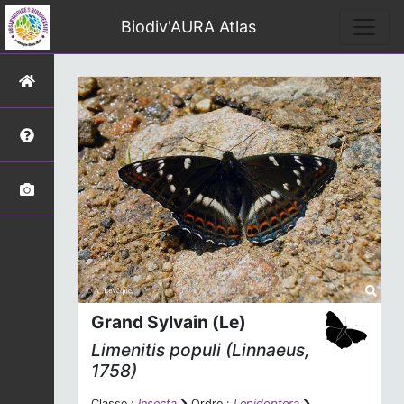
Biodiv'AURA Atlas
Grand Sylvain (Le)
Limenitis populi
(Linnaeus,
1758)
Classe :
Insecta
Ordre :
Lepidoptera