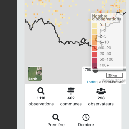
Nombre
d'observations
0–1
1–2
2–5
5–10
10–20
20–50
50–100
100+
1758
50 km
Nombre d'observa
Leaflet
| © OpenStreetMap
1 118
462
298
observations
communes
observateurs
Première
Dernière