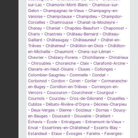
sur-Lac
-
Chamonix-Mont-Blanc
-
Chamoux-sur-
Gelon
-
Champagnac-le-Vieux
-
Champagny-en-
Vanoise
-
Champclause
-
Champdieu
-
Champdor-
Corcelles
-
Chamrousse
-
Chanat-la-Mouteyre
-
Chanay
-
Chaniat
-
Chapdes-Beaufort
-
Chaponost
-
Charix
-
Chastreix
-
Château-Bernard
-
Château-
Gaillard
-
Châteaugay
-
Châteauneuf
-
Châtel-en-
Trièves
-
Châtelneuf
-
Châtillon-en-Diois
-
Châtillon-
en-Michaille
-
Chaumont
-
Chens-sur-Léman
-
Chevrier
-
Chézery-Forens
-
Chichilianne
-
Chindrieux
-
Chiroubles
-
Choranche
-
Claix
-
Clarafond-Arcine
-
Clavans-en-Haut-Oisans
-
Cluses
-
Collonges
-
Colombier-Saugnieu
-
Commelle
-
Condat
-
Corbonod
-
Cordon
-
Coren
-
Corlier
-
Cormaranche-
en-Bugey
-
Cornillon-en-Trièves
-
Corrençon-en-
Vercors
-
Coucouron
-
Courchevel
-
Courgoul
-
Cournols
-
Courzieu
-
Cros-de-Géorand
-
Cruseilles
-
Cublize
-
Débats-Rivière-d'Orpra
-
Décines-Charpieu
-
Deux-Verges
-
Dienne
-
Doizieux
-
Dornas
-
Doucy-
en-Bauges
-
Doussard
-
Douvaine
-
Draillant
-
Échevis
-
École
-
Entraigues
-
Entremont-le-Vieux
-
Enval
-
Essertines-en-Châtelneuf
-
Esserts-Blay
-
Estandeuil
-
Etaux
-
Évosges
-
Fareins
-
Faverges-