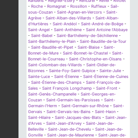
Randens
-
Reignier-Ésery
-
Rencurel
-
Revel
-
Rivolet
-
Roche
-
Romagnat
-
Rossillon
-
Ruffieux
-
Sail-
sous-Couzan
-
Saint-Agnan-en-Vercors
-
Saint-
Agrève
-
Saint-Alban-des-Villards
-
Saint-Alban-
d'Hurtières
-
Saint-Andéol
-
Saint-André-de-Boëge
-
Saint-Angel
-
Saint-Anthème
-
Saint Antoine l'Abbaye
-
Saint-Babel
-
Saint-Barthélemy-de-Séchilienne
-
Saint-Barthélemy-le-Plain
-
Saint-Baudille-de-la-Tour
-
Saint-Baudille-et-Pipet
-
Saint-Blaise
-
Saint-
Bonnet-de-Mure
-
Saint-Bonnet-le-Chastel
-
Saint-
Bonnet-le-Courreau
-
Saint-Christophe-en-Oisans
-
Saint-Colomban-des-Villards
-
Saint-Didier-de-
Bizonnes
-
Sainte-Foy-Saint-Sulpice
-
Sainte-Julie
-
Sainte-Luce
-
Saint-Étienne
-
Saint-Étienne-de-Cuines
-
Saint-Étienne-des-Champs
-
Saint-François-de-
Sales
-
Saint François Longchamp
-
Saint-Front
-
Saint-Genès-Champanelle
-
Saint-Georges-en-
Couzan
-
Saint-Germain-les-Paroisses
-
Saint-
Germain-l'Herm
-
Saint-Germain-sur-Rhône
-
Saint-
Gervais
-
Saint-Gervais-les-Bains
-
Saint-Haon
-
Saint-Hilaire
-
Saint-Jacques-des-Blats
-
Saint-Jean-
d'Arves
-
Saint-Jean-d'Arvey
-
Saint-Jean-de-
Belleville
-
Saint-Jean-de-Chevelu
-
Saint-Jean-de-
Gonville
-
Saint-Jean-de-Maurienne
-
Saint-Jean-de-