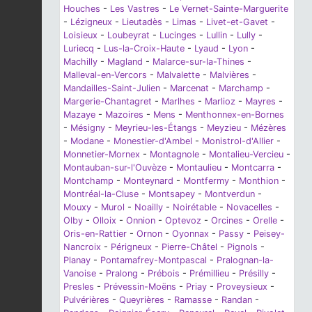
Houches
-
Les Vastres
-
Le Vernet-Sainte-Marguerite
-
Lézigneux
-
Lieutadès
-
Limas
-
Livet-et-Gavet
-
Loisieux
-
Loubeyrat
-
Lucinges
-
Lullin
-
Lully
-
Luriecq
-
Lus-la-Croix-Haute
-
Lyaud
-
Lyon
-
Machilly
-
Magland
-
Malarce-sur-la-Thines
-
Malleval-en-Vercors
-
Malvalette
-
Malvières
-
Mandailles-Saint-Julien
-
Marcenat
-
Marchamp
-
Margerie-Chantagret
-
Marlhes
-
Marlioz
-
Mayres
-
Mazaye
-
Mazoires
-
Mens
-
Menthonnex-en-Bornes
-
Mésigny
-
Meyrieu-les-Étangs
-
Meyzieu
-
Mézères
-
Modane
-
Monestier-d'Ambel
-
Monistrol-d'Allier
-
Monnetier-Mornex
-
Montagnole
-
Montalieu-Vercieu
-
Montauban-sur-l'Ouvèze
-
Montaulieu
-
Montcarra
-
Montchamp
-
Monteynard
-
Montfermy
-
Monthion
-
Montréal-la-Cluse
-
Montsapey
-
Montverdun
-
Mouxy
-
Murol
-
Noailly
-
Noirétable
-
Novacelles
-
Olby
-
Olloix
-
Onnion
-
Optevoz
-
Orcines
-
Orelle
-
Oris-en-Rattier
-
Ornon
-
Oyonnax
-
Passy
-
Peisey-
Nancroix
-
Périgneux
-
Pierre-Châtel
-
Pignols
-
Planay
-
Pontamafrey-Montpascal
-
Pralognan-la-
Vanoise
-
Pralong
-
Prébois
-
Prémillieu
-
Présilly
-
Presles
-
Prévessin-Moëns
-
Priay
-
Proveysieux
-
Pulvérières
-
Queyrières
-
Ramasse
-
Randan
-