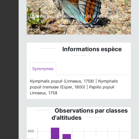
Limenitis populi
(Linnaeus, 1758) © A. Lévêque - CC
BY-NC-SA
Informations espèce
Synonymes
Nymphalis populi
(Linnaeus, 1758) |
Nymphalis
populi tremulae
(Esper, 1800) |
Papilio populi
Linnaeus, 1758
Observations par classes
d'altitudes