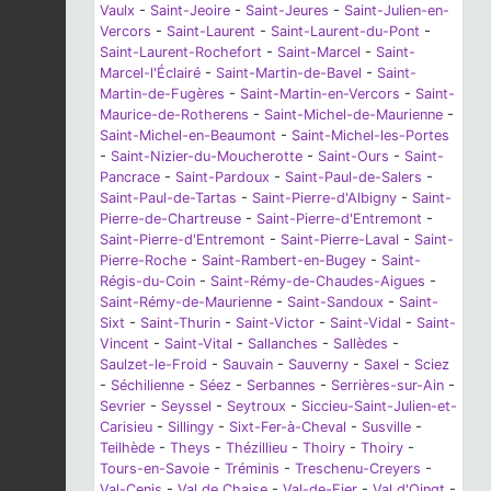
Vaulx
-
Saint-Jeoire
-
Saint-Jeures
-
Saint-Julien-en-
Vercors
-
Saint-Laurent
-
Saint-Laurent-du-Pont
-
Saint-Laurent-Rochefort
-
Saint-Marcel
-
Saint-
Marcel-l'Éclairé
-
Saint-Martin-de-Bavel
-
Saint-
Martin-de-Fugères
-
Saint-Martin-en-Vercors
-
Saint-
Maurice-de-Rotherens
-
Saint-Michel-de-Maurienne
-
Saint-Michel-en-Beaumont
-
Saint-Michel-les-Portes
-
Saint-Nizier-du-Moucherotte
-
Saint-Ours
-
Saint-
Pancrace
-
Saint-Pardoux
-
Saint-Paul-de-Salers
-
Saint-Paul-de-Tartas
-
Saint-Pierre-d'Albigny
-
Saint-
Pierre-de-Chartreuse
-
Saint-Pierre-d'Entremont
-
Saint-Pierre-d'Entremont
-
Saint-Pierre-Laval
-
Saint-
Pierre-Roche
-
Saint-Rambert-en-Bugey
-
Saint-
Régis-du-Coin
-
Saint-Rémy-de-Chaudes-Aigues
-
Saint-Rémy-de-Maurienne
-
Saint-Sandoux
-
Saint-
Sixt
-
Saint-Thurin
-
Saint-Victor
-
Saint-Vidal
-
Saint-
Vincent
-
Saint-Vital
-
Sallanches
-
Sallèdes
-
Saulzet-le-Froid
-
Sauvain
-
Sauverny
-
Saxel
-
Sciez
-
Séchilienne
-
Séez
-
Serbannes
-
Serrières-sur-Ain
-
Sevrier
-
Seyssel
-
Seytroux
-
Siccieu-Saint-Julien-et-
Carisieu
-
Sillingy
-
Sixt-Fer-à-Cheval
-
Susville
-
Teilhède
-
Theys
-
Thézillieu
-
Thoiry
-
Thoiry
-
Tours-en-Savoie
-
Tréminis
-
Treschenu-Creyers
-
Val-Cenis
-
Val de Chaise
-
Val-de-Fier
-
Val d'Oingt
-