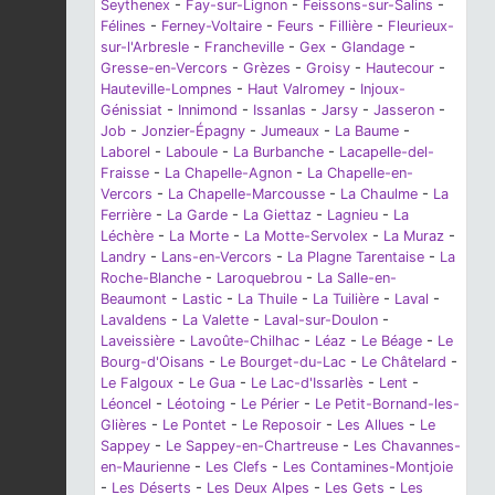
Seythenex
-
Fay-sur-Lignon
-
Feissons-sur-Salins
-
Félines
-
Ferney-Voltaire
-
Feurs
-
Fillière
-
Fleurieux-
sur-l'Arbresle
-
Francheville
-
Gex
-
Glandage
-
Gresse-en-Vercors
-
Grèzes
-
Groisy
-
Hautecour
-
Hauteville-Lompnes
-
Haut Valromey
-
Injoux-
Génissiat
-
Innimond
-
Issanlas
-
Jarsy
-
Jasseron
-
Job
-
Jonzier-Épagny
-
Jumeaux
-
La Baume
-
Laborel
-
Laboule
-
La Burbanche
-
Lacapelle-del-
Fraisse
-
La Chapelle-Agnon
-
La Chapelle-en-
Vercors
-
La Chapelle-Marcousse
-
La Chaulme
-
La
Ferrière
-
La Garde
-
La Giettaz
-
Lagnieu
-
La
Léchère
-
La Morte
-
La Motte-Servolex
-
La Muraz
-
Landry
-
Lans-en-Vercors
-
La Plagne Tarentaise
-
La
Roche-Blanche
-
Laroquebrou
-
La Salle-en-
Beaumont
-
Lastic
-
La Thuile
-
La Tuilière
-
Laval
-
Lavaldens
-
La Valette
-
Laval-sur-Doulon
-
Laveissière
-
Lavoûte-Chilhac
-
Léaz
-
Le Béage
-
Le
Bourg-d'Oisans
-
Le Bourget-du-Lac
-
Le Châtelard
-
Le Falgoux
-
Le Gua
-
Le Lac-d'Issarlès
-
Lent
-
Léoncel
-
Léotoing
-
Le Périer
-
Le Petit-Bornand-les-
Glières
-
Le Pontet
-
Le Reposoir
-
Les Allues
-
Le
Sappey
-
Le Sappey-en-Chartreuse
-
Les Chavannes-
en-Maurienne
-
Les Clefs
-
Les Contamines-Montjoie
-
Les Déserts
-
Les Deux Alpes
-
Les Gets
-
Les