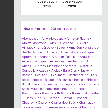
observation
observation
1758
2026
462
communes
298
observateurs
Abondance
-
Aillon-le-Jeune
-
Aime-la-Plagne
-
Albiez-Montrond
-
Alex
-
Allemond
-
Allevard
-
Allinges
-
Ambérieu-en-Bugey
-
Ambléon
-
Anglards-
de-Saint-Flour
-
Annecy
-
Anse
-
Anzat-le-Luguet
-
Apremont
-
Aranc
-
Arandon-Passins
-
Araules
-
Arbent
-
Arbigny
-
Arbusigny
-
Archamps
-
Arith
-
Audes
-
Autrans-Méaudre en Vercors
-
Auzat-la-
Combelle
-
Auzon
-
Aydat
-
Barbières
-
Bas-en-
Basset
-
Beaufort
-
Beaumont
-
Beaumont-en-Diois
-
Bellecombe-en-Bauges
-
Bessans
-
Besse
-
Birieux
-
Blot-l'Église
-
Bonneville
-
Bourg-en-Bresse
-
Bourg-
Saint-Maurice
-
Bouvante
-
Bozel
-
Brénod
-
Brenthonne
-
Brezons
-
Briffons
-
Bromont-Lamothe
-
Bussy-Albieux
-
Cerdon
-
Ceyrat
-
Ceyssat
-
Chadron
-
Chaley
-
Challes-les-Eaux
-
Chalmazel-
Jeansagnière
-
Chamalières-sur-Loire
-
Chambon-