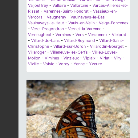
Valjouffrey
-
Valloire
-
Vallorcine
-
Varces-Allières-et-
Risset
-
Varennes-Saint-Honorat
-
Vassieux-en-
Vercors
-
Vaugneray
-
Vaulnaveys-le-Bas
-
Vaulnaveys-le-Haut
-
Vaulx-en-Velin
-
Veigy-Foncenex
-
Verel-Pragondran
-
Vernet-la-Varenne
-
Verneugheol
-
Vernines
-
Vers
-
Versonnex
-
Vielprat
-
Villard-de-Lans
-
Villard-Reymond
-
Villard-Saint-
Christophe
-
Villard-sur-Doron
-
Villarodin-Bourget
-
Villaroger
-
Villeneuve-les-Cerfs
-
Villieu-Loyes-
Mollon
-
Vimines
-
Vinzieux
-
Viplaix
-
Viriat
-
Viry
-
Vizille
-
Volvic
-
Vorey
-
Yenne
-
Yzeure
Previous
Next