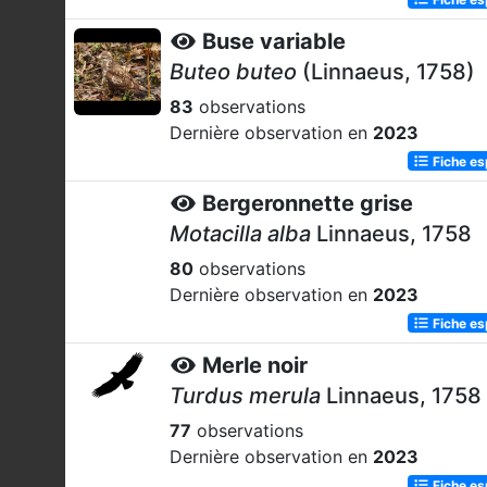
Buse variable
Buteo buteo
(Linnaeus, 1758)
83
observations
Dernière observation en
2023
Fiche e
Bergeronnette grise
Motacilla alba
Linnaeus, 1758
80
observations
Dernière observation en
2023
Fiche e
Merle noir
Turdus merula
Linnaeus, 1758
77
observations
Dernière observation en
2023
Fiche e