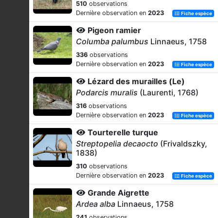
510
observations
Dernière observation en
2023
Fiche espèce
Pigeon ramier
Columba palumbus
Linnaeus, 1758
336
observations
Dernière observation en
2023
Fiche espèce
Lézard des murailles (Le)
Podarcis muralis
(Laurenti, 1768)
316
observations
Dernière observation en
2023
Fiche espèce
Tourterelle turque
Streptopelia decaocto
(Frivaldszky,
1838)
310
observations
Dernière observation en
2023
Fiche espèce
Grande Aigrette
Ardea alba
Linnaeus, 1758
241
observations