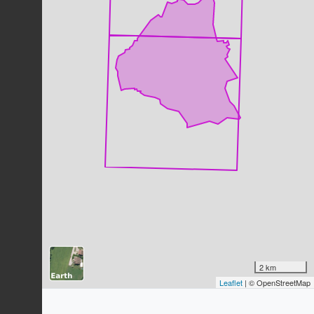
Buse variable
Buteo buteo
(Linnaeus, 1758)
180
observations
Dernière observation en
2025
Fiche espèce
Pinson des arbres
Fringilla coelebs
Linnaeus, 1758
154
observations
Dernière observation en
2023
Fiche espèce
Mésange charbonnière
Parus major
Linnaeus, 1758
132
observations
Dernière observation en
2023
Fiche espèce
Héron cendré
Ardea cinerea
Linnaeus, 1758
2 km
129
observations
Leaflet
| © OpenStreetMap
Dernière observation en
2023
Fiche espèce
Couleuvre verte et jaune (La)