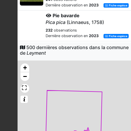
Dernière observation en
2023
Fiche espèce
Pie bavarde
Pica pica
(Linnaeus, 1758)
232
observations
Dernière observation en
2023
Fiche espèce
Fauvette à tête noire
500 dernières observations dans la commune
de
Leyment
Sylvia atricapilla
(Linnaeus, 1758)
195
observations
+
Dernière observation en
2023
Fiche espèce
−
Moineau domestique
Passer domesticus
(Linnaeus, 1758)
193
observations
Dernière observation en
2023
Fiche espèce
Merle noir
Turdus merula
Linnaeus, 1758
188
observations
Dernière observation en
2023
Fiche espèce