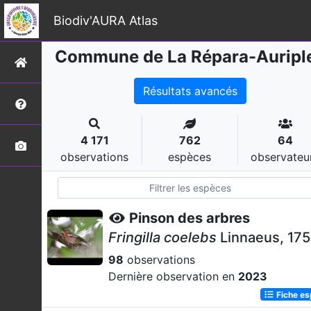
Biodiv'AURA Atlas
Commune de La Répara-Auripl
Résultats avancés
4 171
762
64
observations
espèces
observateu
Pinson des arbres
Fringilla coelebs
Linnaeus, 17
98
observations
Dernière observation en
2023
Fiche e