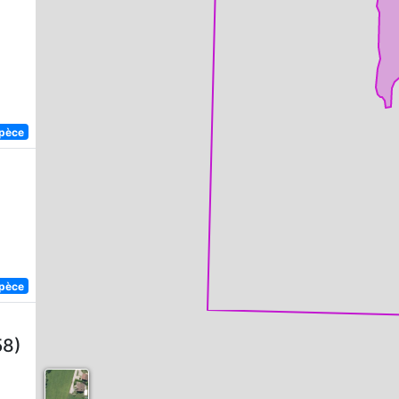
spèce
spèce
58)