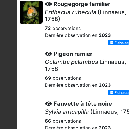
Rougegorge familier
Erithacus rubecula
(Linnaeus,
1758)
73
observations
Dernière observation en
2023
Fiche e
Pigeon ramier
Columba palumbus
Linnaeus,
1758
69
observations
Dernière observation en
2023
Fiche e
Fauvette à tête noire
Sylvia atricapilla
(Linnaeus, 17
66
observations
Dernière observation en
2023