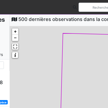
es
500 dernières observations dans la 
+
−
rs
58
spèce