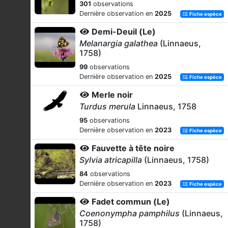
301
observations
Dernière observation en
2025
Fiche espèce
Demi-Deuil (Le)
Melanargia galathea
(Linnaeus,
1758)
99
observations
Dernière observation en
2025
Fiche espèce
Merle noir
Turdus merula
Linnaeus, 1758
95
observations
Dernière observation en
2023
Fiche espèce
Fauvette à tête noire
Sylvia atricapilla
(Linnaeus, 1758)
84
observations
Dernière observation en
2023
Fiche espèce
Fadet commun (Le)
Coenonympha pamphilus
(Linnaeus,
1758)