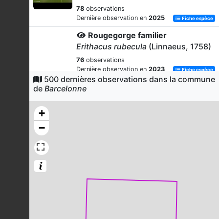
78
observations
Dernière observation en
2025
Fiche espèce
Rougegorge familier
Erithacus rubecula
(Linnaeus, 1758)
76
observations
Dernière observation en
2023
Fiche espèce
500 dernières observations dans la commune
Mégère (La)
de
Barcelonne
Lasiommata megera
(Linnaeus,
1767)
+
75
observations
−
Dernière observation en
2025
Fiche espèce
Pinson des arbres
Fringilla coelebs
Linnaeus, 1758
73
observations
Dernière observation en
2023
Fiche espèce
Mésange charbonnière
Parus major
Linnaeus, 1758