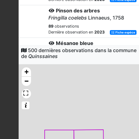
Pinson des arbres
Fringilla coelebs
Linnaeus, 1758
89
observations
Dernière observation en
2023
Fiche espèce
Mésange bleue
500 dernières observations dans la commune
Cyanistes caeruleus
(Linnaeus,
de
Quinssaines
1758)
86
observations
+
Dernière observation en
2023
Fiche espèce
−
Buse variable
Buteo buteo
(Linnaeus, 1758)
75
observations
Dernière observation en
2023
Fiche espèce
Rossignol philomèle
Luscinia megarhynchos
C.L. Brehm,
1831
73
observations